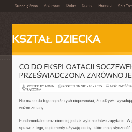
Archiwum
Dobry
Granie
Huntersi
Strona główna
Spis Tre
KSZTAŁ DZIECKA
CO DO EKSPLOATACJI SOCZEWE
PRZEŚWIADCZONA ZARÓWNO J
POSTED BY ADMIN
POSTED ON SIE - 16 - 2025
MOŻLIWOŚĆ 
WYŁĄCZONA
Nie ma co do tego najniższych niepewności, że odżywki wywołują
ważne zmiany
Fundamentalne oraz niemniej jednak wybitnie łatwe zapytanie. W
sprawę z tego, suplementy używają osoby, które mają styczność 