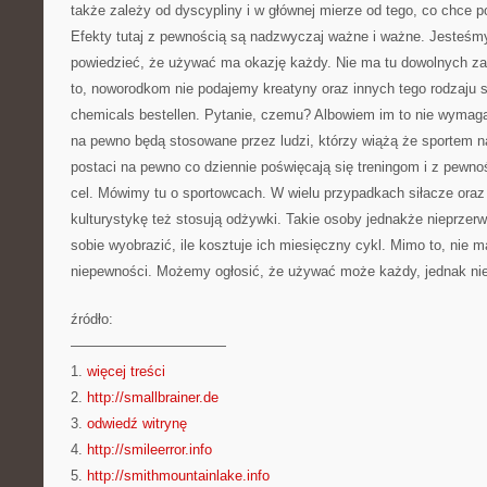
także zależy od dyscypliny i w głównej mierze od tego, co chce po
Efekty tutaj z pewnością są nadzwyczaj ważne i ważne. Jesteśm
powiedzieć, że używać ma okazję każdy. Nie ma tu dowolnych 
to, noworodkom nie podajemy kreatyny oraz innych tego rodzaju s
chemicals bestellen. Pytanie, czemu? Albowiem im to nie wymaga
na pewno będą stosowane przez ludzi, którzy wiążą że sportem na
postaci na pewno co dziennie poświęcają się treningom i z pewno
cel. Mówimy tu o sportowcach. W wielu przypadkach siłacze oraz
kulturystykę też stosują odżywki. Takie osoby jednakże nieprzer
sobie wyobrazić, ile kosztuje ich miesięczny cykl. Mimo to, nie 
niepewności. Możemy ogłosić, że używać może każdy, jednak nie
źródło:
———————————
1.
więcej treści
2.
http://smallbrainer.de
3.
odwiedź witrynę
4.
http://smileerror.info
5.
http://smithmountainlake.info