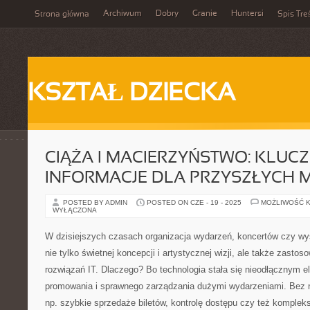
Archiwum
Dobry
Granie
Huntersi
Strona główna
Spis Tre
KSZTAŁ DZIECKA
CIĄŻA I MACIERZYŃSTWO: KLUC
INFORMACJE DLA PRZYSZŁYCH 
POSTED BY ADMIN
POSTED ON CZE - 19 - 2025
MOŻLIWOŚĆ 
WYŁĄCZONA
W dzisiejszych czasach organizacja wydarzeń, koncertów czy 
nie tylko świetnej koncepcji i artystycznej wizji, ale także zast
rozwiązań IT. Dlaczego? Bo technologia stała się nieodłącznym
promowania i sprawnego zarządzania dużymi wydarzeniami. Bez ni
np. szybkie sprzedaże biletów, kontrolę dostępu czy też komplek