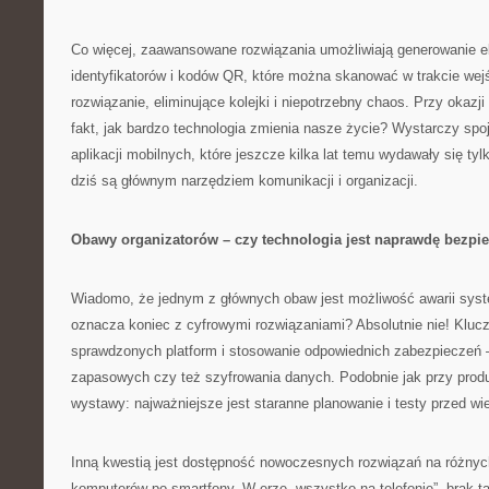
Co więcej, zaawansowane rozwiązania umożliwiają generowanie e
identyfikatorów i kodów QR, które można skanować w trakcie wej
rozwiązanie, eliminujące kolejki i niepotrzebny chaos. Przy okaz
fakt, jak bardzo technologia zmienia nasze życie? Wystarczy spo
aplikacji mobilnych, które jeszcze kilka lat temu wydawały się ty
dziś są głównym narzędziem komunikacji i organizacji.
Obawy organizatorów – czy technologia jest naprawdę bezpi
Wiadomo, że jednym z głównych obaw jest możliwość awarii syst
oznacza koniec z cyfrowymi rozwiązaniami? Absolutnie nie! Kluc
sprawdzonych platform i stosowanie odpowiednich zabezpieczeń —
zapasowych czy też szyfrowania danych. Podobnie jak przy produk
wystawy: najważniejsze jest staranne planowanie i testy przed w
Inną kwestią jest dostępność nowoczesnych rozwiązań na różnyc
komputerów po smartfony. W erze „wszystko na telefonie”, brak tak