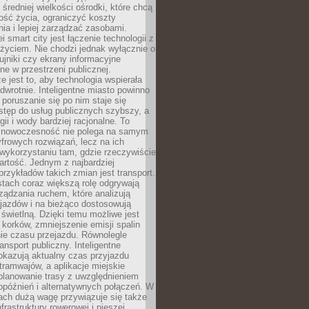
 średniej wielkości ośrodki, które chcą
ość życia, ograniczyć koszty
ia i lepiej zarządzać zasobami.
i smart city jest łączenie technologii z
życiem. Nie chodzi jednak wyłącznie o
zujniki czy ekrany informacyjne
e w przestrzeni publicznej.
e jest to, aby technologia wspierała
 odwrotnie. Inteligentne miasto powinno
 poruszanie się po nim staje się
stęp do usług publicznych szybszy, a
gii i wody bardziej racjonalne. To
 nowoczesność nie polega na samym
frowych rozwiązań, lecz na ich
ykorzystaniu tam, gdzie rzeczywiście
rtość. Jednym z najbardziej
rzykładów takich zmian jest transport.
tach coraz większą rolę odgrywają
ądzania ruchem, które analizują
jazdów i na bieżąco dostosowują
 świetlną. Dzięki temu możliwe jest
 korków, zmniejszenie emisji spalin
ie czasu przejazdu. Równolegle
ransport publiczny. Inteligentne
okazują aktualny czas przyjazdu
tramwajów, a aplikacje miejskie
planowanie trasy z uwzględnieniem
opóźnień i alternatywnych połączeń. W
ach dużą wagę przywiązuje się także
frastruktury rowerowej i pieszej,