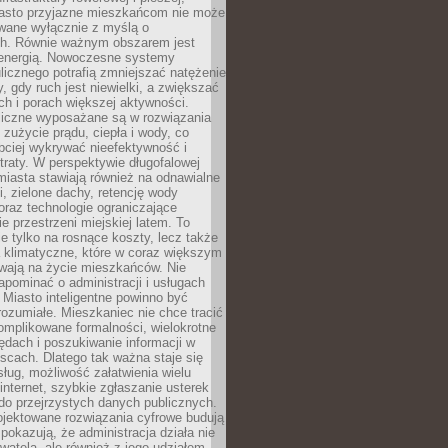
asto przyjazne mieszkańcom nie może
owane wyłącznie z myślą o
. Równie ważnym obszarem jest
energią. Nowoczesne systemy
ulicznego potrafią zmniejszać natężenie
y, gdy ruch jest niewielki, a zwiększać
ch i porach większej aktywności.
liczne wyposażane są w rozwiązania
 zużycie prądu, ciepła i wody, co
bciej wykrywać nieefektywność i
traty. W perspektywie długofalowej
 miasta stawiają również na odnawialne
ii, zielone dachy, retencję wody
raz technologie ograniczające
e przestrzeni miejskiej latem. To
e tylko na rosnące koszty, lecz także
 klimatyczne, które w coraz większym
ywają na życie mieszkańców. Nie
pominać o administracji i usługach
 Miasto inteligentne powinno być
rozumiałe. Mieszkaniec nie chce tracić
omplikowane formalności, wielokrotne
ędach i poszukiwanie informacji w
scach. Dlatego tak ważna staje się
sług, możliwość załatwienia wielu
internet, szybkie zgłaszanie usterek
do przejrzystych danych publicznych.
ojektowane rozwiązania cyfrowe budują
 pokazują, że administracja działa nie
ywatela, ale również z jego udziałem.