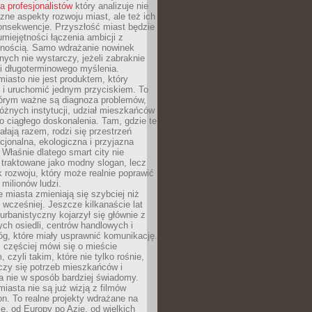
la profesjonalistów
który analizuje nie
czne aspekty rozwoju miast, ale też ich
onsekwencje. Przyszłość miast będzie
umiejętności łączenia ambicji z
lnością. Samo wdrażanie nowinek
nych nie wystarczy, jeżeli zabraknie
i i długoterminowego myślenia.
 miasto nie jest produktem, który
 i uruchomić jednym przyciskiem. To
tórym ważne są diagnoza problemów,
óżnych instytucji, udział mieszkańców
o ciągłego doskonalenia. Tam, gdzie te
ałają razem, rodzi się przestrzeń
kcjonalna, ekologiczna i przyjazna
 Właśnie dlatego smart city nie
 traktowane jako modny slogan, lecz
k rozwoju, który może realnie poprawić
milionów ludzi.
miasta zmieniają się szybciej niż
 wcześniej. Jeszcze kilkanaście lat
urbanistyczny kojarzył się głównie z
h osiedli, centrów handlowych i
óg, które miały usprawnić komunikację.
z częściej mówi się o mieście
, czyli takim, które nie tylko rośnie,
czy się potrzeb mieszkańców i
a nie w sposób bardziej świadomy.
miasta nie są już wizją z filmów
ion. To realne projekty wdrażane na
e, od Europy po Azję, od wielkich