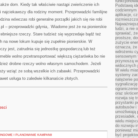
funkcjonowan
WOBEC
akże dom. Kiedy tak właściwie nastąpi zwieńczenie ich
TEGO
Podstawą ide
codziennym 
najciekawszy dla rodziny moment. Przeprowadzki familijne
aplikacje, c
dzina wówczas robi generalne porządki jakich się nie robi
rozmieszczon
Najważniejsz
.pl – przeprowadzki gdynia,. Wiadome jest że na pionierskie
ludzi, a nie
sprawiać, że
zebniejsze rzeczy. Stare tudzież się wyprzedaje bądź też
prostsze, do
h na nowe lokum kupuje się zupełnie pionierskie. W
zużycie ener
oznacza, że
eczy jest, zatrudnia się jednostkę gospodarczą lub też
wdrożeniu cy
 meble wolno przetransportować większą ciężarówka bo nie
sensownym w
przynoszą wa
dzież drobne rzeczy wolno własnym samochodem. Jeżeli
widocznych p
W wielu mias
ależy wziąć ze sobą wszelkie ich zabawki. Przeprowadzki
systemy zarz
awet usługa to zaledwie kilkanaście złotych.
natężenie po
sygnalizację
ograniczenie
oraz skrócen
rozwija się t
przystanki p
autobusów i 
esci
umożliwiają 
przesiadek, 
wielu miejsc
do rozwoju in
ponieważ mi
być projekt
INGOWE I PLANOWANIE KAMPANII