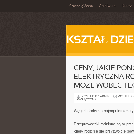
Archiwum
Dobry
Strona główna
KSZTAŁ DZI
CENY, JAKIE PO
ELEKTRYCZNĄ RO
MOŻE WOBEC TE
POSTED BY ADMIN
POSTED ON
WYŁĄCZONA
Węgiel i koks są najpopularniejsz
Przeprowadzki rodzinne są to prz
kiedy rodzinie się przyzwoicie po