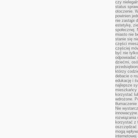
czy nielega
status spra
otoczenie. 
powinien jed
nie zastąpi 
estetykę, zi
społecznej. 
miasto nie b
stanie się n
części mies
częściej mów
być nie tylk
odpowiadać n
dziećmi, osó
przedsiębior
którzy codzi
debacie o ro
edukację i 
najlepsze sy
mieszkańcy n
korzystać lu
wdrożone. Po
tłumaczenie
Nie wystarcz
innowacyjne
rozwiązania 
korzystać z 
oszczędzać 
mogą wpływa
internetowej