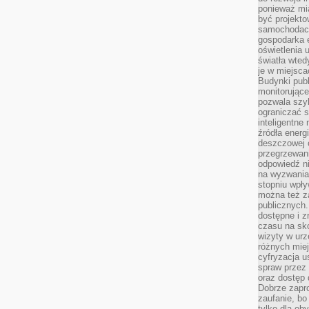
ponieważ mi
być projekt
samochodach
gospodarka 
oświetlenia 
światła wted
je w miejsca
Budynki pub
monitorujące
pozwala szy
ograniczać s
inteligentne
źródła energ
deszczowej o
przegrzewani
odpowiedź ni
na wyzwania
stopniu wpł
można też za
publicznych.
dostępne i z
czasu na sk
wizyty w urz
różnych miej
cyfryzacja u
spraw przez 
oraz dostęp 
Dobrze zapr
zaufanie, bo
tylko dla ob