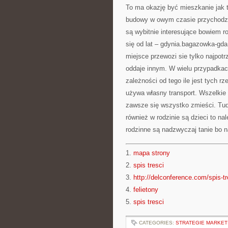
To ma okazję być mieszkanie jak t
budowy w owym czasie przychodzi 
są wybitnie interesujące bowiem ro
się od lat – gdynia.bagazowka-gda
miejsce przewozi sie tylko najpotr
oddaje innym. W wielu przypadkac
zależności od tego ile jest tych rz
używa własny transport. Wszelkie
zawsze się wszystko zmieści. Tu
również w rodzinie są dzieci to n
rodzinne są nadzwyczaj tanie bo n
1.
mapa strony
2.
spis tresci
3.
http://delconference.com/spis-tr
4.
felietony
5.
spis tresci
CATEGORIES:
STRATEGIE MARKET