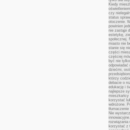
Kiedy miesz
oświetlenie
czy nielega
status spra
otoczenie. 
powinien jed
nie zastąpi 
estetykę, zi
społecznej. 
miasto nie b
stanie się n
części mies
częściej mów
być nie tylk
odpowiadać n
dziećmi, osó
przedsiębior
którzy codzi
debacie o ro
edukację i 
najlepsze sy
mieszkańcy n
korzystać lu
wdrożone. Po
tłumaczenie
Nie wystarcz
innowacyjne
rozwiązania 
korzystać z 