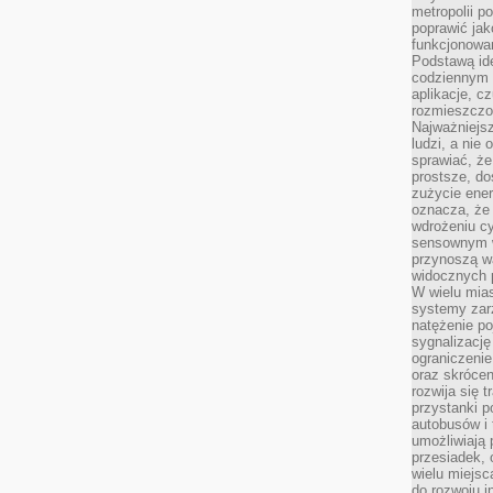
metropolii po
poprawić jak
funkcjonowan
Podstawą ide
codziennym 
aplikacje, c
rozmieszczon
Najważniejsz
ludzi, a nie
sprawiać, że
prostsze, do
zużycie ener
oznacza, że
wdrożeniu cy
sensownym w
przynoszą wa
widocznych p
W wielu mias
systemy zarz
natężenie po
sygnalizację
ograniczenie
oraz skrócen
rozwija się t
przystanki p
autobusów i 
umożliwiają 
przesiadek, 
wielu miejsc
do rozwoju in