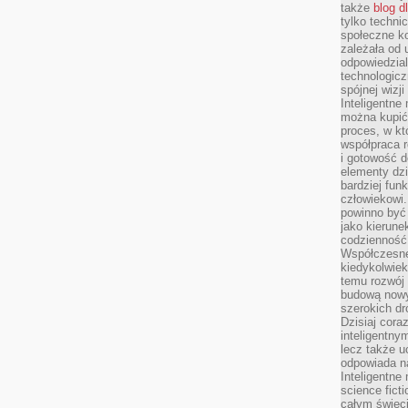
także
blog d
tylko techni
społeczne k
zależała od 
odpowiedzia
technologicz
spójnej wizj
Inteligentne
można kupić
proces, w k
współpraca r
i gotowość d
elementy dzi
bardziej fun
człowiekowi.
powinno być
jako kierune
codzienność 
Współczesne 
kiedykolwiek
temu rozwój 
budową nowyc
szerokich dr
Dzisiaj cora
inteligentnym
lecz także u
odpowiada n
Inteligentne 
science fict
całym świeci