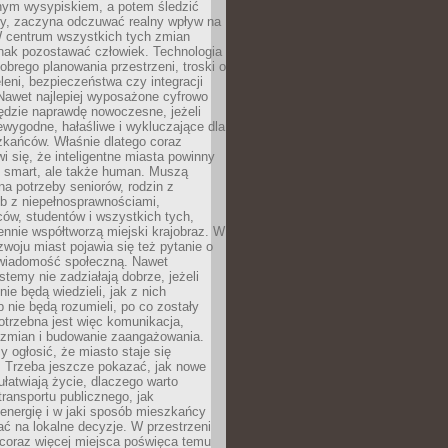
lnym wysypiskiem, a potem śledzić
wy, zaczyna odczuwać realny wpływ na
W centrum wszystkich tych zmian
nak pozostawać człowiek. Technologia
dobrego planowania przestrzeni, troski o
eleni, bezpieczeństwa czy integracji
Nawet najlepiej wyposażone cyfrowo
ędzie naprawdę nowoczesne, jeżeli
iewygodne, hałaśliwe i wykluczające dla
zkańców. Właśnie dlatego coraz
i się, że inteligentne miasta powinny
o smart, ale także human. Muszą
a potrzeby seniorów, rodzin z
b z niepełnosprawnościami,
ców, studentów i wszystkich tych,
ennie współtworzą miejski krajobraz. W
zwoju miast pojawia się też pytanie o
świadomość społeczną. Nawet
stemy nie zadziałają dobrze, jeżeli
ie będą wiedzieli, jak z nich
b nie będą rozumieli, po co zostały
trzebna jest więc komunikacja,
 zmian i budowanie zaangażowania.
y ogłosić, że miasto staje się
. Trzeba jeszcze pokazać, jak nowe
ułatwiają życie, dlaczego warto
transportu publicznego, jak
energię i w jaki sposób mieszkańcy
ć na lokalne decyzje. W przestrzeni
 coraz więcej miejsca poświęca temu