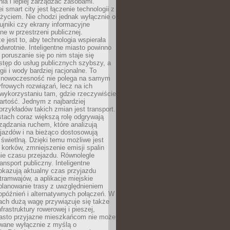
ia i lepiej zarządzać zasobami.
i smart city jest łączenie technologii z
życiem. Nie chodzi jednak wyłącznie o
zujniki czy ekrany informacyjne
e w przestrzeni publicznej.
e jest to, aby technologia wspierała
 odwrotnie. Inteligentne miasto powinno
 poruszanie się po nim staje się
stęp do usług publicznych szybszy, a
gii i wody bardziej racjonalne. To
 nowoczesność nie polega na samym
frowych rozwiązań, lecz na ich
ykorzystaniu tam, gdzie rzeczywiście
rtość. Jednym z najbardziej
rzykładów takich zmian jest transport.
tach coraz większą rolę odgrywają
ądzania ruchem, które analizują
jazdów i na bieżąco dostosowują
 świetlną. Dzięki temu możliwe jest
 korków, zmniejszenie emisji spalin
ie czasu przejazdu. Równolegle
ransport publiczny. Inteligentne
okazują aktualny czas przyjazdu
tramwajów, a aplikacje miejskie
planowanie trasy z uwzględnieniem
opóźnień i alternatywnych połączeń. W
ach dużą wagę przywiązuje się także
frastruktury rowerowej i pieszej,
asto przyjazne mieszkańcom nie może
owane wyłącznie z myślą o