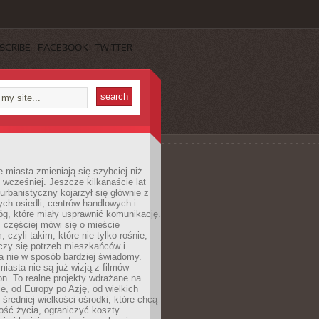
SCRIBE
FACEBOOK
TWITTER
miasta zmieniają się szybciej niż
 wcześniej. Jeszcze kilkanaście lat
urbanistyczny kojarzył się głównie z
h osiedli, centrów handlowych i
óg, które miały usprawnić komunikację.
z częściej mówi się o mieście
, czyli takim, które nie tylko rośnie,
czy się potrzeb mieszkańców i
a nie w sposób bardziej świadomy.
miasta nie są już wizją z filmów
ion. To realne projekty wdrażane na
e, od Europy po Azję, od wielkich
 średniej wielkości ośrodki, które chcą
ość życia, ograniczyć koszty