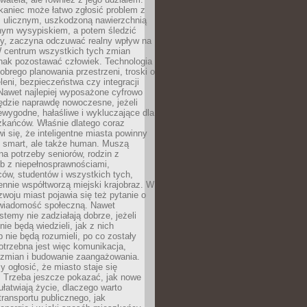
kaniec może łatwo zgłosić problem z
m ulicznym, uszkodzoną nawierzchnią
lnym wysypiskiem, a potem śledzić
wy, zaczyna odczuwać realny wpływ na
W centrum wszystkich tych zmian
nak pozostawać człowiek. Technologia
dobrego planowania przestrzeni, troski o
eleni, bezpieczeństwa czy integracji
Nawet najlepiej wyposażone cyfrowo
ędzie naprawdę nowoczesne, jeżeli
iewygodne, hałaśliwe i wykluczające dla
zkańców. Właśnie dlatego coraz
i się, że inteligentne miasta powinny
o smart, ale także human. Muszą
a potrzeby seniorów, rodzin z
b z niepełnosprawnościami,
ców, studentów i wszystkich tych,
ennie współtworzą miejski krajobraz. W
zwoju miast pojawia się też pytanie o
świadomość społeczną. Nawet
stemy nie zadziałają dobrze, jeżeli
ie będą wiedzieli, jak z nich
b nie będą rozumieli, po co zostały
trzebna jest więc komunikacja,
 zmian i budowanie zaangażowania.
y ogłosić, że miasto staje się
. Trzeba jeszcze pokazać, jak nowe
ułatwiają życie, dlaczego warto
transportu publicznego, jak