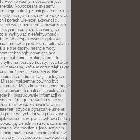
. Równie ważnym obszarem jest
energią. Nowoczesne systemy
ulicznego potrafią zmniejszać natężenie
y, gdy ruch jest niewielki, a zwiększać
ch i porach większej aktywności.
liczne wyposażane są w rozwiązania
 zużycie prądu, ciepła i wody, co
bciej wykrywać nieefektywność i
traty. W perspektywie długofalowej
 miasta stawiają również na odnawialne
ii, zielone dachy, retencję wody
raz technologie ograniczające
e przestrzeni miejskiej latem. To
e tylko na rosnące koszty, lecz także
 klimatyczne, które w coraz większym
ywają na życie mieszkańców. Nie
pominać o administracji i usługach
 Miasto inteligentne powinno być
rozumiałe. Mieszkaniec nie chce tracić
omplikowane formalności, wielokrotne
ędach i poszukiwanie informacji w
scach. Dlatego tak ważna staje się
sług, możliwość załatwienia wielu
internet, szybkie zgłaszanie usterek
do przejrzystych danych publicznych.
ojektowane rozwiązania cyfrowe budują
 pokazują, że administracja działa nie
ywatela, ale również z jego udziałem.
kaniec może łatwo zgłosić problem z
m ulicznym, uszkodzoną nawierzchnią