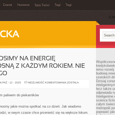
Granie
Huntersi
Tagi
Tagi
Spis Treści
SUB
ECKA
NOSIMY NA ENERGIĘ
Współczesne 
SNĄ Z KAŻDYM ROKIEM. NIE
kiedykolwiek
temu rozwój 
GO
budową nowyc
szerokich dr
Dzisiaj cora
CENY,
 PAŹ - 12 - 2025
MOŻLIWOŚĆ KOMENTOWANIA
ZOSTAŁA
inteligentnym
JAKIE
PONOSIMY
lecz także u
NA
odpowiada n
ENERGIĘ
ym paliwem do piekarników
Inteligentne 
ELEKTRYCZNĄ
ROSNĄ
science fict
Z
całym świeci
KAŻDYM
enosiny jakie można spotkać na co dzień. Jak wiadomo
metropolii po
ROKIEM.
NIE
poprawić jak
wodzi, w owym czasie chce przenieść się na większe lokum.
MOŻE