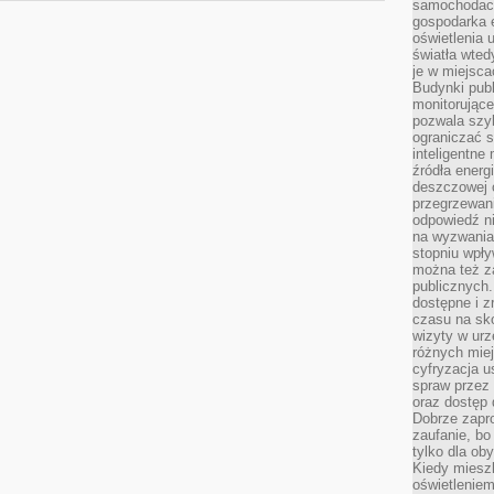
samochodach
gospodarka 
oświetlenia 
światła wted
je w miejsca
Budynki pub
monitorujące
pozwala szy
ograniczać s
inteligentne
źródła energ
deszczowej o
przegrzewani
odpowiedź ni
na wyzwania
stopniu wpł
można też za
publicznych.
dostępne i z
czasu na sk
wizyty w urz
różnych miej
cyfryzacja u
spraw przez 
oraz dostęp 
Dobrze zapr
zaufanie, bo
tylko dla ob
Kiedy miesz
oświetlenie