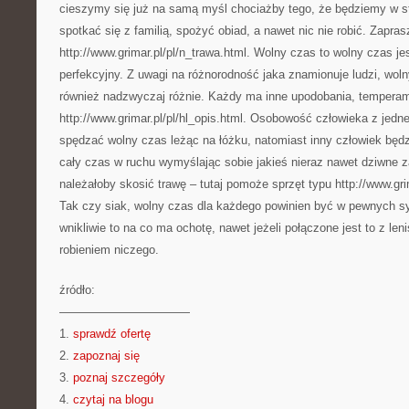
cieszymy się już na samą myśl chociażby tego, że będziemy w sta
spotkać się z familią, spożyć obiad, a nawet nic nie robić. Zapra
http://www.grimar.pl/pl/n_trawa.html. Wolny czas to wolny czas j
perfekcyjny. Z uwagi na różnorodność jaka znamionuje ludzi, wol
również nadzwyczaj różnie. Każdy ma inne upodobania, temperam
http://www.grimar.pl/pl/hl_opis.html. Osobowość człowieka z je
spędzać wolny czas leżąc na łóżku, natomiast inny człowiek będ
cały czas w ruchu wymyślając sobie jakieś nieraz nawet dziwne z
należałoby skosić trawę – tutaj pomoże sprzęt typu http://www.gri
Tak czy siak, wolny czas dla każdego powinien być w pewnych syt
wnikliwie to na co ma ochotę, nawet jeżeli połączone jest to z le
robieniem niczego.
źródło:
———————————
1.
sprawdź ofertę
2.
zapoznaj się
3.
poznaj szczegóły
4.
czytaj na blogu