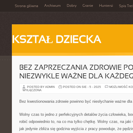
Archiwum
Dobry
Granie
Huntersi
Strona główna
Spis Tre
KSZTAŁ DZIECKA
BEZ ZAPRZECZANIA ZDROWIE P
NIEZWYKLE WAŻNE DLA KAŻDEG
POSTED BY ADMIN
POSTED ON SIE - 5 - 2025
MOŻLIWOŚĆ K
WYŁĄCZONA
Bez kwestionowania zdrowie powinno być niesłychanie ważne dla
Wolny czas to jedno z perfekcyjnych detalów życia człowieka, 
robić odpowiednio to, na co ma tylko chętkę. Wolny czas, na jak
jak jedynie zbliża się godzina wyjścia z pracy powoduje, że pęd