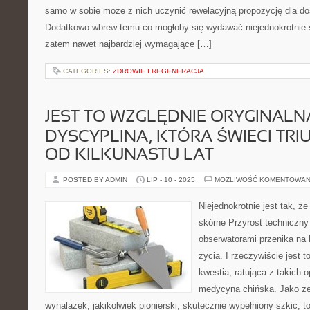
samo w sobie może z nich uczynić rewelacyjną propozycję dla do
Dodatkowo wbrew temu co mogłoby się wydawać niejednokrotnie 
zatem nawet najbardziej wymagające […]
CATEGORIES:
ZDROWIE I REGENERACJA
JEST TO WZGLĘDNIE ORYGINALN
DYSCYPLINA, KTÓRA ŚWIECI TRI
OD KILKUNASTU LAT
POSTED BY ADMIN
LIP - 10 - 2025
MOŻLIWOŚĆ KOMENTOWAN
Niejednokrotnie jest tak, 
skórne Przyrost techniczny
obserwatorami przenika na
życia. I rzeczywiście jest 
kwestia, ratująca z takich o
medycyna chińska. Jako że
wynalazek, jakikolwiek pionierski, skutecznie wypełniony szkic, t