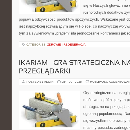
się w Naszych głowach na 
różnorodnych dodatków żyw
poprawia odżywczość produktów spożywczych. Wskazane jest do
jest najszybciej rozwijającym się w Polsce, co nadzwyczaj wpływ
tym za żywieniowym „prądem” idą jednocześnie kontrahenci jak r
CATEGORIES:
ZDROWIE I REGENERACJA
IKARIAM – GRA STRATEGICZNA N
PRZEGLĄDARKI
POSTED BY ADMIN
LIP - 29 - 2025
MOŻLIWOŚĆ KOMENTOWAN
Gry strategiczne na przegl
mnóstwo najróżniejszych po
strategiczne na przeglądark
ogromną popularnością. Na
się wszystkimi oferowanymi
musimy posiadać żadnego w