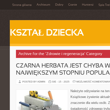
Archiwum
Dobry
Granie
Huntersi
Strona główna
Spis Tre
KSZTAŁ DZIECKA
Archive for the ‘Zdrowie i regeneracja’ Category
CZARNA HERBATA JEST CHYBA 
NAJWIĘKSZYM STOPNIU POPUL
POSTED BY ADMIN
SIE - 15 - 2025
MOŻLIWOŚĆ KOMENTOWA
Należyte odżywianie na te
Książkowe żywienie aktual
znaczenie dla wielu osób. 
świadomość zdrowego trybu 