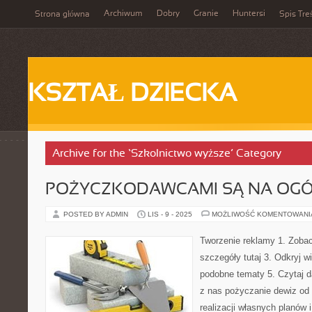
Archiwum
Dobry
Granie
Huntersi
Strona główna
Spis Tre
KSZTAŁ DZIECKA
Archive for the ‘Szkolnictwo wyższe’ Category
POŻYCZKODAWCAMI SĄ NA OGÓŁ
POSTED BY ADMIN
LIS - 9 - 2025
MOŻLIWOŚĆ KOMENTOWAN
Tworzenie reklamy 1. Zobac
szczegóły tutaj 3. Odkryj w
podobne tematy 5. Czytaj d
z nas pożyczanie dewiz od 
realizacji własnych planów 