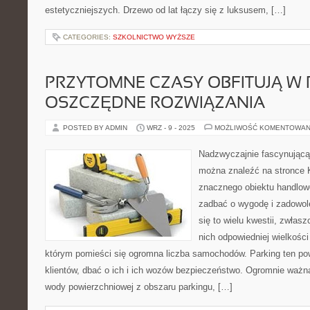
estetyczniejszych. Drzewo od lat łączy się z luksusem, […]
CATEGORIES:
SZKOLNICTWO WYŻSZE
PRZYTOMNE CZASY OBFITUJĄ W 
OSZCZĘDNE ROZWIĄZANIA
POSTED BY ADMIN
WRZ - 9 - 2025
MOŻLIWOŚĆ KOMENTOWAN
Nadzwyczajnie fascynującą
można znaleźć na stronce K
znacznego obiektu handlow
zadbać o wygodę i zadowole
się to wielu kwestii, zwła
nich odpowiedniej wielkośc
którym pomieści się ogromna liczba samochodów. Parking ten po
klientów, dbać o ich i ich wozów bezpieczeństwo. Ogromnie ważn
wody powierzchniowej z obszaru parkingu, […]