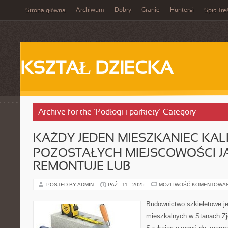
Archiwum
Dobry
Granie
Huntersi
Strona główna
Spis Tre
KSZTAŁ DZIECKA
Archive for the ‘Podłogi i parkiety’ Category
KAŻDY JEDEN MIESZKANIEC KALIS
POZOSTAŁYCH MIEJSCOWOŚCI J
REMONTUJE LUB
POSTED BY ADMIN
PAŹ - 11 - 2025
MOŻLIWOŚĆ KOMENTOWA
Budownictwo szkieletowe je
mieszkalnych w Stanach Zj