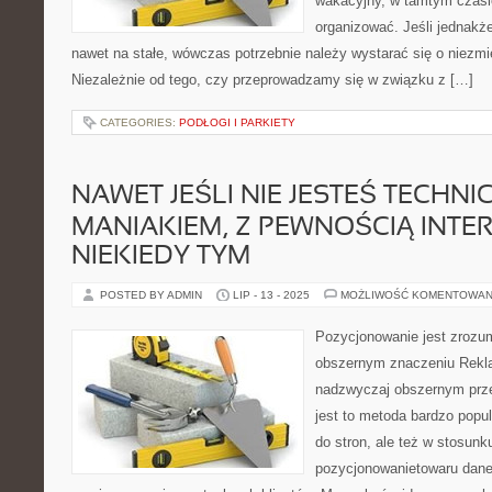
wakacyjny, w tamtym czasi
organizować. Jeśli jednakże
nawet na stałe, wówczas potrzebnie należy wystarać się o niezmi
Niezależnie od tego, czy przeprowadzamy się w związku z […]
CATEGORIES:
PODŁOGI I PARKIETY
NAWET JEŚLI NIE JESTEŚ TECHN
MANIAKIEM, Z PEWNOŚCIĄ INTER
NIEKIEDY TYM
POSTED BY ADMIN
LIP - 13 - 2025
MOŻLIWOŚĆ KOMENTOWAN
Pozycjonowanie jest zrozu
obszernym znaczeniu Rekla
nadzwyczaj obszernym prze
jest to metoda bardzo popul
do stron, ale też w stosun
pozycjonowanietowaru danej