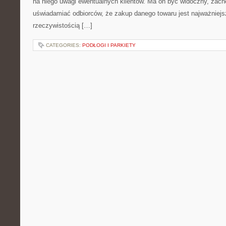
na niego uwagi ewentualnych klientów. Ma on być widoczny, zach
uświadamiać odbiorców, że zakup danego towaru jest najważnie
rzeczywistością […]
CATEGORIES:
PODŁOGI I PARKIETY