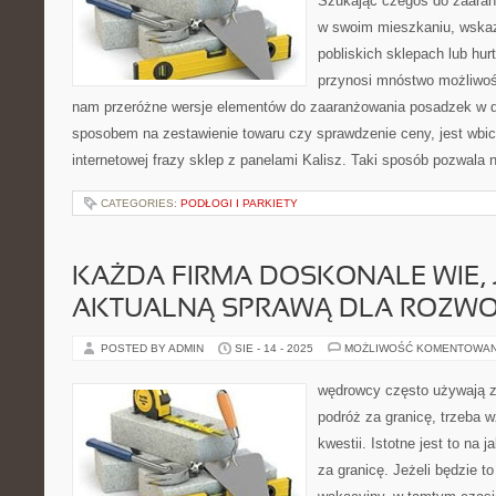
Szukając czegoś do zaaran
w swoim mieszkaniu, wskaz
pobliskich sklepach lub hur
przynosi mnóstwo możliwośc
nam przeróżne wersje elementów do zaaranżowania posadzek w 
sposobem na zestawienie towaru czy sprawdzenie ceny, jest wbi
internetowej frazy sklep z panelami Kalisz. Taki sposób pozwala 
CATEGORIES:
PODŁOGI I PARKIETY
KAŻDA FIRMA DOSKONALE WIE, 
AKTUALNĄ SPRAWĄ DLA ROZWOJ
POSTED BY ADMIN
SIE - 14 - 2025
MOŻLIWOŚĆ KOMENTOWA
wędrowcy często używają z 
podróż za granicę, trzeba 
kwestii. Istotne jest to na 
za granicę. Jeżeli będzie to