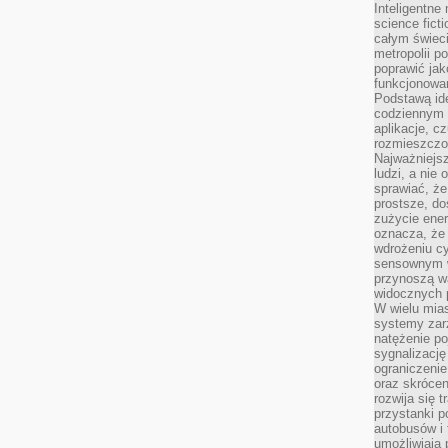
Inteligentne 
science fict
całym świeci
metropolii po
poprawić jak
funkcjonowan
Podstawą ide
codziennym 
aplikacje, c
rozmieszczon
Najważniejsz
ludzi, a nie
sprawiać, że
prostsze, do
zużycie ener
oznacza, że
wdrożeniu cy
sensownym w
przynoszą wa
widocznych p
W wielu mias
systemy zarz
natężenie po
sygnalizację
ograniczenie
oraz skrócen
rozwija się t
przystanki p
autobusów i 
umożliwiają 