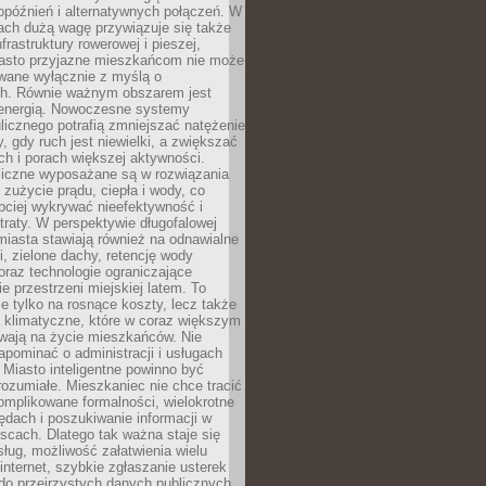
opóźnień i alternatywnych połączeń. W
ach dużą wagę przywiązuje się także
frastruktury rowerowej i pieszej,
asto przyjazne mieszkańcom nie może
owane wyłącznie z myślą o
. Równie ważnym obszarem jest
energią. Nowoczesne systemy
ulicznego potrafią zmniejszać natężenie
y, gdy ruch jest niewielki, a zwiększać
ch i porach większej aktywności.
liczne wyposażane są w rozwiązania
 zużycie prądu, ciepła i wody, co
bciej wykrywać nieefektywność i
traty. W perspektywie długofalowej
 miasta stawiają również na odnawialne
ii, zielone dachy, retencję wody
raz technologie ograniczające
e przestrzeni miejskiej latem. To
e tylko na rosnące koszty, lecz także
 klimatyczne, które w coraz większym
ywają na życie mieszkańców. Nie
pominać o administracji i usługach
 Miasto inteligentne powinno być
rozumiałe. Mieszkaniec nie chce tracić
omplikowane formalności, wielokrotne
ędach i poszukiwanie informacji w
scach. Dlatego tak ważna staje się
sług, możliwość załatwienia wielu
internet, szybkie zgłaszanie usterek
do przejrzystych danych publicznych.