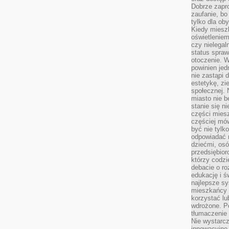
Dobrze zapr
zaufanie, bo
tylko dla ob
Kiedy miesz
oświetlenie
czy nielega
status spra
otoczenie. 
powinien jed
nie zastąpi 
estetykę, zi
społecznej. 
miasto nie b
stanie się n
części mies
częściej mów
być nie tylk
odpowiadać n
dziećmi, osó
przedsiębior
którzy codzi
debacie o ro
edukację i 
najlepsze sy
mieszkańcy n
korzystać lu
wdrożone. Po
tłumaczenie
Nie wystarcz
innowacyjne