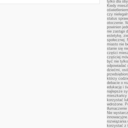
tylko dla ob
Kiedy miesz
oświetlenie
czy nielega
status spra
otoczenie. 
powinien jed
nie zastąpi 
estetykę, zi
społecznej. 
miasto nie b
stanie się n
części mies
częściej mów
być nie tylk
odpowiadać n
dziećmi, osó
przedsiębior
którzy codzi
debacie o ro
edukację i 
najlepsze sy
mieszkańcy n
korzystać lu
wdrożone. Po
tłumaczenie
Nie wystarcz
innowacyjne
rozwiązania 
korzystać z 