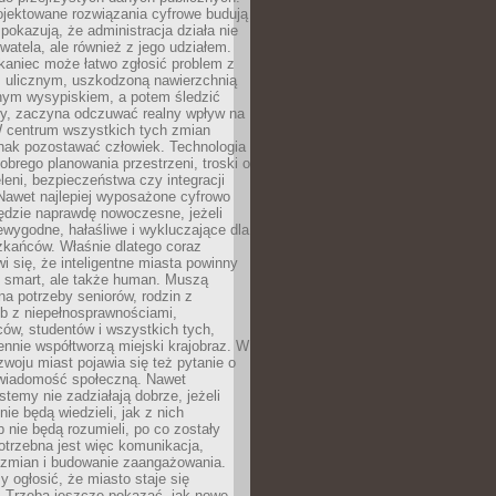
ojektowane rozwiązania cyfrowe budują
 pokazują, że administracja działa nie
ywatela, ale również z jego udziałem.
kaniec może łatwo zgłosić problem z
m ulicznym, uszkodzoną nawierzchnią
lnym wysypiskiem, a potem śledzić
wy, zaczyna odczuwać realny wpływ na
W centrum wszystkich tych zmian
nak pozostawać człowiek. Technologia
dobrego planowania przestrzeni, troski o
eleni, bezpieczeństwa czy integracji
Nawet najlepiej wyposażone cyfrowo
ędzie naprawdę nowoczesne, jeżeli
iewygodne, hałaśliwe i wykluczające dla
zkańców. Właśnie dlatego coraz
i się, że inteligentne miasta powinny
o smart, ale także human. Muszą
a potrzeby seniorów, rodzin z
b z niepełnosprawnościami,
ców, studentów i wszystkich tych,
ennie współtworzą miejski krajobraz. W
zwoju miast pojawia się też pytanie o
świadomość społeczną. Nawet
stemy nie zadziałają dobrze, jeżeli
ie będą wiedzieli, jak z nich
b nie będą rozumieli, po co zostały
trzebna jest więc komunikacja,
 zmian i budowanie zaangażowania.
y ogłosić, że miasto staje się
. Trzeba jeszcze pokazać, jak nowe