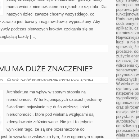
całym świeci
metropolii po
mama wróci z niemowlakiem na rękach ze szpitala. Dla
poprawić jak
naszych dzieci zawsze chcemy wszystkiego, co
funkcjonowan
Podstawą ide
y zawsze jest barwny i najprawidłowiej wyposażony. Aby
codziennym 
aplikacje, c
krzywdy podczas pierwszych kroków, czołgania się po
rozmieszczon
rzeglądają każdy […]
Najważniejsz
ludzi, a nie
sprawiać, że
prostsze, do
zużycie ener
oznacza, że
wdrożeniu cy
MU MA DUŻE ZNACZENIE?
sensownym w
przynoszą wa
widocznych p
CZY
025
MOŻLIWOŚĆ KOMENTOWANIA
ZOSTAŁA WYŁĄCZONA
WYGLĄD
W wielu mias
DOMU
systemy zarz
MA
Architektura ma wpływ w sporym stopniu na
natężenie po
DUŻE
ZNACZENIE?
sygnalizację
nieruchomości W funkcjonujących czasach jesteśmy
ograniczenie
świadkami pojawiania się dużo większej ilości
oraz skrócen
rozwija się t
nieruchomości, które pod wieloma względami są
przystanki p
autobusów i 
zdecydowanie zróżnicowane. Nie jest to jedynie
umożliwiają 
wynikiem tego, że są one przeznaczone do
przesiadek, 
wielu miejsc
 jest to wywołane zwłaszcza tym, że w ogromnym stopniu