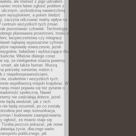
ywatela, ale również z jego udziałem.
kaniec może łatwo zgłosić problem z
m ulicznym, uszkodzoną nawierzchnią
lnym wysypiskiem, a potem śledzić
wy, zaczyna odczuwać realny wpływ na
W centrum wszystkich tych zmian
nak pozostawać człowiek. Technologia
dobrego planowania przestrzeni, troski o
eleni, bezpieczeństwa czy integracji
Nawet najlepiej wyposażone cyfrowo
ędzie naprawdę nowoczesne, jeżeli
iewygodne, hałaśliwe i wykluczające dla
zkańców. Właśnie dlatego coraz
i się, że inteligentne miasta powinny
o smart, ale także human. Muszą
a potrzeby seniorów, rodzin z
b z niepełnosprawnościami,
ców, studentów i wszystkich tych,
ennie współtworzą miejski krajobraz. W
zwoju miast pojawia się też pytanie o
świadomość społeczną. Nawet
stemy nie zadziałają dobrze, jeżeli
ie będą wiedzieli, jak z nich
b nie będą rozumieli, po co zostały
trzebna jest więc komunikacja,
 zmian i budowanie zaangażowania.
y ogłosić, że miasto staje się
. Trzeba jeszcze pokazać, jak nowe
ułatwiają życie, dlaczego warto
transportu publicznego, jak