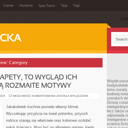
Granie
Huntersi
Tagi
Tagi
Spis Treści
SUB
ECKA
View’ Category
TAPETY, TO WYGLĄD ICH
Współczesne 
Ą ROZMAITE MOTYWY
kiedykolwiek
temu rozwój 
budową nowyc
JEŚLI
2025
MOŻLIWOŚĆ KOMENTOWANIA
ZOSTAŁA WYŁĄCZONA
szerokich dr
CHODZI
O
Dzisiaj cora
TAPETY,
Jakakolwiek kuchnia posiada własny klimat.
inteligentnym
TO
lecz także u
WYGLĄD
Wyczekując przyjścia na świat potomka, przyszli
ICH
odpowiada n
CHARAKTERYZUJĄ
Inteligentne 
rodzice starają się właściwie oraz kolorowo ozdobić
ROZMAITE
science fict
MOTYWY
pokój dziecięcy. Musi być on albowiem gotowy, kiedy