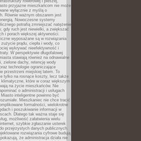
frastruktury rowerowej i pieszej,
asto przyjazne mieszkańcom nie może
owane wyłącznie z myślą o
. Równie ważnym obszarem jest
energią. Nowoczesne systemy
ulicznego potrafią zmniejszać natężenie
y, gdy ruch jest niewielki, a zwiększać
ch i porach większej aktywności.
liczne wyposażane są w rozwiązania
 zużycie prądu, ciepła i wody, co
bciej wykrywać nieefektywność i
traty. W perspektywie długofalowej
 miasta stawiają również na odnawialne
ii, zielone dachy, retencję wody
raz technologie ograniczające
e przestrzeni miejskiej latem. To
e tylko na rosnące koszty, lecz także
 klimatyczne, które w coraz większym
ywają na życie mieszkańców. Nie
pominać o administracji i usługach
 Miasto inteligentne powinno być
rozumiałe. Mieszkaniec nie chce tracić
omplikowane formalności, wielokrotne
ędach i poszukiwanie informacji w
scach. Dlatego tak ważna staje się
sług, możliwość załatwienia wielu
internet, szybkie zgłaszanie usterek
do przejrzystych danych publicznych.
ojektowane rozwiązania cyfrowe budują
 pokazują, że administracja działa nie