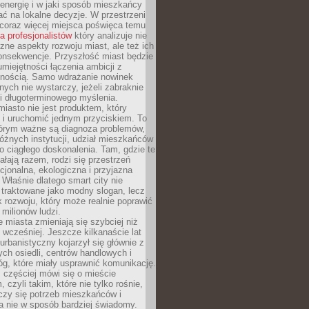
energię i w jaki sposób mieszkańcy
ć na lokalne decyzje. W przestrzeni
 coraz więcej miejsca poświęca temu
la profesjonalistów
który analizuje nie
czne aspekty rozwoju miast, ale też ich
onsekwencje. Przyszłość miast będzie
umiejętności łączenia ambicji z
lnością. Samo wdrażanie nowinek
nych nie wystarczy, jeżeli zabraknie
i i długoterminowego myślenia.
 miasto nie jest produktem, który
 i uruchomić jednym przyciskiem. To
tórym ważne są diagnoza problemów,
óżnych instytucji, udział mieszkańców
o ciągłego doskonalenia. Tam, gdzie te
ałają razem, rodzi się przestrzeń
kcjonalna, ekologiczna i przyjazna
 Właśnie dlatego smart city nie
 traktowane jako modny slogan, lecz
k rozwoju, który może realnie poprawić
milionów ludzi.
miasta zmieniają się szybciej niż
 wcześniej. Jeszcze kilkanaście lat
urbanistyczny kojarzył się głównie z
h osiedli, centrów handlowych i
óg, które miały usprawnić komunikację.
z częściej mówi się o mieście
, czyli takim, które nie tylko rośnie,
czy się potrzeb mieszkańców i
a nie w sposób bardziej świadomy.