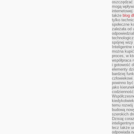
oszczędzać 
mogą wpływa
internetowej
także
blog d
tylko techni
społeczne k
zależała od 
odpowiedzia
technologicz
spójnej wizj
Inteligentne
można kupić
proces, w k
współpraca r
i gotowość d
elementy dzi
bardziej fun
człowiekowi.
powinno być
jako kierune
codzienność 
Współczesne 
kiedykolwiek
temu rozwój 
budową nowyc
szerokich dr
Dzisiaj cora
inteligentnym
lecz także u
odpowiada n