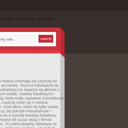
SCRIBE
FACEBOOK
TWITTER
miasta zmieniają się szybciej niż
 wcześniej. Jeszcze kilkanaście lat
urbanistyczny kojarzył się głównie z
h osiedli, centrów handlowych i
óg, które miały usprawnić komunikację.
z częściej mówi się o mieście
, czyli takim, które nie tylko rośnie,
czy się potrzeb mieszkańców i
a nie w sposób bardziej świadomy.
miasta nie są już wizją z filmów
ion. To realne projekty wdrażane na