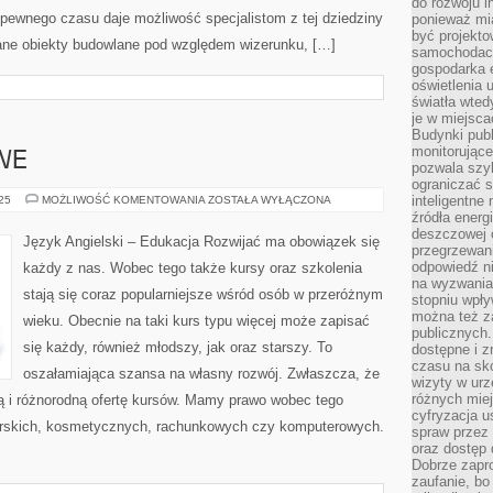
do rozwoju in
d pewnego czasu daje możliwość specjalistom z tej dziedziny
ponieważ mi
być projekt
ane obiekty budowlane pod względem wizerunku, […]
samochodach
gospodarka 
oświetlenia 
światła wted
je w miejsca
Budynki pub
monitorujące
WE
pozwala szy
ograniczać s
SZKOŁY
inteligentne
025
MOŻLIWOŚĆ KOMENTOWANIA
ZOSTAŁA WYŁĄCZONA
JĘZYKOWE
źródła energ
deszczowej o
Język Angielski – Edukacja Rozwijać ma obowiązek się
przegrzewani
odpowiedź ni
każdy z nas. Wobec tego także kursy oraz szkolenia
na wyzwania
stają się coraz popularniejsze wśród osób w przeróżnym
stopniu wpł
można też za
wieku. Obecnie na taki kurs typu więcej może zapisać
publicznych.
się każdy, również młodszy, jak oraz starszy. To
dostępne i z
czasu na sk
oszałamiająca szansa na własny rozwój. Zwłaszcza, że
wizyty w urz
różnych miej
 i różnorodną ofertę kursów. Mamy prawo wobec tego
cyfryzacja u
torskich, kosmetycznych, rachunkowych czy komputerowych.
spraw przez 
oraz dostęp 
Dobrze zapr
zaufanie, bo