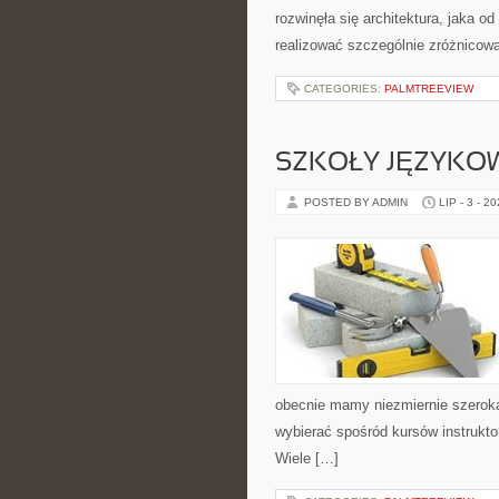
rozwinęła się architektura, jaka o
realizować szczególnie zróżnicow
CATEGORIES:
PALMTREEVIEW
SZKOŁY JĘZYKO
POSTED BY ADMIN
LIP - 3 - 2
obecnie mamy niezmiernie szeroką
wybierać spośród kursów instruk
Wiele […]