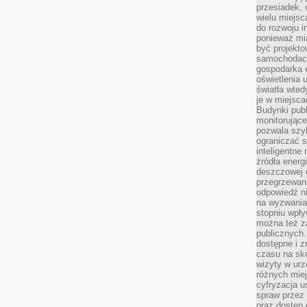
przesiadek, 
wielu miejsc
do rozwoju in
ponieważ mi
być projekt
samochodach
gospodarka 
oświetlenia 
światła wted
je w miejsca
Budynki pub
monitorujące
pozwala szy
ograniczać s
inteligentne
źródła energ
deszczowej o
przegrzewani
odpowiedź ni
na wyzwania
stopniu wpł
można też za
publicznych.
dostępne i z
czasu na sk
wizyty w urz
różnych miej
cyfryzacja u
spraw przez 
oraz dostęp 