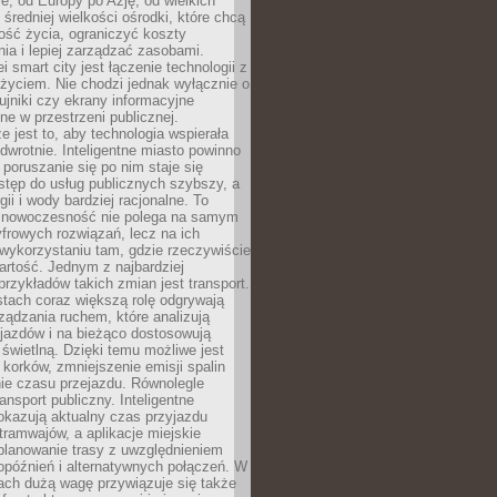
e, od Europy po Azję, od wielkich
 średniej wielkości ośrodki, które chcą
ość życia, ograniczyć koszty
ia i lepiej zarządzać zasobami.
i smart city jest łączenie technologii z
życiem. Nie chodzi jednak wyłącznie o
zujniki czy ekrany informacyjne
e w przestrzeni publicznej.
e jest to, aby technologia wspierała
 odwrotnie. Inteligentne miasto powinno
 poruszanie się po nim staje się
stęp do usług publicznych szybszy, a
gii i wody bardziej racjonalne. To
 nowoczesność nie polega na samym
frowych rozwiązań, lecz na ich
ykorzystaniu tam, gdzie rzeczywiście
rtość. Jednym z najbardziej
rzykładów takich zmian jest transport.
tach coraz większą rolę odgrywają
ądzania ruchem, które analizują
jazdów i na bieżąco dostosowują
 świetlną. Dzięki temu możliwe jest
 korków, zmniejszenie emisji spalin
ie czasu przejazdu. Równolegle
ransport publiczny. Inteligentne
okazują aktualny czas przyjazdu
tramwajów, a aplikacje miejskie
planowanie trasy z uwzględnieniem
opóźnień i alternatywnych połączeń. W
ach dużą wagę przywiązuje się także