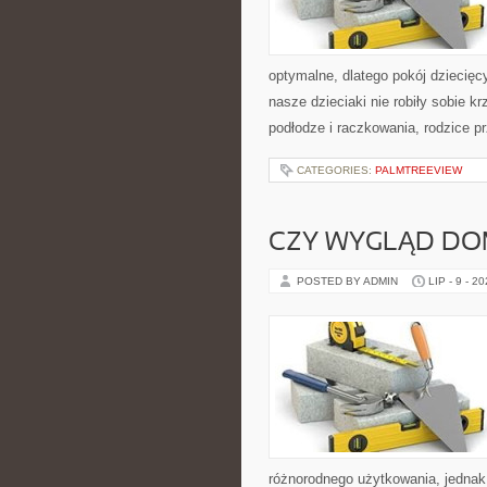
optymalne, dlatego pokój dziecięc
nasze dzieciaki nie robiły sobie 
podłodze i raczkowania, rodzice p
CATEGORIES:
PALMTREEVIEW
CZY WYGLĄD DO
POSTED BY ADMIN
LIP - 9 - 2
różnorodnego użytkowania, jednak