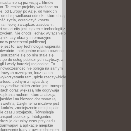
miasta nie są już wizją z filmów
ion. To realne projekty wdrażane na
e, od Europy po Azję, od wielkich
 średniej wielkości ośrodki, które chcą
ość życia, ograniczyć koszty
ia i lepiej zarządzać zasobami.
i smart city jest łączenie technologii z
życiem. Nie chodzi jednak wyłącznie o
zujniki czy ekrany informacyjne
e w przestrzeni publicznej.
e jest to, aby technologia wspierała
 odwrotnie. Inteligentne miasto powinno
 poruszanie się po nim staje się
stęp do usług publicznych szybszy, a
gii i wody bardziej racjonalne. To
 nowoczesność nie polega na samym
frowych rozwiązań, lecz na ich
ykorzystaniu tam, gdzie rzeczywiście
rtość. Jednym z najbardziej
rzykładów takich zmian jest transport.
tach coraz większą rolę odgrywają
ądzania ruchem, które analizują
jazdów i na bieżąco dostosowują
 świetlną. Dzięki temu możliwe jest
 korków, zmniejszenie emisji spalin
ie czasu przejazdu. Równolegle
ransport publiczny. Inteligentne
okazują aktualny czas przyjazdu
tramwajów, a aplikacje miejskie
planowanie trasy z uwzględnieniem