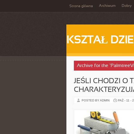
Archiwum
Dobry
Strona główna
KSZTAŁ DZI
Archive for the ‘Palmtree
JEŚLI CHODZI O 
CHARAKTERYZUJ
POSTED BY ADMIN
PAŹ - 11 - 