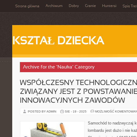
Archiwum
Dobry
Granie
Huntersi
Strona główna
Spis Tre
KSZTAŁ DZIECKA
Archive for the ‘Nauka’ Category
WSPÓŁCZESNY TECHNOLOGICZN
ZWIĄZANY JEST Z POWSTAWANI
INNOWACYJNYCH ZAWODÓW
POSTED BY ADMIN
SIE - 19 - 2025
MOŻLIWOŚĆ KOMENTOWA
Samochód to nadzwyczaj k
lombardu jest dużo i nie ka