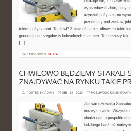
Okazuje się, że LOMBA
wyprzedawać złoto, pozysk
użyczać pożyczek na wysok
przedmioty pod zastaw, jak
takimi pożyczkami. To dziwi? Z pewnością nie, albowiem takie lo
generacji dostrzegalne w kolosalnych miastach. To tłumaczy fakt,
[…]
CATEGORIES:
NAUKA
CHWILOWO BĘDZIEMY STARALI S
ZNAJDYWAĆ NA RYNKU TAKIE P
POSTED BY ADMIN
SIE - 15 - 2025
MOŻLIWOŚĆ KOMENTOWA
Zdrowie człowieka Sposobów
niezwykle wiele. Wszystko 
chodzi nam o pospolite chor
ludzkiego bądź też nadwy