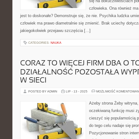
się na dokuczliwościach p
człowieka. Ona również ma 
jest to doskonałe? Demonstruje się, że nie. Psychika ludzka umie p
człowiek ma prawo diametralnie się zmienić. Brak uciechy dotycz
jakiegokolwiek przejawu szczęścia […]
CATEGORIES:
NAUKA
CORAZ TO WIĘCEJ FIRM DBA O TO
DZIAŁALNOŚĆ POZOSTAŁA WY
W SIECI
POSTED BY ADMIN
LIP - 13 - 2025
MOŻLIWOŚĆ KOMENTOWAN
Ażeby strona Żeby witryna, 
oczekiwaną funkcję musi z
cieszyć się popularnością p
do tego celu nadaje się pro
Pozycjonowanie stron intern