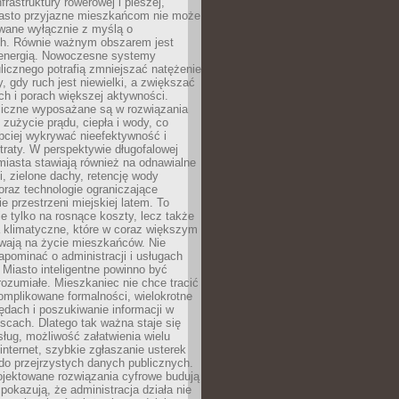
frastruktury rowerowej i pieszej,
asto przyjazne mieszkańcom nie może
owane wyłącznie z myślą o
. Równie ważnym obszarem jest
energią. Nowoczesne systemy
ulicznego potrafią zmniejszać natężenie
y, gdy ruch jest niewielki, a zwiększać
ch i porach większej aktywności.
liczne wyposażane są w rozwiązania
 zużycie prądu, ciepła i wody, co
bciej wykrywać nieefektywność i
traty. W perspektywie długofalowej
 miasta stawiają również na odnawialne
ii, zielone dachy, retencję wody
raz technologie ograniczające
e przestrzeni miejskiej latem. To
e tylko na rosnące koszty, lecz także
 klimatyczne, które w coraz większym
ywają na życie mieszkańców. Nie
pominać o administracji i usługach
 Miasto inteligentne powinno być
rozumiałe. Mieszkaniec nie chce tracić
omplikowane formalności, wielokrotne
ędach i poszukiwanie informacji w
scach. Dlatego tak ważna staje się
sług, możliwość załatwienia wielu
internet, szybkie zgłaszanie usterek
do przejrzystych danych publicznych.
ojektowane rozwiązania cyfrowe budują
 pokazują, że administracja działa nie