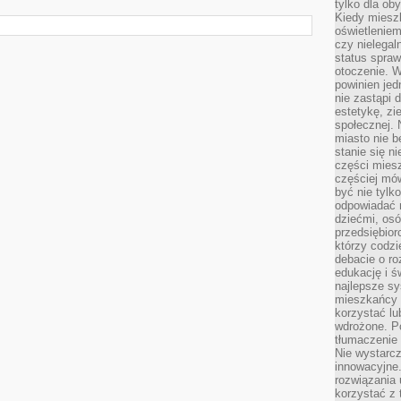
tylko dla ob
Kiedy miesz
oświetlenie
czy nielega
status spra
otoczenie. 
powinien jed
nie zastąpi 
estetykę, zi
społecznej. 
miasto nie b
stanie się n
części mies
częściej mów
być nie tylk
odpowiadać n
dziećmi, osó
przedsiębior
którzy codzi
debacie o ro
edukację i 
najlepsze sy
mieszkańcy n
korzystać lu
wdrożone. Po
tłumaczenie
Nie wystarcz
innowacyjne
rozwiązania 
korzystać z 