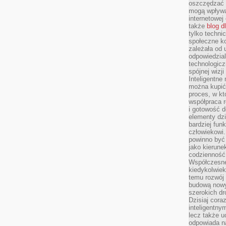
oszczędzać 
mogą wpływa
internetowej
także
blog d
tylko techni
społeczne k
zależała od 
odpowiedzia
technologicz
spójnej wizj
Inteligentne
można kupić
proces, w k
współpraca r
i gotowość d
elementy dzi
bardziej fun
człowiekowi.
powinno być
jako kierune
codzienność 
Współczesne 
kiedykolwiek
temu rozwój 
budową nowyc
szerokich dr
Dzisiaj cora
inteligentnym
lecz także u
odpowiada n