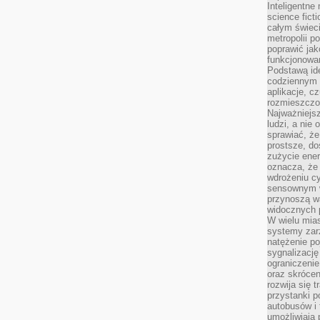
Inteligentne 
science fict
całym świeci
metropolii po
poprawić jak
funkcjonowan
Podstawą ide
codziennym 
aplikacje, c
rozmieszczon
Najważniejsz
ludzi, a nie
sprawiać, że
prostsze, do
zużycie ener
oznacza, że
wdrożeniu cy
sensownym w
przynoszą wa
widocznych p
W wielu mias
systemy zarz
natężenie po
sygnalizację
ograniczenie
oraz skrócen
rozwija się t
przystanki p
autobusów i 
umożliwiają 