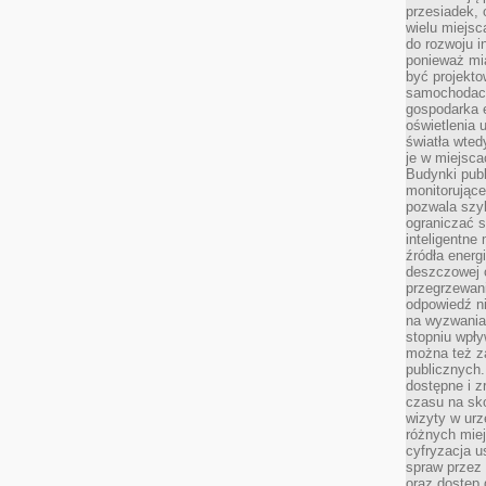
przesiadek, 
wielu miejsc
do rozwoju in
ponieważ mi
być projekt
samochodach
gospodarka 
oświetlenia 
światła wted
je w miejsca
Budynki pub
monitorujące
pozwala szy
ograniczać s
inteligentne
źródła energ
deszczowej o
przegrzewani
odpowiedź ni
na wyzwania
stopniu wpł
można też za
publicznych.
dostępne i z
czasu na sk
wizyty w urz
różnych miej
cyfryzacja u
spraw przez 
oraz dostęp 