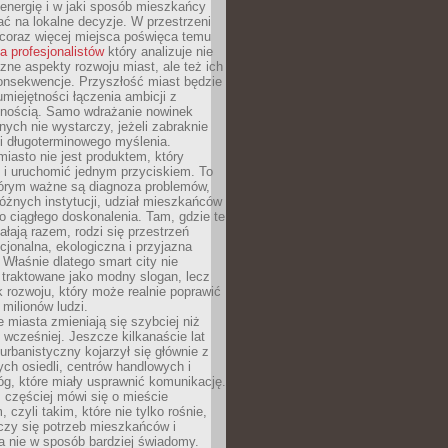
energię i w jaki sposób mieszkańcy
ć na lokalne decyzje. W przestrzeni
 coraz więcej miejsca poświęca temu
la profesjonalistów
który analizuje nie
czne aspekty rozwoju miast, ale też ich
onsekwencje. Przyszłość miast będzie
umiejętności łączenia ambicji z
lnością. Samo wdrażanie nowinek
nych nie wystarczy, jeżeli zabraknie
i i długoterminowego myślenia.
 miasto nie jest produktem, który
 i uruchomić jednym przyciskiem. To
tórym ważne są diagnoza problemów,
óżnych instytucji, udział mieszkańców
o ciągłego doskonalenia. Tam, gdzie te
ałają razem, rodzi się przestrzeń
kcjonalna, ekologiczna i przyjazna
 Właśnie dlatego smart city nie
 traktowane jako modny slogan, lecz
k rozwoju, który może realnie poprawić
milionów ludzi.
miasta zmieniają się szybciej niż
 wcześniej. Jeszcze kilkanaście lat
urbanistyczny kojarzył się głównie z
h osiedli, centrów handlowych i
óg, które miały usprawnić komunikację.
z częściej mówi się o mieście
, czyli takim, które nie tylko rośnie,
czy się potrzeb mieszkańców i
a nie w sposób bardziej świadomy.