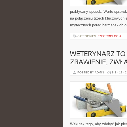
praktyczny sposób. Warto sprawdzi
na połączeniu trzech kluczowych 
użytecznych porad barmańskich ora
CATEGORIES:
ENDERMOLOGIA
WETERYNARZ TO
ZBAWIENIE, ZWŁ
POSTED BY ADMIN
SIE - 17 - 
Wskutek tego, aby zdobyć jak pie