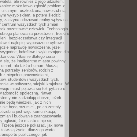
ywatela, ale również z jego udziałem.
kaniec może łatwo zgłosić problem z
m ulicznym, uszkodzoną nawierzchnią
lnym wysypiskiem, a potem śledzić
wy, zaczyna odczuwać realny wpływ na
W centrum wszystkich tych zmian
nak pozostawać człowiek. Technologia
dobrego planowania przestrzeni, troski o
eleni, bezpieczeństwa czy integracji
Nawet najlepiej wyposażone cyfrowo
ędzie naprawdę nowoczesne, jeżeli
iewygodne, hałaśliwe i wykluczające dla
zkańców. Właśnie dlatego coraz
i się, że inteligentne miasta powinny
o smart, ale także human. Muszą
a potrzeby seniorów, rodzin z
b z niepełnosprawnościami,
ców, studentów i wszystkich tych,
ennie współtworzą miejski krajobraz. W
zwoju miast pojawia się też pytanie o
świadomość społeczną. Nawet
stemy nie zadziałają dobrze, jeżeli
ie będą wiedzieli, jak z nich
b nie będą rozumieli, po co zostały
trzebna jest więc komunikacja,
 zmian i budowanie zaangażowania.
y ogłosić, że miasto staje się
. Trzeba jeszcze pokazać, jak nowe
ułatwiają życie, dlaczego warto
transportu publicznego, jak