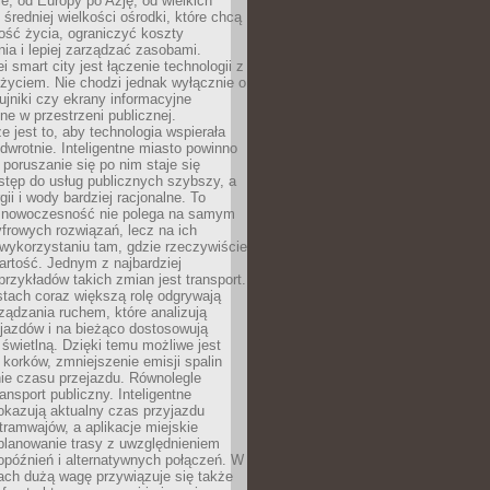
e, od Europy po Azję, od wielkich
 średniej wielkości ośrodki, które chcą
ość życia, ograniczyć koszty
ia i lepiej zarządzać zasobami.
i smart city jest łączenie technologii z
życiem. Nie chodzi jednak wyłącznie o
zujniki czy ekrany informacyjne
e w przestrzeni publicznej.
e jest to, aby technologia wspierała
 odwrotnie. Inteligentne miasto powinno
 poruszanie się po nim staje się
stęp do usług publicznych szybszy, a
gii i wody bardziej racjonalne. To
 nowoczesność nie polega na samym
frowych rozwiązań, lecz na ich
ykorzystaniu tam, gdzie rzeczywiście
rtość. Jednym z najbardziej
rzykładów takich zmian jest transport.
tach coraz większą rolę odgrywają
ądzania ruchem, które analizują
jazdów i na bieżąco dostosowują
 świetlną. Dzięki temu możliwe jest
 korków, zmniejszenie emisji spalin
ie czasu przejazdu. Równolegle
ransport publiczny. Inteligentne
okazują aktualny czas przyjazdu
tramwajów, a aplikacje miejskie
planowanie trasy z uwzględnieniem
opóźnień i alternatywnych połączeń. W
ach dużą wagę przywiązuje się także