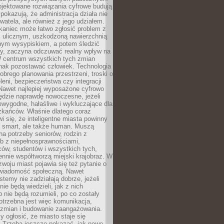
ojektowane rozwiązania cyfrowe budują
 pokazują, że administracja działa nie
ywatela, ale również z jego udziałem.
kaniec może łatwo zgłosić problem z
m ulicznym, uszkodzoną nawierzchnią
lnym wysypiskiem, a potem śledzić
wy, zaczyna odczuwać realny wpływ na
W centrum wszystkich tych zmian
nak pozostawać człowiek. Technologia
dobrego planowania przestrzeni, troski o
eleni, bezpieczeństwa czy integracji
Nawet najlepiej wyposażone cyfrowo
ędzie naprawdę nowoczesne, jeżeli
iewygodne, hałaśliwe i wykluczające dla
zkańców. Właśnie dlatego coraz
i się, że inteligentne miasta powinny
o smart, ale także human. Muszą
a potrzeby seniorów, rodzin z
b z niepełnosprawnościami,
ców, studentów i wszystkich tych,
ennie współtworzą miejski krajobraz. W
zwoju miast pojawia się też pytanie o
świadomość społeczną. Nawet
stemy nie zadziałają dobrze, jeżeli
ie będą wiedzieli, jak z nich
b nie będą rozumieli, po co zostały
trzebna jest więc komunikacja,
 zmian i budowanie zaangażowania.
y ogłosić, że miasto staje się
. Trzeba jeszcze pokazać, jak nowe