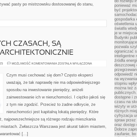
do rozwoju in
 używać pasty po mistrzowsku dostosowanej do stanu,
ponieważ mi
być projekt
samochodach
gospodarka 
oświetlenia 
światła wted
je w miejsca
Budynki pub
monitorujące
CH CZASACH, SĄ
pozwala szy
ograniczać s
ARCHITEKTONICZNIE
inteligentne
źródła energ
DOMY
025
MOŻLIWOŚĆ KOMENTOWANIA
ZOSTAŁA WYŁĄCZONA
deszczowej o
W
przegrzewani
OBECNYCH
CZASACH,
odpowiedź ni
Czym musi cechować się dom? Często eksperci
SĄ
na wyzwania
ZRÓŻNICOWANE
uważają, że tak naprawdę nie ma odpowiedniejszego
stopniu wpł
ARCHITEKTONICZNIE
można też za
sposobu na inwestowanie pieniędzy, aniżeli
publicznych.
zainwestowanie ich w nieruchomości. I ciężko jakoś się
dostępne i z
czasu na sk
z tym nie zgodzić. Przecież to żadne odkrycie, że
wizyty w urz
różnych miej
nieruchomości jest kapitalną lokatą pieniędzy. Które
cyfryzacja u
, najpowszechniejsze są różnego rodzaju mieszkania
spraw przez 
oraz dostęp 
 miastach. Zwłaszcza Warszawa jest akurat takim miastem,
Dobrze zapr
agwarantować […]
zaufanie, bo