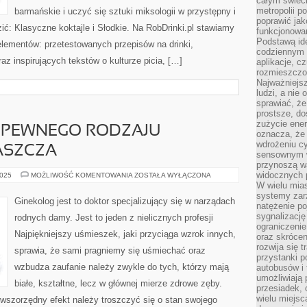
całym świeci
metropolii po
barmańskie i uczyć się sztuki miksologii w przystępny i
poprawić jak
ć: Klasyczne koktajle i Słodkie. Na RobDrinki.pl stawiamy
funkcjonowan
Podstawą ide
elementów: przetestowanych przepisów na drinki,
codziennym 
z inspirujących tekstów o kulturze picia, […]
aplikacje, c
rozmieszczon
Najważniejsz
ludzi, a nie
sprawiać, że
prostsze, do
zużycie ener
 PEWNEGO RODZAJU
oznacza, że
wdrożeniu cy
ASZCZA
sensownym w
przynoszą wa
widocznych p
WETERYNARZ
2025
MOŻLIWOŚĆ KOMENTOWANIA
ZOSTAŁA WYŁĄCZONA
TO
W wielu mias
PEWNEGO
systemy zarz
RODZAJU
Ginekolog jest to doktor specjalizujący się w narządach
ZBAWIENIE,
natężenie po
ZWŁASZCZA
sygnalizację
rodnych damy. Jest to jeden z nielicznych profesji
ograniczenie
Najpiękniejszy uśmieszek, jaki przyciąga wzrok innych,
oraz skrócen
rozwija się t
sprawia, że sami pragniemy się uśmiechać oraz
przystanki p
wzbudza zaufanie należy zwykle do tych, którzy mają
autobusów i 
umożliwiają 
białe, kształtne, lecz w głównej mierze zdrowe zęby.
przesiadek, 
wielu miejsc
rwszorzędny efekt należy troszczyć się o stan swojego