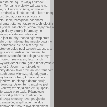
miasta nie są już wizją z filmów
ion. To realne projekty wdrażane na
e, od Europy po Azję, od wielkich
 średniej wielkości ośrodki, które chcą
ość życia, ograniczyć koszty
ia i lepiej zarządzać zasobami.
i smart city jest łączenie technologii z
życiem. Nie chodzi jednak wyłącznie o
zujniki czy ekrany informacyjne
e w przestrzeni publicznej.
e jest to, aby technologia wspierała
 odwrotnie. Inteligentne miasto powinno
 poruszanie się po nim staje się
stęp do usług publicznych szybszy, a
gii i wody bardziej racjonalne. To
 nowoczesność nie polega na samym
frowych rozwiązań, lecz na ich
ykorzystaniu tam, gdzie rzeczywiście
rtość. Jednym z najbardziej
rzykładów takich zmian jest transport.
tach coraz większą rolę odgrywają
ądzania ruchem, które analizują
jazdów i na bieżąco dostosowują
 świetlną. Dzięki temu możliwe jest
 korków, zmniejszenie emisji spalin
ie czasu przejazdu. Równolegle
ransport publiczny. Inteligentne
okazują aktualny czas przyjazdu
tramwajów, a aplikacje miejskie
planowanie trasy z uwzględnieniem