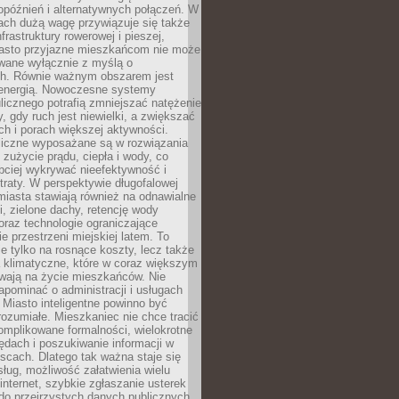
opóźnień i alternatywnych połączeń. W
ach dużą wagę przywiązuje się także
frastruktury rowerowej i pieszej,
asto przyjazne mieszkańcom nie może
owane wyłącznie z myślą o
. Równie ważnym obszarem jest
energią. Nowoczesne systemy
ulicznego potrafią zmniejszać natężenie
y, gdy ruch jest niewielki, a zwiększać
ch i porach większej aktywności.
liczne wyposażane są w rozwiązania
 zużycie prądu, ciepła i wody, co
bciej wykrywać nieefektywność i
traty. W perspektywie długofalowej
 miasta stawiają również na odnawialne
ii, zielone dachy, retencję wody
raz technologie ograniczające
e przestrzeni miejskiej latem. To
e tylko na rosnące koszty, lecz także
 klimatyczne, które w coraz większym
ywają na życie mieszkańców. Nie
pominać o administracji i usługach
 Miasto inteligentne powinno być
rozumiałe. Mieszkaniec nie chce tracić
omplikowane formalności, wielokrotne
ędach i poszukiwanie informacji w
scach. Dlatego tak ważna staje się
sług, możliwość załatwienia wielu
internet, szybkie zgłaszanie usterek
do przejrzystych danych publicznych.