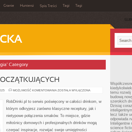
Granie
Huntersi
Tagi
Tagi
Spis Treści
SUB
ECKA
gia’ Category
POCZĄTKUJĄCYCH
Współczesne 
kiedykolwiek
PORADNIK
2025
MOŻLIWOŚĆ KOMENTOWANIA
ZOSTAŁA WYŁĄCZONA
temu rozwój 
DLA
budową nowyc
POCZĄTKUJĄCYCH
szerokich dr
RobDrinki.pl to serwis poświęcony w całości drinkom, w
Dzisiaj cora
którym odkryjesz zarówno klasyczne receptury, jak i
inteligentnym
lecz także u
nietypowe połączenia smaków. To miejsce, gdzie
odpowiada n
miłośnicy domowych i profesjonalnych drinków mogą
Inteligentne 
science fict
czerpać inspiracje, rozwijać swoje umiejętności