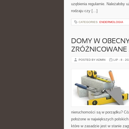
uzębienia regularnie. Należałoby
rodzaju czy […]
CATEGORIES:
ENDERMOLOGIA
DOMY W OBECNY
ZRÓŻNICOWANE 
POSTED BY ADMIN
LIP - 8 - 2
nieruchomości są w porządku? Cóż
położone w największych polskich
które w zasadzie jest w stanie z