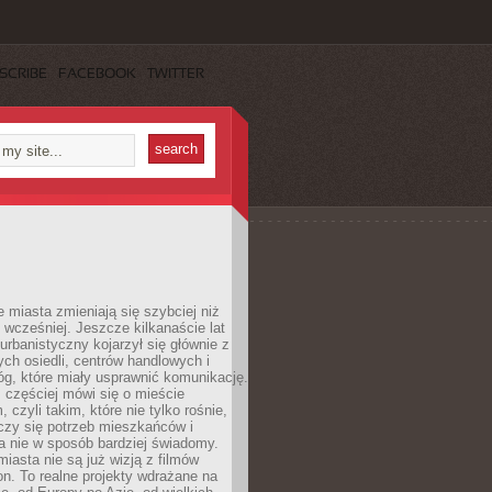
SCRIBE
FACEBOOK
TWITTER
miasta zmieniają się szybciej niż
 wcześniej. Jeszcze kilkanaście lat
urbanistyczny kojarzył się głównie z
h osiedli, centrów handlowych i
óg, które miały usprawnić komunikację.
z częściej mówi się o mieście
, czyli takim, które nie tylko rośnie,
czy się potrzeb mieszkańców i
a nie w sposób bardziej świadomy.
miasta nie są już wizją z filmów
ion. To realne projekty wdrażane na