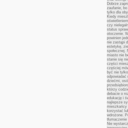
Dobrze zapr
zaufanie, bo
tylko dla ob
Kiedy miesz
oświetlenie
czy nielega
status spra
otoczenie. 
powinien jed
nie zastąpi 
estetykę, zi
społecznej. 
miasto nie b
stanie się n
części mies
częściej mów
być nie tylk
odpowiadać n
dziećmi, osó
przedsiębior
którzy codzi
debacie o ro
edukację i 
najlepsze sy
mieszkańcy n
korzystać lu
wdrożone. Po
tłumaczenie
Nie wystarcz
innowacyjne