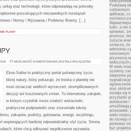
funkcjonowan
Podstawą ide
, usług oraz technologii, które odpowiadają na potrzeby
codziennym 
siębiorstw poszukujących niezawodnych rozwiązań
aplikacje, c
rozmieszczon
ństwo i Normy i Wyzwania i Problemy Branży. […]
Najważniejsz
ludzi, a nie
sprawiać, że
OWE PLANY
prostsze, do
zużycie ener
oznacza, że
wdrożeniu cy
UPY
sensownym w
przynoszą wa
ŚWIADOME
 2026
MOŻLIWOŚĆ KOMENTOWANIA
ZOSTAŁA WYŁĄCZONA
widocznych p
ZAKUPY
W wielu mias
systemy zarz
Ekos-Sułów to praktyczny portal poświęcony życiu
natężenie po
bliżej natury, który pokazuje, że troska o planetę nie
sygnalizację
ograniczenie
musi oznaczać wielkich wyrzeczeń, skomplikowanych
oraz skrócen
rozwija się t
decyzji ani kosztownych zmian. To internetowy zakątek,
przystanki p
w którym czytelnik może znaleźć wskazówki,
autobusów i 
umożliwiają 
praktyczne podpowiedzi oraz zrozumiałe teksty
przesiadek, 
omu, zakupów, podróży, gotowania, energii, recyklingu,
wielu miejsc
do rozwoju in
 wspierających bardziej odpowiedzialny styl życia. Strona
ponieważ mi
być projekt
osobach, które chcą odkrywać współczesne wyzwania