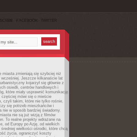
SCRIBE
FACEBOOK
TWITTER
miasta zmieniają się szybciej niż
 wcześniej. Jeszcze kilkanaście lat
urbanistyczny kojarzył się głównie z
h osiedli, centrów handlowych i
óg, które miały usprawnić komunikację.
z częściej mówi się o mieście
, czyli takim, które nie tylko rośnie,
czy się potrzeb mieszkańców i
a nie w sposób bardziej świadomy.
miasta nie są już wizją z filmów
ion. To realne projekty wdrażane na
e, od Europy po Azję, od wielkich
 średniej wielkości ośrodki, które chcą
ość życia, ograniczyć koszty