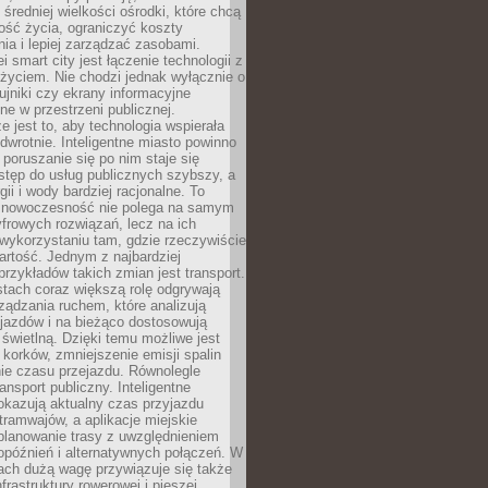
 średniej wielkości ośrodki, które chcą
ość życia, ograniczyć koszty
ia i lepiej zarządzać zasobami.
i smart city jest łączenie technologii z
życiem. Nie chodzi jednak wyłącznie o
zujniki czy ekrany informacyjne
e w przestrzeni publicznej.
e jest to, aby technologia wspierała
 odwrotnie. Inteligentne miasto powinno
 poruszanie się po nim staje się
stęp do usług publicznych szybszy, a
gii i wody bardziej racjonalne. To
 nowoczesność nie polega na samym
frowych rozwiązań, lecz na ich
ykorzystaniu tam, gdzie rzeczywiście
rtość. Jednym z najbardziej
rzykładów takich zmian jest transport.
tach coraz większą rolę odgrywają
ądzania ruchem, które analizują
jazdów i na bieżąco dostosowują
 świetlną. Dzięki temu możliwe jest
 korków, zmniejszenie emisji spalin
ie czasu przejazdu. Równolegle
ransport publiczny. Inteligentne
okazują aktualny czas przyjazdu
tramwajów, a aplikacje miejskie
planowanie trasy z uwzględnieniem
opóźnień i alternatywnych połączeń. W
ach dużą wagę przywiązuje się także
frastruktury rowerowej i pieszej,