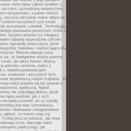
kaniec może łatwo zgłosić problem z
m ulicznym, uszkodzoną nawierzchnią
lnym wysypiskiem, a potem śledzić
wy, zaczyna odczuwać realny wpływ na
W centrum wszystkich tych zmian
nak pozostawać człowiek. Technologia
dobrego planowania przestrzeni, troski o
eleni, bezpieczeństwa czy integracji
Nawet najlepiej wyposażone cyfrowo
ędzie naprawdę nowoczesne, jeżeli
iewygodne, hałaśliwe i wykluczające dla
zkańców. Właśnie dlatego coraz
i się, że inteligentne miasta powinny
o smart, ale także human. Muszą
a potrzeby seniorów, rodzin z
b z niepełnosprawnościami,
ców, studentów i wszystkich tych,
ennie współtworzą miejski krajobraz. W
zwoju miast pojawia się też pytanie o
świadomość społeczną. Nawet
stemy nie zadziałają dobrze, jeżeli
ie będą wiedzieli, jak z nich
b nie będą rozumieli, po co zostały
trzebna jest więc komunikacja,
 zmian i budowanie zaangażowania.
y ogłosić, że miasto staje się
. Trzeba jeszcze pokazać, jak nowe
ułatwiają życie, dlaczego warto
transportu publicznego, jak