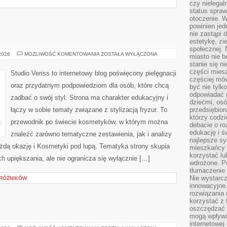
czy nielega
status spra
otoczenie. 
powinien jed
nie zastąpi 
estetykę, zi
społecznej. 
MAKIJAŻ
 2026
MOŻLIWOŚĆ KOMENTOWANIA
ZOSTAŁA WYŁĄCZONA
miasto nie b
GWIAZD
stanie się n
części mies
Studio Veriss to internetowy blog poświęcony pielęgnacji
częściej mów
oraz przydatnym podpowiedziom dla osób, które chcą
być nie tylk
odpowiadać n
zadbać o swój styl. Strona ma charakter edukacyjny i
dziećmi, osó
łączy w sobie tematy związane z stylizacją fryzur. To
przedsiębior
którzy codzi
przewodnik po świecie kosmetyków, w którym można
debacie o ro
edukację i 
znaleźć zarówno tematyczne zestawienia, jak i analizy
najlepsze sy
żdą okazję i Kosmetyki pod lupą. Tematyka strony skupia
mieszkańcy n
korzystać lu
h upiększania, ale nie ogranicza się wyłącznie […]
wdrożone. Po
tłumaczenie
Nie wystarcz
DRÓŻNIKÓW
innowacyjne
rozwiązania 
korzystać z 
oszczędzać 
mogą wpływa
internetowej