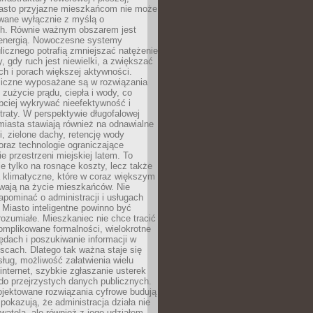
asto przyjazne mieszkańcom nie może
owane wyłącznie z myślą o
. Równie ważnym obszarem jest
energią. Nowoczesne systemy
ulicznego potrafią zmniejszać natężenie
y, gdy ruch jest niewielki, a zwiększać
ch i porach większej aktywności.
liczne wyposażane są w rozwiązania
 zużycie prądu, ciepła i wody, co
bciej wykrywać nieefektywność i
traty. W perspektywie długofalowej
 miasta stawiają również na odnawialne
ii, zielone dachy, retencję wody
raz technologie ograniczające
e przestrzeni miejskiej latem. To
e tylko na rosnące koszty, lecz także
 klimatyczne, które w coraz większym
ywają na życie mieszkańców. Nie
pominać o administracji i usługach
 Miasto inteligentne powinno być
rozumiałe. Mieszkaniec nie chce tracić
omplikowane formalności, wielokrotne
ędach i poszukiwanie informacji w
scach. Dlatego tak ważna staje się
sług, możliwość załatwienia wielu
internet, szybkie zgłaszanie usterek
do przejrzystych danych publicznych.
ojektowane rozwiązania cyfrowe budują
 pokazują, że administracja działa nie
ywatela, ale również z jego udziałem.