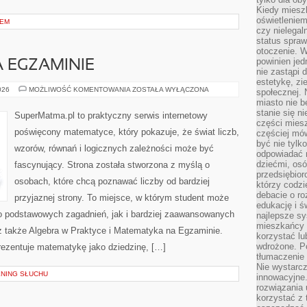
Kiedy miesz
oświetlenie
IEM
czy nielega
status spra
otoczenie. 
powinien jed
 EGZAMINIE
nie zastąpi 
estetykę, zi
MATEMATYKA
026
MOŻLIWOŚĆ KOMENTOWANIA
ZOSTAŁA WYŁĄCZONA
społecznej. 
NA
miasto nie b
EGZAMINIE
stanie się n
SuperMatma.pl to praktyczny serwis internetowy
części mies
poświęcony matematyce, który pokazuje, że świat liczb,
częściej mów
być nie tylk
wzorów, równań i logicznych zależności może być
odpowiadać n
dziećmi, osó
fascynujący. Strona została stworzona z myślą o
przedsiębior
osobach, które chcą poznawać liczby od bardziej
którzy codzi
debacie o ro
przyjaznej strony. To miejsce, w którym student może
edukację i 
o podstawowych zagadnień, jak i bardziej zaawansowanych
najlepsze sy
mieszkańcy n
także Algebra w Praktyce i Matematyka na Egzaminie.
korzystać lu
wdrożone. Po
rezentuje matematykę jako dziedzinę, […]
tłumaczenie
Nie wystarcz
ENING SŁUCHU
innowacyjne
rozwiązania 
korzystać z 