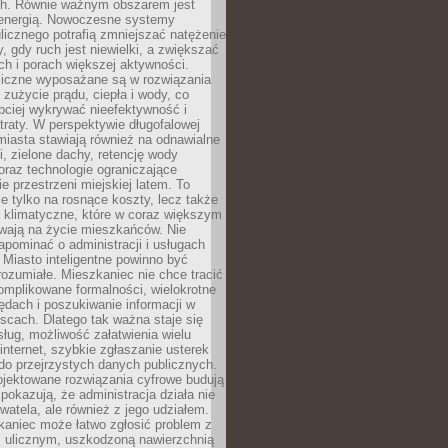
. Równie ważnym obszarem jest
energią. Nowoczesne systemy
ulicznego potrafią zmniejszać natężenie
y, gdy ruch jest niewielki, a zwiększać
ch i porach większej aktywności.
liczne wyposażane są w rozwiązania
 zużycie prądu, ciepła i wody, co
bciej wykrywać nieefektywność i
traty. W perspektywie długofalowej
 miasta stawiają również na odnawialne
ii, zielone dachy, retencję wody
raz technologie ograniczające
e przestrzeni miejskiej latem. To
e tylko na rosnące koszty, lecz także
 klimatyczne, które w coraz większym
ywają na życie mieszkańców. Nie
pominać o administracji i usługach
 Miasto inteligentne powinno być
rozumiałe. Mieszkaniec nie chce tracić
omplikowane formalności, wielokrotne
ędach i poszukiwanie informacji w
scach. Dlatego tak ważna staje się
sług, możliwość załatwienia wielu
internet, szybkie zgłaszanie usterek
do przejrzystych danych publicznych.
ojektowane rozwiązania cyfrowe budują
 pokazują, że administracja działa nie
ywatela, ale również z jego udziałem.
kaniec może łatwo zgłosić problem z
m ulicznym, uszkodzoną nawierzchnią