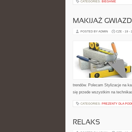
CATEGORIES:
BIEGANIE
MAKIJAŻ GWIAZD
POSTED BY ADMIN
CZE - 19 -
trendów. Polecam Stylizacje na ka
się przede wszystkim na technikac
CATEGORIES:
PREZENTY DLA PO
RELAKS