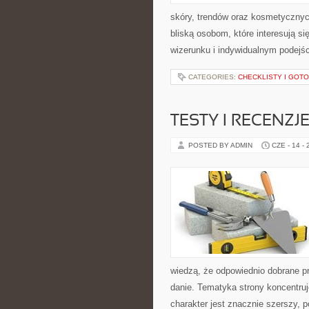
skóry, trendów oraz kosmetycznych
bliską osobom, które interesują s
wizerunku i indywidualnym podej
CATEGORIES:
CHECKLISTY I GOT
TESTY I RECENZJ
POSTED BY ADMIN
CZE - 14 -
wiedzą, że odpowiednio dobrane pr
danie. Tematyka strony koncentru
charakter jest znacznie szerszy, 