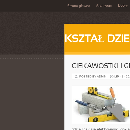
Archiwum
Dobry
Strona główna
KSZTAŁ DZI
CIEKAWOSTKI I 
POSTED BY ADMIN
LIP - 1 - 2
gdzie liczy się efektywność, dok