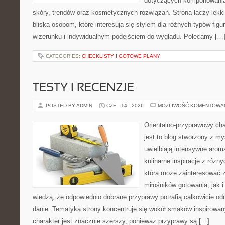
dotyczących komponowania 
skóry, trendów oraz kosmetycznych rozwiązań. Strona łączy lekki
bliską osobom, które interesują się stylem dla różnych typów f
wizerunku i indywidualnym podejściem do wyglądu. Polecamy […
CATEGORIES:
CHECKLISTY I GOTOWE PLANY
TESTY I RECENZJE
POSTED BY ADMIN
CZE - 14 - 2026
MOŻLIWOŚĆ KOMENTOWA
Orientalno-przyprawowy char
jest to blog stworzony z my
uwielbiają intensywne aroma
kulinarne inspiracje z różny
która może zainteresować 
miłośników gotowania, jak i
wiedzą, że odpowiednio dobrane przyprawy potrafią całkowicie od
danie. Tematyka strony koncentruje się wokół smaków inspirowa
charakter jest znacznie szerszy, ponieważ przyprawy są […]