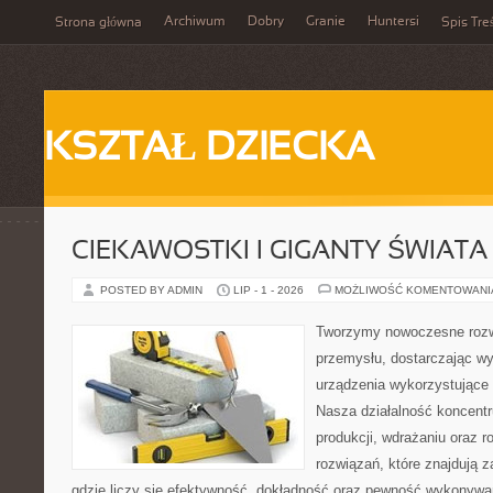
Archiwum
Dobry
Granie
Huntersi
Strona główna
Spis Tre
KSZTAŁ DZIECKA
CIEKAWOSTKI I GIGANTY ŚWIATA
POSTED BY ADMIN
LIP - 1 - 2026
MOŻLIWOŚĆ KOMENTOWAN
Tworzymy nowoczesne rozw
przemysłu, dostarczając wy
urządzenia wykorzystujące 
Nasza działalność koncentru
produkcji, wdrażaniu oraz
rozwiązań, które znajdują 
gdzie liczy się efektywność, dokładność oraz pewność wykonywa