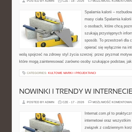
POSTED BY ADMIN
CZE - 18 - 2026
MOŻLIWOŚĆ KOMENTOWA
Spalarnia kalorii – rozbudo
masy ciała Spalarnia kalori
o osobach, które chcą pozna
szukają przystępnych infor
sposób. To przestrzeń dla c
opierać się wyłącznie na in
wolą spojrzeć na zdrowy styl życia szerzej: przez pryzmat motywa
które mogą zainteresować zarówno osoby szukające podstaw, jak 
CATEGORIES:
KULTOWE MARKI I PROJEKTANCI
NOWINKI I TRENDY W INTERNECI
POSTED BY ADMIN
CZE - 17 - 2026
MOŻLIWOŚĆ KOMENTOWA
Internat.com.pl to praktyc
internetowi oraz wszystkim
związek z codziennym korzy