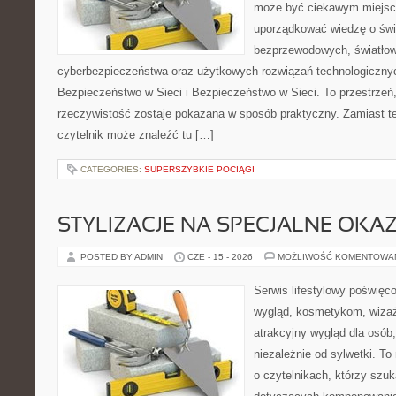
może być ciekawym miejsce
uporządkować wiedzę o świec
bezprzewodowych, światłow
cyberbezpieczeństwa oraz użytkowych rozwiązań technologicznyc
Bezpieczeństwo w Sieci i Bezpieczeństwo w Sieci. To przestrzeń
rzeczywistość zostaje pokazana w sposób praktyczny. Zamiast t
czytelnik może znaleźć tu […]
CATEGORIES:
SUPERSZYBKIE POCIĄGI
STYLIZACJE NA SPECJALNE OKAZ
POSTED BY ADMIN
CZE - 15 - 2026
MOŻLIWOŚĆ KOMENTOWA
Serwis lifestylowy poświęco
wygląd, kosmetykom, wiza
atrakcyjny wygląd dla osób
niezależnie od sylwetki. T
o czytelnikach, którzy szuk