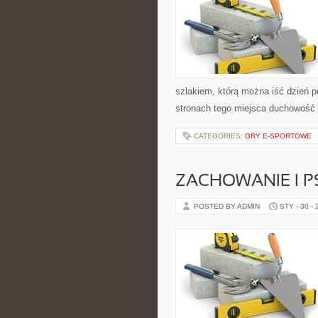
szlakiem, którą można iść dzień p
stronach tego miejsca duchowość
CATEGORIES:
GRY E-SPORTOWE
ZACHOWANIE I P
POSTED BY ADMIN
STY - 30 -