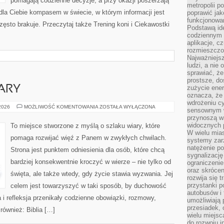
pomagają codzienne decyzje, a przy okazji poszerzają
metropolii po
dla Ciebie kompasem w świecie, w którym informacji jest
poprawić jak
funkcjonowan
sto brakuje. Przeczytaj także Trening koni i Ciekawostki
Podstawą ide
codziennym 
aplikacje, c
rozmieszczon
Najważniejsz
ludzi, a nie
sprawiać, że
prostsze, do
ARY
zużycie ener
oznacza, że
wdrożeniu cy
ŚWIADECTWA
 2026
MOŻLIWOŚĆ KOMENTOWANIA
ZOSTAŁA WYŁĄCZONA
sensownym w
WIARY
przynoszą wa
widocznych p
To miejsce stworzone z myślą o szlaku wiary, które
W wielu mias
pomaga rozwijać więź z Panem w zwykłych chwilach.
systemy zarz
natężenie po
Strona jest punktem odniesienia dla osób, które chcą
sygnalizację
bardziej konsekwentnie kroczyć w wierze – nie tylko od
ograniczenie
oraz skrócen
święta, ale także wtedy, gdy życie stawia wyzwania. Jej
rozwija się t
przystanki p
celem jest towarzyszyć w taki sposób, by duchowość
autobusów i 
 i refleksja przenikały codzienne obowiązki, rozmowy,
umożliwiają 
przesiadek, 
 również: Biblia […]
wielu miejsc
do rozwoju in