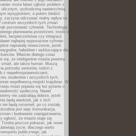
kaniec może łatwo zgłosić problem z
m ulicznym, uszkodzoną nawierzchnią
lnym wysypiskiem, a potem śledzić
wy, zaczyna odczuwać realny wpływ na
W centrum wszystkich tych zmian
nak pozostawać człowiek. Technologia
dobrego planowania przestrzeni, troski o
eleni, bezpieczeństwa czy integracji
Nawet najlepiej wyposażone cyfrowo
ędzie naprawdę nowoczesne, jeżeli
iewygodne, hałaśliwe i wykluczające dla
zkańców. Właśnie dlatego coraz
i się, że inteligentne miasta powinny
o smart, ale także human. Muszą
a potrzeby seniorów, rodzin z
b z niepełnosprawnościami,
ców, studentów i wszystkich tych,
ennie współtworzą miejski krajobraz. W
zwoju miast pojawia się też pytanie o
świadomość społeczną. Nawet
stemy nie zadziałają dobrze, jeżeli
ie będą wiedzieli, jak z nich
b nie będą rozumieli, po co zostały
trzebna jest więc komunikacja,
 zmian i budowanie zaangażowania.
y ogłosić, że miasto staje się
. Trzeba jeszcze pokazać, jak nowe
ułatwiają życie, dlaczego warto
transportu publicznego, jak