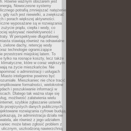
. Równie ważnym obszarem jest
energią. Nowoczesne systemy
ulicznego potrafią zmniejszać natężenie
y, gdy ruch jest niewielki, a zwiększać
ch i porach większej aktywności.
liczne wyposażane są w rozwiązania
 zużycie prądu, ciepła i wody, co
bciej wykrywać nieefektywność i
traty. W perspektywie długofalowej
 miasta stawiają również na odnawialne
ii, zielone dachy, retencję wody
raz technologie ograniczające
e przestrzeni miejskiej latem. To
e tylko na rosnące koszty, lecz także
 klimatyczne, które w coraz większym
ywają na życie mieszkańców. Nie
pominać o administracji i usługach
 Miasto inteligentne powinno być
rozumiałe. Mieszkaniec nie chce tracić
omplikowane formalności, wielokrotne
ędach i poszukiwanie informacji w
scach. Dlatego tak ważna staje się
sług, możliwość załatwienia wielu
internet, szybkie zgłaszanie usterek
do przejrzystych danych publicznych.
ojektowane rozwiązania cyfrowe budują
 pokazują, że administracja działa nie
ywatela, ale również z jego udziałem.
kaniec może łatwo zgłosić problem z
m ulicznym, uszkodzoną nawierzchnią