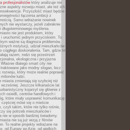
la profesjonalistów
który analizuje nie
czne aspekty rozwoju miast, ale też ich
onsekwencje. Przyszłość miast będzie
umiejętności łączenia ambicji z
lnością. Samo wdrażanie nowinek
nych nie wystarczy, jeżeli zabraknie
i i długoterminowego myślenia.
 miasto nie jest produktem, który
 i uruchomić jednym przyciskiem. To
tórym ważne są diagnoza problemów,
óżnych instytucji, udział mieszkańców
o ciągłego doskonalenia. Tam, gdzie te
ałają razem, rodzi się przestrzeń
kcjonalna, ekologiczna i przyjazna
 Właśnie dlatego smart city nie
 traktowane jako modny slogan, lecz
k rozwoju, który może realnie poprawić
milionów ludzi.
miasta zmieniają się szybciej niż
 wcześniej. Jeszcze kilkanaście lat
urbanistyczny kojarzył się głównie z
h osiedli, centrów handlowych i
óg, które miały usprawnić komunikację.
z częściej mówi się o mieście
, czyli takim, które nie tylko rośnie,
czy się potrzeb mieszkańców i
a nie w sposób bardziej świadomy.
miasta nie są już wizją z filmów
ion. To realne projekty wdrażane na
e, od Europy po Azję, od wielkich