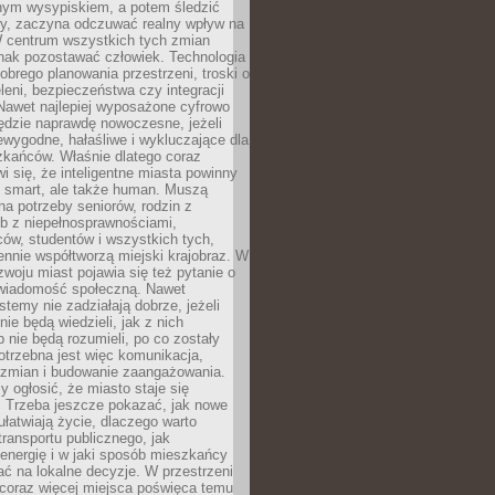
lnym wysypiskiem, a potem śledzić
wy, zaczyna odczuwać realny wpływ na
W centrum wszystkich tych zmian
nak pozostawać człowiek. Technologia
dobrego planowania przestrzeni, troski o
eleni, bezpieczeństwa czy integracji
Nawet najlepiej wyposażone cyfrowo
ędzie naprawdę nowoczesne, jeżeli
iewygodne, hałaśliwe i wykluczające dla
zkańców. Właśnie dlatego coraz
i się, że inteligentne miasta powinny
o smart, ale także human. Muszą
a potrzeby seniorów, rodzin z
b z niepełnosprawnościami,
ców, studentów i wszystkich tych,
ennie współtworzą miejski krajobraz. W
zwoju miast pojawia się też pytanie o
świadomość społeczną. Nawet
stemy nie zadziałają dobrze, jeżeli
ie będą wiedzieli, jak z nich
b nie będą rozumieli, po co zostały
trzebna jest więc komunikacja,
 zmian i budowanie zaangażowania.
y ogłosić, że miasto staje się
. Trzeba jeszcze pokazać, jak nowe
ułatwiają życie, dlaczego warto
transportu publicznego, jak
energię i w jaki sposób mieszkańcy
ć na lokalne decyzje. W przestrzeni
 coraz więcej miejsca poświęca temu