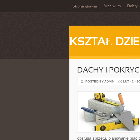
Archiwum
Dobry
Strona główna
KSZTAŁ DZI
DACHY I POKRY
POSTED BY ADMIN
LUT - 2 - 2
obsługa sprzętu, planowanie prac 