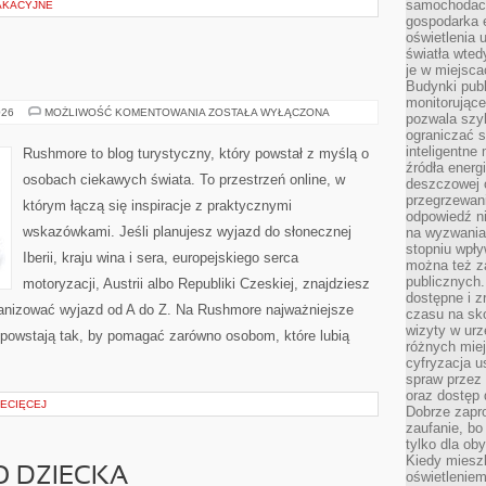
samochodach
AKACYJNE
gospodarka 
oświetlenia 
światła wted
je w miejsca
Budynki pub
monitorujące
POLSKA
026
MOŻLIWOŚĆ KOMENTOWANIA
ZOSTAŁA WYŁĄCZONA
pozwala szy
ograniczać s
inteligentne
Rushmore to blog turystyczny, który powstał z myślą o
źródła energ
osobach ciekawych świata. To przestrzeń online, w
deszczowej o
przegrzewani
którym łączą się inspiracje z praktycznymi
odpowiedź ni
wskazówkami. Jeśli planujesz wyjazd do słonecznej
na wyzwania
stopniu wpł
Iberii, kraju wina i sera, europejskiego serca
można też za
publicznych.
motoryzacji, Austrii albo Republiki Czeskiej, znajdziesz
dostępne i z
rganizować wyjazd od A do Z. Na Rushmore najważniejsze
czasu na sk
wizyty w urz
 powstają tak, by pomagać zarówno osobom, które lubią
różnych miej
cyfryzacja u
spraw przez 
oraz dostęp 
IECIĘCEJ
Dobrze zapr
zaufanie, bo
tylko dla ob
Kiedy miesz
O DZIECKA
oświetlenie