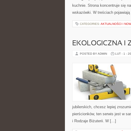
kuchnie. Strona koncentruje się n
wskazówki. W treściach pojawiają
CATEGORIES:
AKTUALNOŚCI I NO
EKOLOGICZNA I
POSTED BY ADMIN
LUT - 1 - 2
jubilerskich, chcesz lepiej zrozu
pierścionków, ten serwis jest w sa
i Rodzaje Biżuterii. W […]