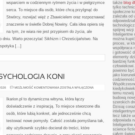
wsparciem w codziennym rytmem życia i w pielgrzymce
także
blog d
tylko techni
serca. To miejsce dla osób, które chcą przylgnąć do
społeczne k
zależała od 
Stwórcy, rozwijać więź z Zbawicielem oraz rozpoznawać
odpowiedzia
znaczenie w świetle Dobrej Nowiny. Cała idea opiera się
technologicz
spójnej wizj
na tym, że wiara nie jest przypisem do życia, ale
Inteligentne
o dniu. Warto przeczytać Sikhizm i Chrześcijaństwo. Na
można kupić
proces, w k
 spotyka […]
współpraca r
i gotowość d
elementy dzi
bardziej fun
człowiekowi.
powinno być
jako kierune
SYCHOLOGIA KONI
codzienność 
Współczesne 
ZACHOWANIE
 2026
MOŻLIWOŚĆ KOMENTOWANIA
ZOSTAŁA WYŁĄCZONA
kiedykolwiek
I
temu rozwój 
PSYCHOLOGIA
budową nowyc
KONI
Ikarion.pl to dynamiczna witryna, która łączy
szerokich dr
doświadczenie z inspiracją. To miejsce stworzone dla
Dzisiaj cora
inteligentnym
osób, które lubią konkret, ale jednocześnie chcą
lecz także u
odpowiada n
testować nowe pomysły. Całość została pomyślana tak,
Inteligentne 
aby użytkownik szybko docierał do treści, które
science fict
całym świeci