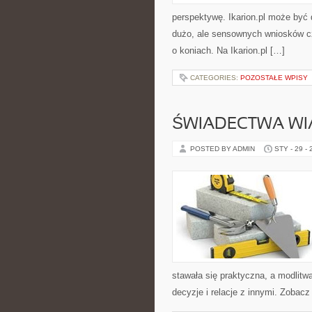
perspektywę. Ikarion.pl może być 
dużo, ale sensownych wniosków czę
o koniach. Na Ikarion.pl […]
CATEGORIES:
POZOSTAŁE WPISY
ŚWIADECTWA WI
POSTED BY ADMIN
STY - 29 -
stawała się praktyczna, a modlitwa
decyzje i relacje z innymi. Zobacz