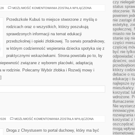
czy nielega
status spra
BEZPIECZEŃSTWO
026
MOŻLIWOŚĆ KOMENTOWANIA
ZOSTAŁA WYŁĄCZONA
otoczenie. 
DZIECKA
powinien jed
Przedszkole Kubuś to miejsce stworzone z myślą o
nie zastąpi 
estetykę, zi
rodzicach oraz o wszystkich, którzy poszukują
społecznej. 
miasto nie b
sprawdzonych informacji na temat edukacji
stanie się n
przedszkolnej i opieki żłobkowej. To serwis poradnikowy,
części mies
częściej mów
w którym codzienność wspierania dziecka spotyka się z
być nie tylk
praktycznymi wskazówkami. Strona powstała po to, by
odpowiadać n
dziećmi, osó
niepewność związane z wyborem placówki, adaptacją
przedsiębior
którzy codzi
ia w rodzinie. Polecamy Wybór żłobka i Rozwój mowy i
debacie o ro
]
edukację i 
najlepsze sy
mieszkańcy n
korzystać lu
wdrożone. Po
tłumaczenie
Nie wystarcz
innowacyjne
rozwiązania 
RELIGIA
 2026
MOŻLIWOŚĆ KOMENTOWANIA
ZOSTAŁA WYŁĄCZONA
korzystać z 
oszczędzać 
mogą wpływa
Droga z Chrystusem to portal duchowy, który ma być
internetowej