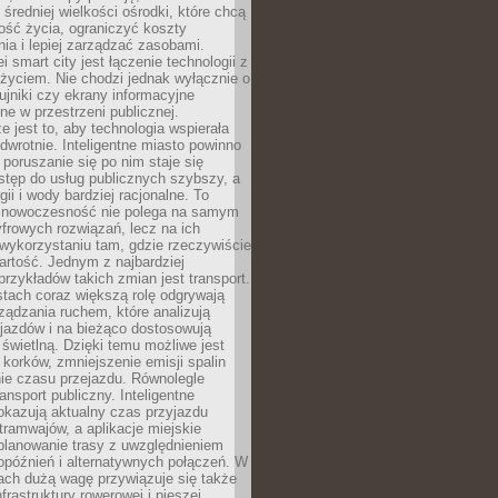
 średniej wielkości ośrodki, które chcą
ość życia, ograniczyć koszty
ia i lepiej zarządzać zasobami.
i smart city jest łączenie technologii z
życiem. Nie chodzi jednak wyłącznie o
zujniki czy ekrany informacyjne
e w przestrzeni publicznej.
e jest to, aby technologia wspierała
 odwrotnie. Inteligentne miasto powinno
 poruszanie się po nim staje się
stęp do usług publicznych szybszy, a
gii i wody bardziej racjonalne. To
 nowoczesność nie polega na samym
frowych rozwiązań, lecz na ich
ykorzystaniu tam, gdzie rzeczywiście
rtość. Jednym z najbardziej
rzykładów takich zmian jest transport.
tach coraz większą rolę odgrywają
ądzania ruchem, które analizują
jazdów i na bieżąco dostosowują
 świetlną. Dzięki temu możliwe jest
 korków, zmniejszenie emisji spalin
ie czasu przejazdu. Równolegle
ransport publiczny. Inteligentne
okazują aktualny czas przyjazdu
tramwajów, a aplikacje miejskie
planowanie trasy z uwzględnieniem
opóźnień i alternatywnych połączeń. W
ach dużą wagę przywiązuje się także
frastruktury rowerowej i pieszej,