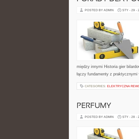
POSTED BY ADMIN
STY - 29 -
między innymi Historia gier bilard
łączy fundamenty z praktycznymi 
CATEGORIES:
ELEKTRYCZNA REW
PERFUMY
POSTED BY ADMIN
STY - 28 -