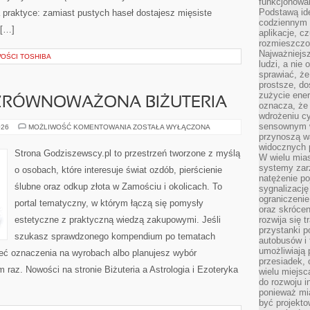
funkcjonowan
Podstawą ide
a praktyce: zamiast pustych haseł dostajesz mięsiste
codziennym 
 […]
aplikacje, c
rozmieszczon
Najważniejsz
WOŚCI TOSHIBA
ludzi, a nie
sprawiać, że
prostsze, do
zużycie ener
 ZRÓWNOWAŻONA BIŻUTERIA
oznacza, że
wdrożeniu cy
sensownym w
EKOLOGICZNA
026
MOŻLIWOŚĆ KOMENTOWANIA
ZOSTAŁA WYŁĄCZONA
I
przynoszą wa
ZRÓWNOWAŻONA
widocznych p
BIŻUTERIA
Strona Godziszewscy.pl to przestrzeń tworzone z myślą
W wielu mias
systemy zarz
o osobach, które interesuje świat ozdób, pierścienie
natężenie po
ślubne oraz odkup złota w Zamościu i okolicach. To
sygnalizację
ograniczenie
portal tematyczny, w którym łączą się pomysły
oraz skrócen
estetyczne z praktyczną wiedzą zakupowymi. Jeśli
rozwija się t
przystanki p
szukasz sprawdzonego kompendium po tematach
autobusów i 
umożliwiają 
mieć oznaczenia na wyrobach albo planujesz wybór
przesiadek, 
m raz. Nowości na stronie Biżuteria a Astrologia i Ezoteryka
wielu miejsc
do rozwoju in
ponieważ mi
być projekt