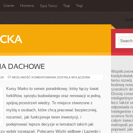
Granie
Huntersi
Tagi
Tagi
Spis Treści
SUB
ECKA
CIA DACHOWE
Współczesne 
kiedykolwiek
DACHY
026
MOŻLIWOŚĆ KOMENTOWANIA
ZOSTAŁA WYŁĄCZONA
temu rozwój 
I
POKRYCIA
budową nowyc
DACHOWE
Kursy Marko to serwis poradnikowy, który łączy świat
szerokich dr
Dzisiaj cora
forkliftów, sprzętu budowlanego oraz renowacji w jedną,
inteligentnym
lecz także u
spójną przestrzeń wiedzy. To miejsce stworzone z
odpowiada n
myślą o osobach, które chcą pracować bezpieczniej,
Inteligentne 
science fict
rozumieć, jak funkcjonuje teren inwestycji, i
całym świeci
podejmować lepsze decyzje w tematach takich jak
metropolii po
poprawić jak
czy wybór rozwiązań. Polecamy Wózki widłowe i Łazienki i