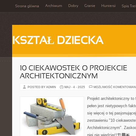
Archiwum
Dobry
Granie
Huntersi
Strona główna
Spis Tre
KSZTAŁ DZIECKA
10 CIEKAWOSTEK O PROJEKCIE
ARCHITEKTONICZNYM
POSTED BY ADMIN
MAJ - 4 - 2025
MOŻLIWOŚĆ KOMENTOWAN
Projekt architektoniczny to
pełen jest nietypowych fak
się więcej o tej pasjonując
zestawieniu "10 ciekawoste
Architektonicznym". Zaskoc
niej nie wiedzieć!🏗️🏢🌆