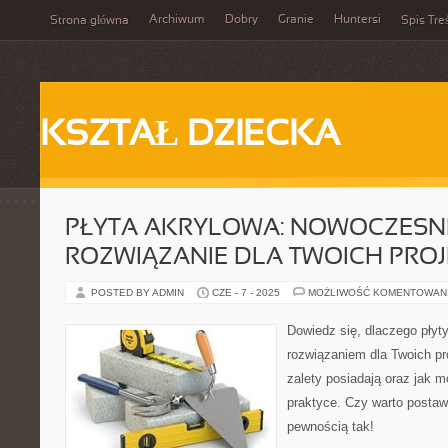
Archiwum
Dobry
Granie
Huntersi
Strona główna
Spis Tre
KSZTAŁ DZIECKA
PŁYTA AKRYLOWA: NOWOCZESN
ROZWIĄZANIE DLA TWOICH PRO
POSTED BY ADMIN
CZE - 7 - 2025
MOŻLIWOŚĆ KOMENTOWAN
Dowiedz się, dlaczego płyt
rozwiązaniem dla Twoich pr
zalety posiadają oraz jak 
praktyce. Czy warto posta
pewnością tak!