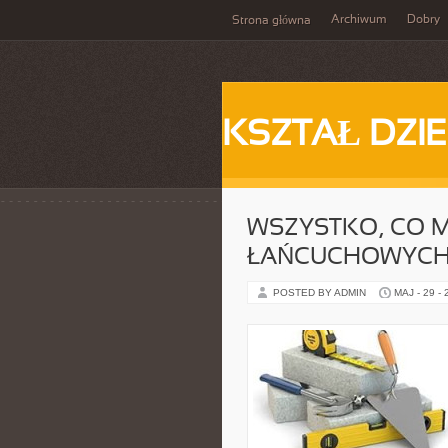
Archiwum
Dobry
Strona główna
KSZTAŁ DZI
WSZYSTKO, CO M
ŁAŃCUCHOWYC
POSTED BY ADMIN
MAJ - 29 -