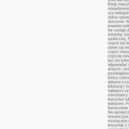
Kiedy miesz
oświetlenie
czy nielega
status spra
otoczenie. 
powinien jed
nie zastąpi 
estetykę, zi
społecznej. 
miasto nie b
stanie się n
części mies
częściej mów
być nie tylk
odpowiadać n
dziećmi, osó
przedsiębior
którzy codzi
debacie o ro
edukację i 
najlepsze sy
mieszkańcy n
korzystać lu
wdrożone. Po
tłumaczenie
Nie wystarcz
innowacyjne
rozwiązania 
korzystać z 