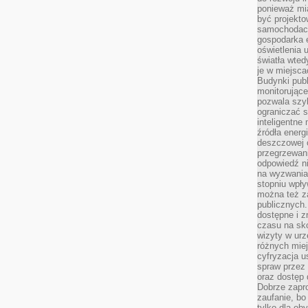
ponieważ mi
być projekt
samochodach
gospodarka 
oświetlenia 
światła wted
je w miejsca
Budynki pub
monitorujące
pozwala szy
ograniczać s
inteligentne
źródła energ
deszczowej o
przegrzewani
odpowiedź ni
na wyzwania
stopniu wpł
można też za
publicznych.
dostępne i z
czasu na sk
wizyty w urz
różnych miej
cyfryzacja u
spraw przez 
oraz dostęp 
Dobrze zapr
zaufanie, bo
tylko dla ob