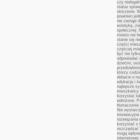
czy nielega
status spra
otoczenie. 
powinien jed
nie zastąpi 
estetykę, zi
społecznej. 
miasto nie b
stanie się n
części mies
częściej mów
być nie tylk
odpowiadać n
dziećmi, osó
przedsiębior
którzy codzi
debacie o ro
edukację i 
najlepsze sy
mieszkańcy n
korzystać lu
wdrożone. Po
tłumaczenie
Nie wystarcz
innowacyjne
rozwiązania 
korzystać z 
oszczędzać 
mogą wpływa
internetowej