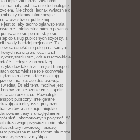
ia i lepiej zarządzać zasobami.
i smart city jest łączenie technologii z
życiem. Nie chodzi jednak wyłącznie o
zujniki czy ekrany informacyjne
e w przestrzeni publicznej.
e jest to, aby technologia wspierała
 odwrotnie. Inteligentne miasto powinno
 poruszanie się po nim staje się
stęp do usług publicznych szybszy, a
gii i wody bardziej racjonalne. To
 nowoczesność nie polega na samym
frowych rozwiązań, lecz na ich
ykorzystaniu tam, gdzie rzeczywiście
rtość. Jednym z najbardziej
rzykładów takich zmian jest transport.
tach coraz większą rolę odgrywają
ądzania ruchem, które analizują
jazdów i na bieżąco dostosowują
 świetlną. Dzięki temu możliwe jest
 korków, zmniejszenie emisji spalin
ie czasu przejazdu. Równolegle
ransport publiczny. Inteligentne
okazują aktualny czas przyjazdu
tramwajów, a aplikacje miejskie
planowanie trasy z uwzględnieniem
opóźnień i alternatywnych połączeń. W
ach dużą wagę przywiązuje się także
frastruktury rowerowej i pieszej,
asto przyjazne mieszkańcom nie może
owane wyłącznie z myślą o