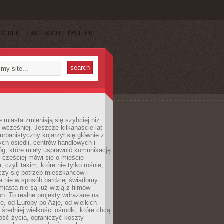
SCRIBE
FACEBOOK
TWITTER
miasta zmieniają się szybciej niż
 wcześniej. Jeszcze kilkanaście lat
urbanistyczny kojarzył się głównie z
h osiedli, centrów handlowych i
óg, które miały usprawnić komunikację.
z częściej mówi się o mieście
, czyli takim, które nie tylko rośnie,
czy się potrzeb mieszkańców i
a nie w sposób bardziej świadomy.
miasta nie są już wizją z filmów
ion. To realne projekty wdrażane na
e, od Europy po Azję, od wielkich
 średniej wielkości ośrodki, które chcą
ość życia, ograniczyć koszty