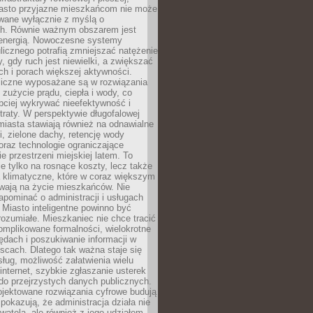
asto przyjazne mieszkańcom nie może
owane wyłącznie z myślą o
. Równie ważnym obszarem jest
energią. Nowoczesne systemy
ulicznego potrafią zmniejszać natężenie
y, gdy ruch jest niewielki, a zwiększać
ch i porach większej aktywności.
liczne wyposażane są w rozwiązania
 zużycie prądu, ciepła i wody, co
bciej wykrywać nieefektywność i
traty. W perspektywie długofalowej
 miasta stawiają również na odnawialne
ii, zielone dachy, retencję wody
raz technologie ograniczające
e przestrzeni miejskiej latem. To
e tylko na rosnące koszty, lecz także
 klimatyczne, które w coraz większym
ywają na życie mieszkańców. Nie
pominać o administracji i usługach
 Miasto inteligentne powinno być
rozumiałe. Mieszkaniec nie chce tracić
omplikowane formalności, wielokrotne
ędach i poszukiwanie informacji w
scach. Dlatego tak ważna staje się
sług, możliwość załatwienia wielu
internet, szybkie zgłaszanie usterek
do przejrzystych danych publicznych.
ojektowane rozwiązania cyfrowe budują
 pokazują, że administracja działa nie
ywatela, ale również z jego udziałem.