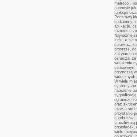
metropolii po
poprawić jak
funkcjonowan
Podstawą ide
codziennym 
aplikacje, c
rozmieszczon
Najważniejsz
ludzi, a nie
sprawiać, że
prostsze, do
zużycie ener
oznacza, że
wdrożeniu cy
sensownym w
przynoszą wa
widocznych p
W wielu mias
systemy zarz
natężenie po
sygnalizację
ograniczenie
oraz skrócen
rozwija się t
przystanki p
autobusów i 
umożliwiają 
przesiadek, 
wielu miejsc
do rozwoju in