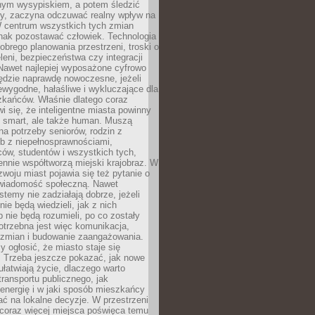
lnym wysypiskiem, a potem śledzić
wy, zaczyna odczuwać realny wpływ na
W centrum wszystkich tych zmian
nak pozostawać człowiek. Technologia
dobrego planowania przestrzeni, troski o
eleni, bezpieczeństwa czy integracji
Nawet najlepiej wyposażone cyfrowo
ędzie naprawdę nowoczesne, jeżeli
iewygodne, hałaśliwe i wykluczające dla
zkańców. Właśnie dlatego coraz
i się, że inteligentne miasta powinny
o smart, ale także human. Muszą
a potrzeby seniorów, rodzin z
b z niepełnosprawnościami,
ców, studentów i wszystkich tych,
ennie współtworzą miejski krajobraz. W
zwoju miast pojawia się też pytanie o
świadomość społeczną. Nawet
stemy nie zadziałają dobrze, jeżeli
ie będą wiedzieli, jak z nich
b nie będą rozumieli, po co zostały
trzebna jest więc komunikacja,
 zmian i budowanie zaangażowania.
y ogłosić, że miasto staje się
. Trzeba jeszcze pokazać, jak nowe
ułatwiają życie, dlaczego warto
transportu publicznego, jak
energię i w jaki sposób mieszkańcy
ć na lokalne decyzje. W przestrzeni
 coraz więcej miejsca poświęca temu