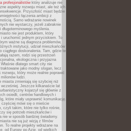
la profesjonalistów
który analizuje nie
czne aspekty rozwoju miast, ale też ich
onsekwencje. Przyszłość miast będzie
umiejętności łączenia ambicji z
lnością. Samo wdrażanie nowinek
nych nie wystarczy, jeżeli zabraknie
i i długoterminowego myślenia.
 miasto nie jest produktem, który
 i uruchomić jednym przyciskiem. To
tórym ważne są diagnoza problemów,
óżnych instytucji, udział mieszkańców
o ciągłego doskonalenia. Tam, gdzie te
ałają razem, rodzi się przestrzeń
kcjonalna, ekologiczna i przyjazna
 Właśnie dlatego smart city nie
 traktowane jako modny slogan, lecz
k rozwoju, który może realnie poprawić
milionów ludzi.
miasta zmieniają się szybciej niż
 wcześniej. Jeszcze kilkanaście lat
urbanistyczny kojarzył się głównie z
h osiedli, centrów handlowych i
óg, które miały usprawnić komunikację.
z częściej mówi się o mieście
, czyli takim, które nie tylko rośnie,
czy się potrzeb mieszkańców i
a nie w sposób bardziej świadomy.
miasta nie są już wizją z filmów
ion. To realne projekty wdrażane na
e, od Europy po Azję, od wielkich