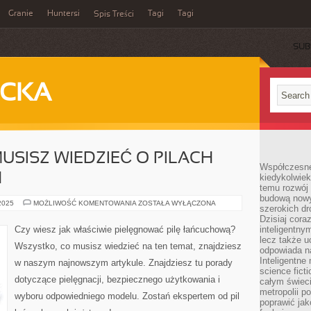
Granie
Huntersi
Tagi
Tagi
Spis Treści
SUB
ECKA
USISZ WIEDZIEĆ O PILACH
Współczesne 
H
kiedykolwiek
temu rozwój 
budową nowyc
WSZYSTKO,
 2025
MOŻLIWOŚĆ KOMENTOWANIA
ZOSTAŁA WYŁĄCZONA
szerokich dr
CO
MUSISZ
Dzisiaj cora
WIEDZIEĆ
Czy wiesz jak właściwie pielęgnować pilę łańcuchową?
inteligentnym
O
lecz także u
PILACH
Wszystko, co musisz wiedzieć na ten temat, znajdziesz
ŁAŃCUCHOWYCH
odpowiada n
Inteligentne 
w naszym najnowszym artykule. Znajdziesz tu porady
science fict
dotyczące pielęgnacji, bezpiecznego użytkowania i
całym świeci
metropolii po
wyboru odpowiedniego modelu. Zostań ekspertem od pil
poprawić jak