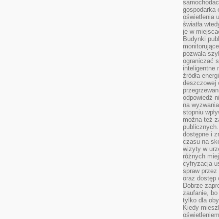
samochodach
gospodarka 
oświetlenia 
światła wted
je w miejsca
Budynki pub
monitorujące
pozwala szy
ograniczać s
inteligentne
źródła energ
deszczowej o
przegrzewani
odpowiedź ni
na wyzwania
stopniu wpł
można też za
publicznych.
dostępne i z
czasu na sk
wizyty w urz
różnych miej
cyfryzacja u
spraw przez 
oraz dostęp 
Dobrze zapr
zaufanie, bo
tylko dla ob
Kiedy miesz
oświetlenie