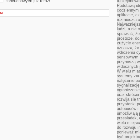
łańcuchowych już teraz!
funkcjonowan
Podstawą ide
codziennym 
BNE
aplikacje, c
rozmieszczon
Najważniejsz
ludzi, a nie
sprawiać, że
prostsze, do
zużycie ener
oznacza, że
wdrożeniu cy
sensownym w
przynoszą wa
widocznych p
W wielu mias
systemy zarz
natężenie po
sygnalizację
ograniczenie
oraz skrócen
rozwija się t
przystanki p
autobusów i 
umożliwiają 
przesiadek, 
wielu miejsc
do rozwoju in
ponieważ mi
być projekt