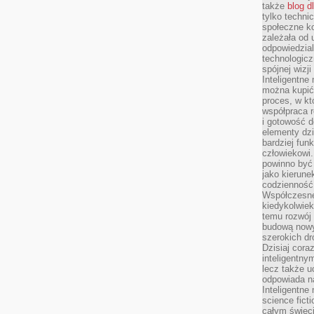
także
blog d
tylko techni
społeczne k
zależała od 
odpowiedzia
technologicz
spójnej wizj
Inteligentne
można kupić
proces, w k
współpraca r
i gotowość d
elementy dzi
bardziej fun
człowiekowi.
powinno być
jako kierune
codzienność 
Współczesne 
kiedykolwiek
temu rozwój 
budową nowyc
szerokich dr
Dzisiaj cora
inteligentnym
lecz także u
odpowiada n
Inteligentne 
science fict
całym świeci