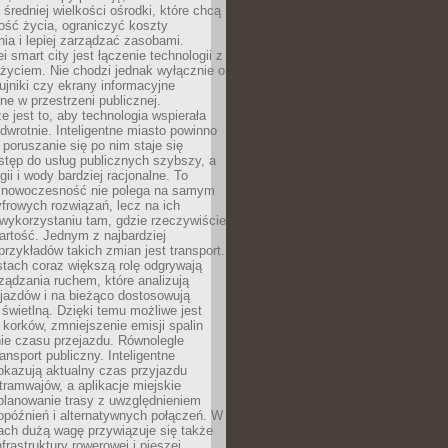
 średniej wielkości ośrodki, które chcą
ość życia, ograniczyć koszty
ia i lepiej zarządzać zasobami.
i smart city jest łączenie technologii z
życiem. Nie chodzi jednak wyłącznie o
zujniki czy ekrany informacyjne
e w przestrzeni publicznej.
e jest to, aby technologia wspierała
 odwrotnie. Inteligentne miasto powinno
 poruszanie się po nim staje się
stęp do usług publicznych szybszy, a
gii i wody bardziej racjonalne. To
 nowoczesność nie polega na samym
frowych rozwiązań, lecz na ich
ykorzystaniu tam, gdzie rzeczywiście
rtość. Jednym z najbardziej
rzykładów takich zmian jest transport.
tach coraz większą rolę odgrywają
ądzania ruchem, które analizują
jazdów i na bieżąco dostosowują
 świetlną. Dzięki temu możliwe jest
 korków, zmniejszenie emisji spalin
ie czasu przejazdu. Równolegle
ransport publiczny. Inteligentne
okazują aktualny czas przyjazdu
tramwajów, a aplikacje miejskie
planowanie trasy z uwzględnieniem
opóźnień i alternatywnych połączeń. W
ach dużą wagę przywiązuje się także
frastruktury rowerowej i pieszej,