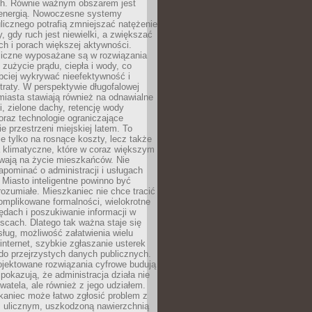
. Równie ważnym obszarem jest
energią. Nowoczesne systemy
ulicznego potrafią zmniejszać natężenie
y, gdy ruch jest niewielki, a zwiększać
ch i porach większej aktywności.
liczne wyposażane są w rozwiązania
 zużycie prądu, ciepła i wody, co
bciej wykrywać nieefektywność i
traty. W perspektywie długofalowej
 miasta stawiają również na odnawialne
ii, zielone dachy, retencję wody
raz technologie ograniczające
e przestrzeni miejskiej latem. To
e tylko na rosnące koszty, lecz także
 klimatyczne, które w coraz większym
ywają na życie mieszkańców. Nie
pominać o administracji i usługach
 Miasto inteligentne powinno być
rozumiałe. Mieszkaniec nie chce tracić
omplikowane formalności, wielokrotne
ędach i poszukiwanie informacji w
scach. Dlatego tak ważna staje się
sług, możliwość załatwienia wielu
internet, szybkie zgłaszanie usterek
do przejrzystych danych publicznych.
ojektowane rozwiązania cyfrowe budują
 pokazują, że administracja działa nie
ywatela, ale również z jego udziałem.
kaniec może łatwo zgłosić problem z
m ulicznym, uszkodzoną nawierzchnią