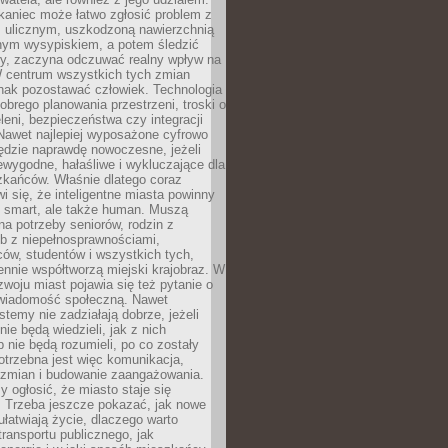
kaniec może łatwo zgłosić problem z
m ulicznym, uszkodzoną nawierzchnią
lnym wysypiskiem, a potem śledzić
wy, zaczyna odczuwać realny wpływ na
W centrum wszystkich tych zmian
nak pozostawać człowiek. Technologia
dobrego planowania przestrzeni, troski o
eleni, bezpieczeństwa czy integracji
Nawet najlepiej wyposażone cyfrowo
ędzie naprawdę nowoczesne, jeżeli
iewygodne, hałaśliwe i wykluczające dla
zkańców. Właśnie dlatego coraz
i się, że inteligentne miasta powinny
o smart, ale także human. Muszą
a potrzeby seniorów, rodzin z
b z niepełnosprawnościami,
ców, studentów i wszystkich tych,
ennie współtworzą miejski krajobraz. W
zwoju miast pojawia się też pytanie o
świadomość społeczną. Nawet
stemy nie zadziałają dobrze, jeżeli
ie będą wiedzieli, jak z nich
b nie będą rozumieli, po co zostały
trzebna jest więc komunikacja,
 zmian i budowanie zaangażowania.
y ogłosić, że miasto staje się
. Trzeba jeszcze pokazać, jak nowe
ułatwiają życie, dlaczego warto
transportu publicznego, jak