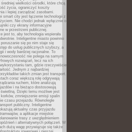
 średniej wielkości ośrodki, które chcą
ość życia, ograniczyć koszty
ia i lepiej zarządzać zasobami.
i smart city jest łączenie technologii z
życiem. Nie chodzi jednak wyłącznie o
zujniki czy ekrany informacyjne
e w przestrzeni publicznej.
e jest to, aby technologia wspierała
 odwrotnie. Inteligentne miasto powinno
 poruszanie się po nim staje się
stęp do usług publicznych szybszy, a
gii i wody bardziej racjonalne. To
 nowoczesność nie polega na samym
frowych rozwiązań, lecz na ich
ykorzystaniu tam, gdzie rzeczywiście
rtość. Jednym z najbardziej
rzykładów takich zmian jest transport.
tach coraz większą rolę odgrywają
ądzania ruchem, które analizują
jazdów i na bieżąco dostosowują
 świetlną. Dzięki temu możliwe jest
 korków, zmniejszenie emisji spalin
ie czasu przejazdu. Równolegle
ransport publiczny. Inteligentne
okazują aktualny czas przyjazdu
tramwajów, a aplikacje miejskie
planowanie trasy z uwzględnieniem
opóźnień i alternatywnych połączeń. W
ach dużą wagę przywiązuje się także
frastruktury rowerowej i pieszej,