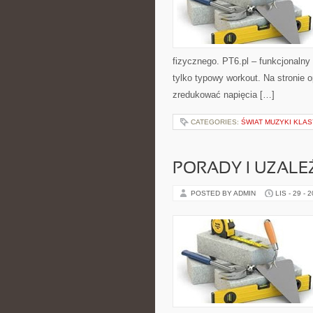
fizycznego. PT6.pl – funkcjonalny 
tylko typowy workout. Na stronie 
zredukować napięcia […]
CATEGORIES:
ŚWIAT MUZYKI KLA
PORADY I UZALE
POSTED BY ADMIN
LIS - 29 - 