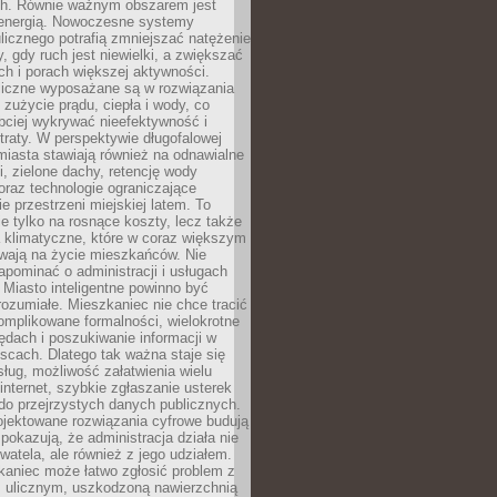
. Równie ważnym obszarem jest
energią. Nowoczesne systemy
ulicznego potrafią zmniejszać natężenie
y, gdy ruch jest niewielki, a zwiększać
ch i porach większej aktywności.
liczne wyposażane są w rozwiązania
 zużycie prądu, ciepła i wody, co
bciej wykrywać nieefektywność i
traty. W perspektywie długofalowej
 miasta stawiają również na odnawialne
ii, zielone dachy, retencję wody
raz technologie ograniczające
e przestrzeni miejskiej latem. To
e tylko na rosnące koszty, lecz także
 klimatyczne, które w coraz większym
ywają na życie mieszkańców. Nie
pominać o administracji i usługach
 Miasto inteligentne powinno być
rozumiałe. Mieszkaniec nie chce tracić
omplikowane formalności, wielokrotne
ędach i poszukiwanie informacji w
scach. Dlatego tak ważna staje się
sług, możliwość załatwienia wielu
internet, szybkie zgłaszanie usterek
do przejrzystych danych publicznych.
ojektowane rozwiązania cyfrowe budują
 pokazują, że administracja działa nie
ywatela, ale również z jego udziałem.
kaniec może łatwo zgłosić problem z
m ulicznym, uszkodzoną nawierzchnią