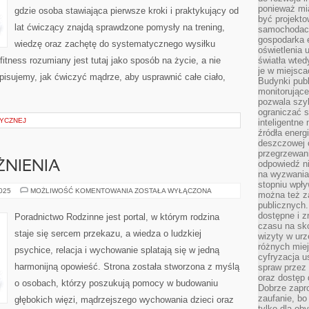
ponieważ mi
gdzie osoba stawiająca pierwsze kroki i praktykujący od
być projekt
lat ćwiczący znajdą sprawdzone pomysły na trening,
samochodach
gospodarka 
wiedzę oraz zachętę do systematycznego wysiłku
oświetlenia 
fitness rozumiany jest tutaj jako sposób na życie, a nie
światła wted
je w miejsca
opisujemy, jak ćwiczyć mądrze, aby usprawnić całe ciało,
Budynki pub
monitorujące
pozwala szy
ograniczać s
SYCZNEJ
inteligentne
źródła energ
deszczowej o
przegrzewani
odpowiedź ni
ŻNIENIA
na wyzwania
stopniu wpł
PORADY
2025
MOŻLIWOŚĆ KOMENTOWANIA
ZOSTAŁA WYŁĄCZONA
można też za
I
publicznych.
UZALEŻNIENIA
dostępne i z
Poradnictwo Rodzinne jest portal, w którym rodzina
czasu na sk
staje się sercem przekazu, a wiedza o ludzkiej
wizyty w urz
różnych miej
psychice, relacja i wychowanie splatają się w jedną
cyfryzacja u
harmonijną opowieść. Strona została stworzona z myślą
spraw przez 
oraz dostęp 
o osobach, którzy poszukują pomocy w budowaniu
Dobrze zapr
zaufanie, bo
głębokich więzi, mądrzejszego wychowania dzieci oraz
tylko dla ob