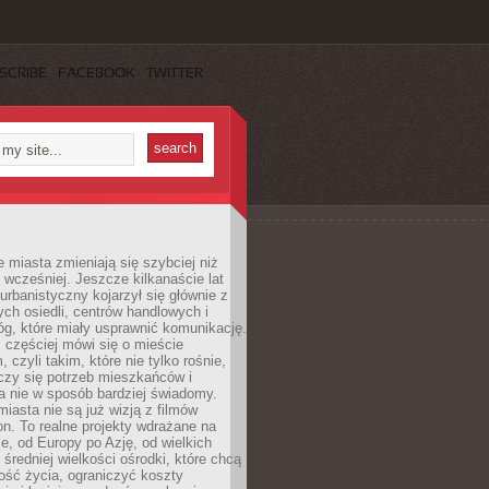
SCRIBE
FACEBOOK
TWITTER
miasta zmieniają się szybciej niż
 wcześniej. Jeszcze kilkanaście lat
urbanistyczny kojarzył się głównie z
h osiedli, centrów handlowych i
óg, które miały usprawnić komunikację.
z częściej mówi się o mieście
, czyli takim, które nie tylko rośnie,
czy się potrzeb mieszkańców i
a nie w sposób bardziej świadomy.
miasta nie są już wizją z filmów
ion. To realne projekty wdrażane na
e, od Europy po Azję, od wielkich
 średniej wielkości ośrodki, które chcą
ość życia, ograniczyć koszty