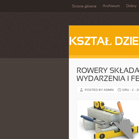
Archiwum
Dobry
Strona główna
KSZTAŁ DZI
ROWERY SKŁADA
WYDARZENIA I F
POSTED BY ADMIN
GRU - 2 - 