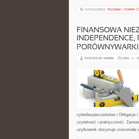
CATEGORIES:
TECHNIKI I FORMY 
FINANSOWA NIEZ
INDEPENDENCE, R
PORÓWNYWARKI
POSTED BY ADMIN
GRU - 1 - 
cyberbezpieczeństwo i Obligacje i
czytelność i praktyczność. Zami
użytkownik otrzymuje zrozumiałe w