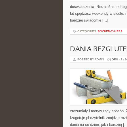
doświadczenia. Niezależnie od teg
lat spędzasz weekendy w siodle, na
bardziej świadomie […]
CATEGORIES:
BOCHEN-CHLEBA
DANIA BEZGLUTE
POSTED BY ADMIN
GRU - 2 - 
zrozumiały i motywujący sposób. 
Izagotuje.pl czytelnik znajdzie r
dania na co dzień, jak i bardziej [