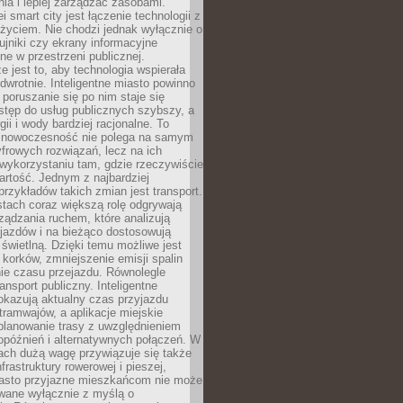
ia i lepiej zarządzać zasobami.
i smart city jest łączenie technologii z
życiem. Nie chodzi jednak wyłącznie o
zujniki czy ekrany informacyjne
e w przestrzeni publicznej.
e jest to, aby technologia wspierała
 odwrotnie. Inteligentne miasto powinno
 poruszanie się po nim staje się
stęp do usług publicznych szybszy, a
gii i wody bardziej racjonalne. To
 nowoczesność nie polega na samym
frowych rozwiązań, lecz na ich
ykorzystaniu tam, gdzie rzeczywiście
rtość. Jednym z najbardziej
rzykładów takich zmian jest transport.
tach coraz większą rolę odgrywają
ądzania ruchem, które analizują
jazdów i na bieżąco dostosowują
 świetlną. Dzięki temu możliwe jest
 korków, zmniejszenie emisji spalin
ie czasu przejazdu. Równolegle
ransport publiczny. Inteligentne
okazują aktualny czas przyjazdu
tramwajów, a aplikacje miejskie
planowanie trasy z uwzględnieniem
opóźnień i alternatywnych połączeń. W
ach dużą wagę przywiązuje się także
frastruktury rowerowej i pieszej,
asto przyjazne mieszkańcom nie może
owane wyłącznie z myślą o