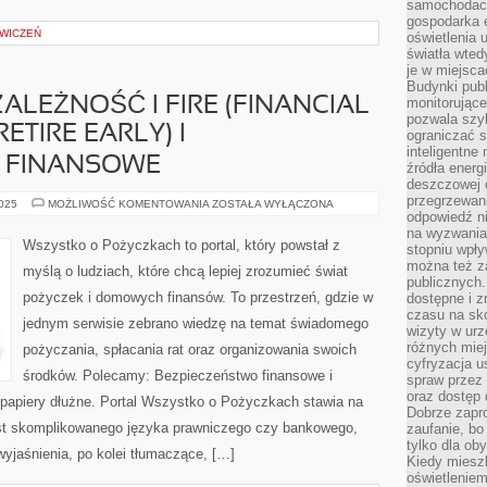
samochodach
gospodarka 
ĆWICZEŃ
oświetlenia 
światła wted
je w miejsca
Budynki pub
ALEŻNOŚĆ I FIRE (FINANCIAL
monitorujące
pozwala szy
ETIRE EARLY) I
ograniczać s
inteligentne
 FINANSOWE
źródła energ
deszczowej o
przegrzewani
FINANSOWA
2025
MOŻLIWOŚĆ KOMENTOWANIA
ZOSTAŁA WYŁĄCZONA
NIEZALEŻNOŚĆ
odpowiedź ni
I
na wyzwania
FIRE
Wszystko o Pożyczkach to portal, który powstał z
stopniu wpł
(FINANCIAL
INDEPENDENCE,
można też za
myślą o ludziach, które chcą lepiej zrozumieć świat
RETIRE
publicznych.
EARLY)
pożyczek i domowych finansów. To przestrzeń, gdzie w
dostępne i z
I
PORÓWNYWARKI
czasu na sk
jednym serwisie zebrano wiedzę na temat świadomego
FINANSOWE
wizyty w urz
różnych miej
pożyczania, spłacania rat oraz organizowania swoich
cyfryzacja u
środków. Polecamy: Bezpieczeństwo finansowe i
spraw przez 
oraz dostęp 
 papiery dłużne. Portal Wszystko o Pożyczkach stawia na
Dobrze zapr
ast skomplikowanego języka prawniczego czy bankowego,
zaufanie, bo
tylko dla ob
yjaśnienia, po kolei tłumaczące, […]
Kiedy miesz
oświetlenie