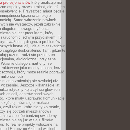
la profesjonalistów
który analizuje nie
czne aspekty rozwoju miast, ale też ich
onsekwencje. Przyszłość miast będzie
umiejętności łączenia ambicji z
lnością. Samo wdrażanie nowinek
nych nie wystarczy, jeżeli zabraknie
i i długoterminowego myślenia.
 miasto nie jest produktem, który
 i uruchomić jednym przyciskiem. To
tórym ważne są diagnoza problemów,
óżnych instytucji, udział mieszkańców
o ciągłego doskonalenia. Tam, gdzie te
ałają razem, rodzi się przestrzeń
kcjonalna, ekologiczna i przyjazna
 Właśnie dlatego smart city nie
 traktowane jako modny slogan, lecz
k rozwoju, który może realnie poprawić
milionów ludzi.
miasta zmieniają się szybciej niż
 wcześniej. Jeszcze kilkanaście lat
urbanistyczny kojarzył się głównie z
h osiedli, centrów handlowych i
óg, które miały usprawnić komunikację.
z częściej mówi się o mieście
, czyli takim, które nie tylko rośnie,
czy się potrzeb mieszkańców i
a nie w sposób bardziej świadomy.
miasta nie są już wizją z filmów
ion. To realne projekty wdrażane na
e, od Europy po Azję, od wielkich