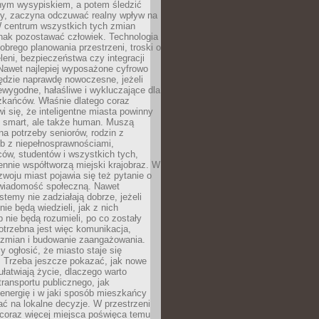
lnym wysypiskiem, a potem śledzić
wy, zaczyna odczuwać realny wpływ na
W centrum wszystkich tych zmian
nak pozostawać człowiek. Technologia
dobrego planowania przestrzeni, troski o
eleni, bezpieczeństwa czy integracji
Nawet najlepiej wyposażone cyfrowo
ędzie naprawdę nowoczesne, jeżeli
iewygodne, hałaśliwe i wykluczające dla
zkańców. Właśnie dlatego coraz
i się, że inteligentne miasta powinny
o smart, ale także human. Muszą
a potrzeby seniorów, rodzin z
b z niepełnosprawnościami,
ców, studentów i wszystkich tych,
ennie współtworzą miejski krajobraz. W
zwoju miast pojawia się też pytanie o
świadomość społeczną. Nawet
stemy nie zadziałają dobrze, jeżeli
ie będą wiedzieli, jak z nich
b nie będą rozumieli, po co zostały
trzebna jest więc komunikacja,
 zmian i budowanie zaangażowania.
y ogłosić, że miasto staje się
. Trzeba jeszcze pokazać, jak nowe
ułatwiają życie, dlaczego warto
transportu publicznego, jak
energię i w jaki sposób mieszkańcy
ć na lokalne decyzje. W przestrzeni
 coraz więcej miejsca poświęca temu