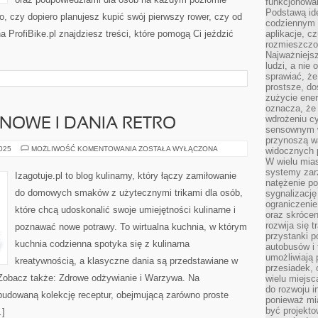
funkcjonowan
Podstawą ide
o, czy dopiero planujesz kupić swój pierwszy rower, czy od
codziennym 
 ProfiBike.pl znajdziesz treści, które pomogą Ci jeździć
aplikacje, c
rozmieszczon
Najważniejsz
ludzi, a nie
sprawiać, że
prostsze, do
zużycie ener
oznacza, że
wdrożeniu cy
NOWE I DANIA RETRO
sensownym w
przynoszą wa
DANIA
2025
MOŻLIWOŚĆ KOMENTOWANIA
ZOSTAŁA WYŁĄCZONA
widocznych p
BEZGLUTENOWE
W wielu mias
I
systemy zarz
DANIA
Izagotuje.pl to blog kulinarny, który łączy zamiłowanie
RETRO
natężenie po
do domowych smaków z użytecznymi trikami dla osób,
sygnalizację
ograniczenie
które chcą udoskonalić swoje umiejętności kulinarne i
oraz skrócen
rozwija się t
poznawać nowe potrawy. To wirtualna kuchnia, w którym
przystanki p
kuchnia codzienna spotyka się z kulinarna
autobusów i 
umożliwiają 
kreatywnością, a klasyczne dania są przedstawiane w
przesiadek, 
Zobacz także: Zdrowe odżywianie i Warzywa. Na
wielu miejsc
do rozwoju in
ozbudowaną kolekcję receptur, obejmującą zarówno proste
ponieważ mi
być projekt
…]