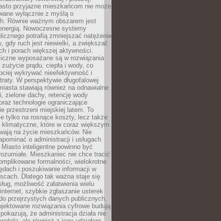
asto przyjazne mieszkańcom nie może
owane wyłącznie z myślą o
. Równie ważnym obszarem jest
energią. Nowoczesne systemy
ulicznego potrafią zmniejszać natężenie
y, gdy ruch jest niewielki, a zwiększać
ch i porach większej aktywności.
liczne wyposażane są w rozwiązania
 zużycie prądu, ciepła i wody, co
bciej wykrywać nieefektywność i
traty. W perspektywie długofalowej
 miasta stawiają również na odnawialne
ii, zielone dachy, retencję wody
raz technologie ograniczające
e przestrzeni miejskiej latem. To
e tylko na rosnące koszty, lecz także
 klimatyczne, które w coraz większym
ywają na życie mieszkańców. Nie
pominać o administracji i usługach
 Miasto inteligentne powinno być
rozumiałe. Mieszkaniec nie chce tracić
omplikowane formalności, wielokrotne
ędach i poszukiwanie informacji w
scach. Dlatego tak ważna staje się
sług, możliwość załatwienia wielu
internet, szybkie zgłaszanie usterek
do przejrzystych danych publicznych.
ojektowane rozwiązania cyfrowe budują
 pokazują, że administracja działa nie
ywatela, ale również z jego udziałem.