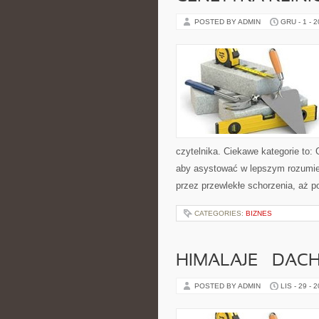
POSTED BY ADMIN
GRU - 1 - 
czytelnika. Ciekawe kategorie to: 
aby asystować w lepszym rozumien
przez przewlekłe schorzenia, aż 
CATEGORIES:
BIZNES
HIMALAJE – DAC
POSTED BY ADMIN
LIS - 29 - 