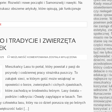
gorie: Rozwód i nowe początki i Samorozwój i nawyki. Na
Kiedy miesz
oświetlenie
ukasz obszerne artykuły, które opisują, jak funkcjonuje
czy nielega
status spra
otoczenie. 
powinien jed
E
nie zastąpi 
estetykę, zi
społecznej. 
miasto nie b
 I TRADYCJE I ZWIERZĘTA
stanie się n
części mies
EK
częściej mów
być nie tylk
odpowiadać n
LEŚNE
2025
MOŻLIWOŚĆ KOMENTOWANIA
ZOSTAŁA WYŁĄCZONA
dziećmi, osó
RZEMIOSŁO
I
przedsiębior
TRADYCJE
Mieszkańcy Lasu to portal, który powstał z pasji do
którzy codzi
I
ZWIERZĘTA
debacie o ro
przyrody i codziennej pracy strażnika puszczy. To
LEŚNE
edukację i 
A
zakątek sieci, w którym gość może wsiąknąć w
najlepsze sy
CZŁOWIEK
mieszkańcy n
opowieści o borze, zwierzętach i cichych zjawiskach,
korzystać lu
wdrożone. Po
które zachodzą w środowisku leśnym. Lasy świata –
tłumaczenie
podróże i odkrycia i Owady zapylające w lasach. Ten
Nie wystarcz
innowacyjne
y człowieka lasu, który na co dzień porusza się po leśnych
rozwiązania 
 większość ludzi […]
korzystać z 