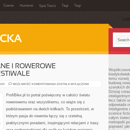
Granie
Huntersi
Tagi
Tagi
Spis Treści
SUB
ECKA
NE I ROWEROWE
Współczesne 
ESTIWALE
kiedykolwiek
temu rozwój 
budową nowyc
ROWERY
2025
MOŻLIWOŚĆ KOMENTOWANIA
ZOSTAŁA WYŁĄCZONA
szerokich dr
SKŁADANE
I
Dzisiaj cora
ROWEROWE
ProfiBike.pl to portal poświęcony w całości światu
inteligentnym
WYDARZENIA
I
lecz także u
rowerowemu oraz wszystkiemu, co wiąże się z
FESTIWALE
odpowiada n
podróżowaniem na dwóch kółkach. To przestrzeń, w
Inteligentne 
science fict
którym pasja do rowerów łączy się z rzetelną
całym świeci
metropolii po
praktycznymi poradami, inspirującymi relacjami z trasy
poprawić jak
oraz podpowiedziami dla osób na każdym poziomie