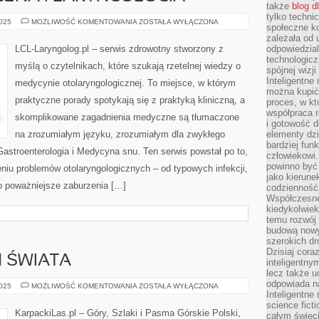
także
blog d
tylko techni
GENETYKA
2025
MOŻLIWOŚĆ KOMENTOWANIA
ZOSTAŁA WYŁĄCZONA
społeczne k
KLINICZNA
I
zależała od 
LARYNGOLOGIA
LCL-Laryngolog.pl – serwis zdrowotny stworzony z
odpowiedzia
technologicz
myślą o czytelnikach, które szukają rzetelnej wiedzy o
spójnej wizj
Inteligentne
medycynie otolaryngologicznej. To miejsce, w którym
można kupić
praktyczne porady spotykają się z praktyką kliniczną, a
proces, w k
współpraca r
skomplikowane zagadnienia medyczne są tłumaczone
i gotowość d
na zrozumiałym języku, zrozumiałym dla zwykłego
elementy dzi
bardziej fun
Gastroenterologia i Medycyna snu. Ten serwis powstał po to,
człowiekowi.
powinno być
iu problemów otolaryngologicznych – od typowych infekcji,
jako kierune
po poważniejsze zaburzenia […]
codzienność 
Współczesne 
kiedykolwiek
temu rozwój 
budową nowyc
szerokich dr
Dzisiaj cora
H ŚWIATA
inteligentnym
lecz także u
odpowiada n
HIMALAJE
2025
MOŻLIWOŚĆ KOMENTOWANIA
ZOSTAŁA WYŁĄCZONA
–
Inteligentne 
DACH
science fict
ŚWIATA
KarpackiLas.pl – Góry, Szlaki i Pasma Górskie Polski,
całym świeci