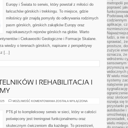
metropolii po
Europy i Świata to serwis, który powstał z miłości do
poprawić jak
łańcuchów górskich i trekkingu. To miejsce, gdzie
funkcjonowan
Podstawą ide
miłośnicy gór znajdą pomysły do odkrywania rodzimych
codziennym 
aplikacje, c
pasm górskich, górskich zakątków Europy oraz
rozmieszczon
najciekawszych rejonów górskich na globie. Warto
Najważniejsz
ludzi, a nie
ontynentów i Ciekawostki Geologiczne i Formacje Skalane.
sprawiać, że
za wiedzy o terenach górskich, napisane z perspektywy
prostsze, do
zużycie ener
sz […]
oznacza, że
wdrożeniu cy
sensownym w
przynoszą wa
widocznych p
W wielu mias
systemy zarz
ELNIKÓW I REHABILITACJA I
natężenie po
sygnalizację
RMY
ograniczenie
oraz skrócen
PYTANIA
2025
MOŻLIWOŚĆ KOMENTOWANIA
ZOSTAŁA WYŁĄCZONA
rozwija się t
OD
przystanki p
CZYTELNIKÓW
autobusów i 
I
PT6.pl to kompleksowy serwis w sieci, który w całości
REHABILITACJA
umożliwiają 
I
poświęcony jest treningowi funkcjonalnemu oraz
przesiadek, 
POWRÓT
wielu miejsc
DO
skutecznym ćwiczeniom dla każdego. To przestrzeń,
FORMY
do rozwoju in