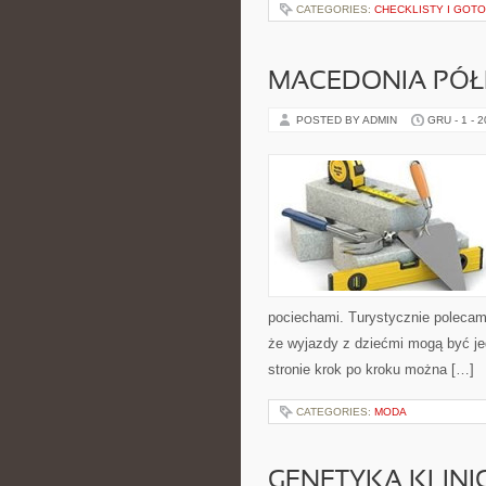
CATEGORIES:
CHECKLISTY I GOT
MACEDONIA PÓŁ
POSTED BY ADMIN
GRU - 1 - 
pociechami. Turystycznie polecam
że wyjazdy z dziećmi mogą być je
stronie krok po kroku można […]
CATEGORIES:
MODA
GENETYKA KLINI