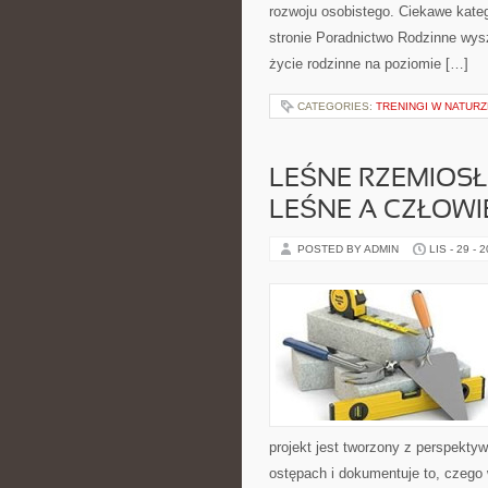
rozwoju osobistego. Ciekawe kate
stronie Poradnictwo Rodzinne wysz
życie rodzinne na poziomie […]
CATEGORIES:
TRENINGI W NATURZ
LEŚNE RZEMIOSŁO
LEŚNE A CZŁOWI
POSTED BY ADMIN
LIS - 29 - 
projekt jest tworzony z perspektyw
ostępach i dokumentuje to, czego