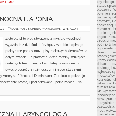
czy nielega
OWE PLANY
status spra
otoczenie. 
powinien jed
nie zastąpi 
NOCNA I JAPONIA
estetykę, zi
społecznej. 
MACEDONIA
miasto nie b
2025
MOŻLIWOŚĆ KOMENTOWANIA
ZOSTAŁA WYŁĄCZONA
PÓŁNOCNA
stanie się n
I
części mies
JAPONIA
Zlotoloto.pl to blog stworzony z myślą o wspólnych
częściej mów
być nie tylk
wyjazdach z dziećmi, który łączy w sobie inspiracje,
odpowiadać n
praktyczne porady oraz opisy ciekawych kierunków na
dziećmi, osó
przedsiębior
całym świecie. To platforma, gdzie rodziny szukające
którzy codzi
rzetelnych treści znajdą kompletny przewodnik po
debacie o ro
edukację i 
świecie podróży z najmłodszymi i nieco starszymi
najlepsze sy
mieszkańcy n
y Ameryka Północna i Dominikana. Zlotoloto.pl pokazuje,
korzystać lu
dnocześnie proste, uporządkowane i pełne radości. Na
wdrożone. Po
tłumaczenie
Nie wystarcz
innowacyjne
rozwiązania 
korzystać z 
oszczędzać 
mogą wpływa
CZNA I LARYNGOLOGIA
internetowej