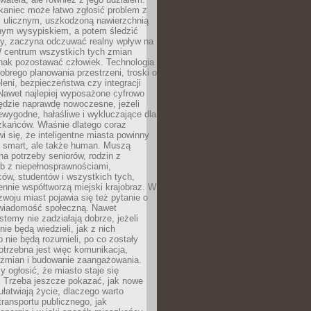
kaniec może łatwo zgłosić problem z
m ulicznym, uszkodzoną nawierzchnią
lnym wysypiskiem, a potem śledzić
wy, zaczyna odczuwać realny wpływ na
W centrum wszystkich tych zmian
nak pozostawać człowiek. Technologia
dobrego planowania przestrzeni, troski o
eleni, bezpieczeństwa czy integracji
Nawet najlepiej wyposażone cyfrowo
ędzie naprawdę nowoczesne, jeżeli
iewygodne, hałaśliwe i wykluczające dla
zkańców. Właśnie dlatego coraz
i się, że inteligentne miasta powinny
o smart, ale także human. Muszą
a potrzeby seniorów, rodzin z
b z niepełnosprawnościami,
ców, studentów i wszystkich tych,
ennie współtworzą miejski krajobraz. W
zwoju miast pojawia się też pytanie o
świadomość społeczną. Nawet
stemy nie zadziałają dobrze, jeżeli
ie będą wiedzieli, jak z nich
b nie będą rozumieli, po co zostały
trzebna jest więc komunikacja,
 zmian i budowanie zaangażowania.
y ogłosić, że miasto staje się
. Trzeba jeszcze pokazać, jak nowe
ułatwiają życie, dlaczego warto
transportu publicznego, jak