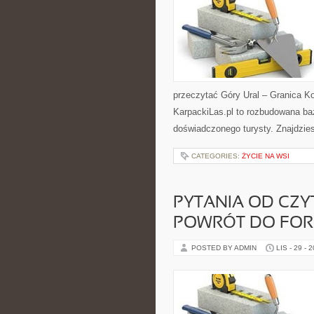
przeczytać Góry Ural – Granica K
KarpackiLas.pl to rozbudowana ba
doświadczonego turysty. Znajdzie
CATEGORIES:
ŻYCIE NA WSI
PYTANIA OD CZYT
POWRÓT DO FO
POSTED BY ADMIN
LIS - 29 - 