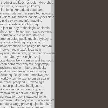
 średniej wielkości ośrodki, które chcą
ość życia, ograniczyć koszty
ia i lepiej zarządzać zasobami.
i smart city jest łączenie technologii z
życiem. Nie chodzi jednak wyłącznie o
zujniki czy ekrany informacyjne
e w przestrzeni publicznej.
e jest to, aby technologia wspierała
 odwrotnie. Inteligentne miasto powinno
 poruszanie się po nim staje się
stęp do usług publicznych szybszy, a
gii i wody bardziej racjonalne. To
 nowoczesność nie polega na samym
frowych rozwiązań, lecz na ich
ykorzystaniu tam, gdzie rzeczywiście
rtość. Jednym z najbardziej
rzykładów takich zmian jest transport.
tach coraz większą rolę odgrywają
ądzania ruchem, które analizują
jazdów i na bieżąco dostosowują
 świetlną. Dzięki temu możliwe jest
 korków, zmniejszenie emisji spalin
ie czasu przejazdu. Równolegle
ransport publiczny. Inteligentne
okazują aktualny czas przyjazdu
tramwajów, a aplikacje miejskie
planowanie trasy z uwzględnieniem
opóźnień i alternatywnych połączeń. W
ach dużą wagę przywiązuje się także
frastruktury rowerowej i pieszej,