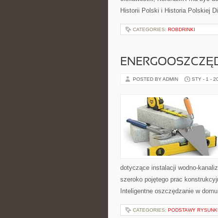
Historii Polski i Historia Polskiej 
CATEGORIES:
ROBDRINKI
ENERGOOSZCZĘ
POSTED BY ADMIN
STY - 1 - 2
dotyczące instalacji wodno-kanali
szeroko pojętego prac konstrukcy
Inteligentne oszczędzanie w domu 
CATEGORIES:
PODSTAWY RYSUNK