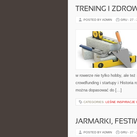
TRENING I ZDROW
POSTED BY ADMIN
GRU - 27 -
w rowerze nie tylko hobby, ale t
crowdfunding i startupy i Historia
można dopasować do […]
CATEGORIES:
LEŚNE INSPIRACJE 
JARMARKI, FEST
POSTED BY ADMIN
GRU - 27 -