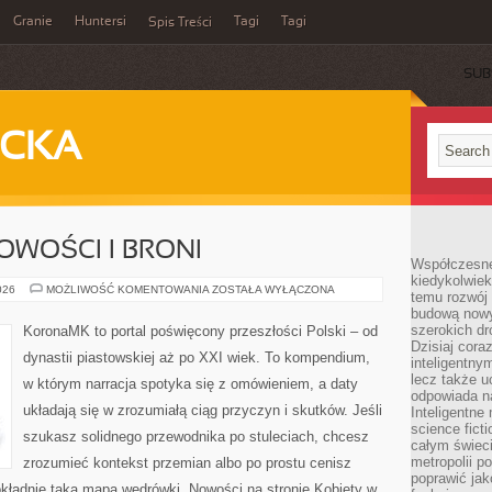
Granie
Huntersi
Tagi
Tagi
Spis Treści
SUB
ECKA
OWOŚCI I BRONI
Współczesne 
kiedykolwiek
HISTORIA
026
MOŻLIWOŚĆ KOMENTOWANIA
ZOSTAŁA WYŁĄCZONA
temu rozwój 
WOJSKOWOŚCI
budową nowyc
I
BRONI
szerokich dr
KoronaMK to portal poświęcony przeszłości Polski – od
Dzisiaj cora
dynastii piastowskiej aż po XXI wiek. To kompendium,
inteligentnym
lecz także u
w którym narracja spotyka się z omówieniem, a daty
odpowiada n
układają się w zrozumiałą ciąg przyczyn i skutków. Jeśli
Inteligentne 
science fict
szukasz solidnego przewodnika po stuleciach, chcesz
całym świeci
metropolii po
zrozumieć kontekst przemian albo po prostu cenisz
poprawić jak
ładnie taką mapą wędrówki. Nowości na stronie Kobiety w