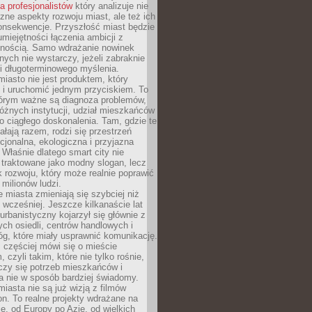
la profesjonalistów
który analizuje nie
czne aspekty rozwoju miast, ale też ich
onsekwencje. Przyszłość miast będzie
umiejętności łączenia ambicji z
lnością. Samo wdrażanie nowinek
nych nie wystarczy, jeżeli zabraknie
i i długoterminowego myślenia.
 miasto nie jest produktem, który
 i uruchomić jednym przyciskiem. To
tórym ważne są diagnoza problemów,
óżnych instytucji, udział mieszkańców
o ciągłego doskonalenia. Tam, gdzie te
ałają razem, rodzi się przestrzeń
kcjonalna, ekologiczna i przyjazna
 Właśnie dlatego smart city nie
 traktowane jako modny slogan, lecz
k rozwoju, który może realnie poprawić
milionów ludzi.
miasta zmieniają się szybciej niż
 wcześniej. Jeszcze kilkanaście lat
urbanistyczny kojarzył się głównie z
h osiedli, centrów handlowych i
óg, które miały usprawnić komunikację.
z częściej mówi się o mieście
, czyli takim, które nie tylko rośnie,
czy się potrzeb mieszkańców i
a nie w sposób bardziej świadomy.
miasta nie są już wizją z filmów
ion. To realne projekty wdrażane na
e, od Europy po Azję, od wielkich