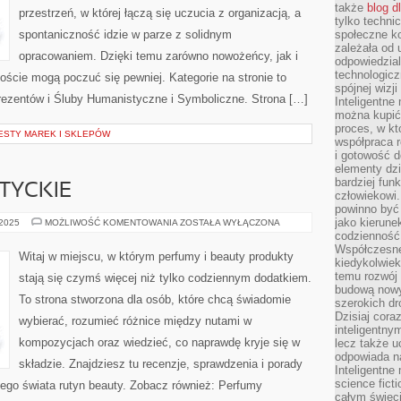
także
blog d
przestrzeń, w której łączą się uczucia z organizacją, a
tylko techni
spontaniczność idzie w parze z solidnym
społeczne k
zależała od 
opracowaniem. Dzięki temu zarówno nowożeńcy, jak i
odpowiedzia
technologicz
goście mogą poczuć się pewniej. Kategorie na stronie to
spójnej wizj
Prezentów i Śluby Humanistyczne i Symboliczne. Strona […]
Inteligentne
można kupić
proces, w k
TESTY MAREK I SKLEPÓW
współpraca r
i gotowość d
elementy dzi
bardziej fun
TYCKIE
człowiekowi.
powinno być
jako kierune
KOSMETYKI
 2025
MOŻLIWOŚĆ KOMENTOWANIA
ZOSTAŁA WYŁĄCZONA
AZJATYCKIE
codzienność 
Współczesne 
Witaj w miejscu, w którym perfumy i beauty produkty
kiedykolwiek
temu rozwój 
stają się czymś więcej niż tylko codziennym dodatkiem.
budową nowyc
To strona stworzona dla osób, które chcą świadomie
szerokich dr
Dzisiaj cora
wybierać, rozumieć różnice między nutami w
inteligentnym
kompozycjach oraz wiedzieć, co naprawdę kryje się w
lecz także u
odpowiada n
składzie. Znajdziesz tu recenzje, sprawdzenia i porady
Inteligentne 
science fict
iego świata rutyn beauty. Zobacz również: Perfumy
całym świeci