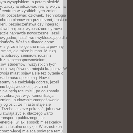
lnym wysypiskiem, a potem śledzić
wy, zaczyna odczuwać realny wpływ na
W centrum wszystkich tych zmian
nak pozostawać człowiek. Technologia
dobrego planowania przestrzeni, troski o
eleni, bezpieczeństwa czy integracji
Nawet najlepiej wyposażone cyfrowo
ędzie naprawdę nowoczesne, jeżeli
iewygodne, hałaśliwe i wykluczające dla
zkańców. Właśnie dlatego coraz
i się, że inteligentne miasta powinny
o smart, ale także human. Muszą
a potrzeby seniorów, rodzin z
b z niepełnosprawnościami,
ców, studentów i wszystkich tych,
ennie współtworzą miejski krajobraz. W
zwoju miast pojawia się też pytanie o
świadomość społeczną. Nawet
stemy nie zadziałają dobrze, jeżeli
ie będą wiedzieli, jak z nich
b nie będą rozumieli, po co zostały
trzebna jest więc komunikacja,
 zmian i budowanie zaangażowania.
y ogłosić, że miasto staje się
. Trzeba jeszcze pokazać, jak nowe
ułatwiają życie, dlaczego warto
transportu publicznego, jak
energię i w jaki sposób mieszkańcy
ć na lokalne decyzje. W przestrzeni
 coraz więcej miejsca poświęca temu