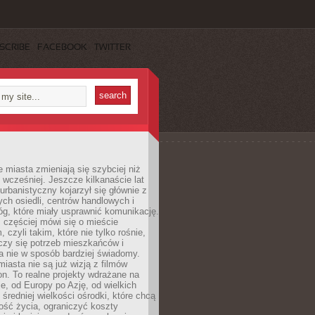
SCRIBE
FACEBOOK
TWITTER
miasta zmieniają się szybciej niż
 wcześniej. Jeszcze kilkanaście lat
urbanistyczny kojarzył się głównie z
h osiedli, centrów handlowych i
óg, które miały usprawnić komunikację.
z częściej mówi się o mieście
, czyli takim, które nie tylko rośnie,
czy się potrzeb mieszkańców i
a nie w sposób bardziej świadomy.
miasta nie są już wizją z filmów
ion. To realne projekty wdrażane na
e, od Europy po Azję, od wielkich
 średniej wielkości ośrodki, które chcą
ość życia, ograniczyć koszty