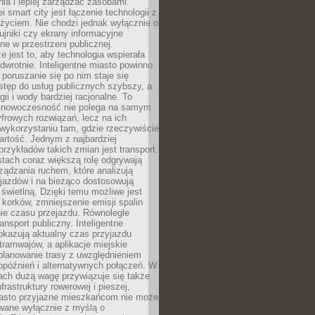
ia i lepiej zarządzać zasobami.
i smart city jest łączenie technologii z
życiem. Nie chodzi jednak wyłącznie o
zujniki czy ekrany informacyjne
e w przestrzeni publicznej.
e jest to, aby technologia wspierała
 odwrotnie. Inteligentne miasto powinno
 poruszanie się po nim staje się
stęp do usług publicznych szybszy, a
gii i wody bardziej racjonalne. To
 nowoczesność nie polega na samym
frowych rozwiązań, lecz na ich
ykorzystaniu tam, gdzie rzeczywiście
rtość. Jednym z najbardziej
rzykładów takich zmian jest transport.
tach coraz większą rolę odgrywają
ądzania ruchem, które analizują
jazdów i na bieżąco dostosowują
 świetlną. Dzięki temu możliwe jest
 korków, zmniejszenie emisji spalin
ie czasu przejazdu. Równolegle
ransport publiczny. Inteligentne
okazują aktualny czas przyjazdu
tramwajów, a aplikacje miejskie
planowanie trasy z uwzględnieniem
opóźnień i alternatywnych połączeń. W
ach dużą wagę przywiązuje się także
frastruktury rowerowej i pieszej,
asto przyjazne mieszkańcom nie może
owane wyłącznie z myślą o