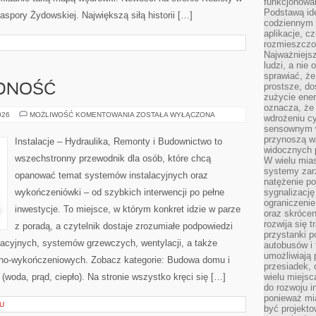
funkcjonowan
Podstawą ide
Diaspory Żydowskiej. Największą siłą historii […]
codziennym 
aplikacje, c
rozmieszczon
Najważniejsz
ludzi, a nie
sprawiać, że
prostsze, do
DNOŚĆ
zużycie ener
oznacza, że
ENERGOOSZCZĘDNOŚĆ
026
MOŻLIWOŚĆ KOMENTOWANIA
ZOSTAŁA WYŁĄCZONA
wdrożeniu cy
sensownym w
przynoszą wa
Instalacje – Hydraulika, Remonty i Budownictwo to
widocznych p
wszechstronny przewodnik dla osób, które chcą
W wielu mias
systemy zarz
opanować temat systemów instalacyjnych oraz
natężenie po
wykończeniówki – od szybkich interwencji po pełne
sygnalizację
ograniczenie
inwestycje. To miejsce, w którym konkret idzie w parze
oraz skrócen
rozwija się t
z poradą, a czytelnik dostaje zrozumiałe podpowiedzi
przystanki p
zacyjnych, systemów grzewczych, wentylacji, a także
autobusów i 
umożliwiają 
jno-wykończeniowych. Zobacz kategorie: Budowa domu i
przesiadek, 
(woda, prąd, ciepło). Na stronie wszystko kręci się […]
wielu miejsc
do rozwoju in
ponieważ mi
U
być projekt