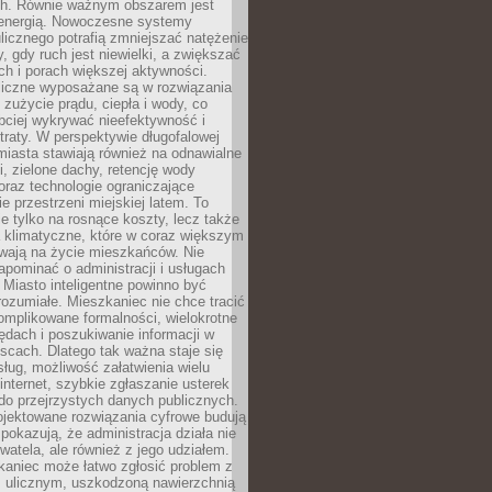
. Równie ważnym obszarem jest
energią. Nowoczesne systemy
ulicznego potrafią zmniejszać natężenie
y, gdy ruch jest niewielki, a zwiększać
ch i porach większej aktywności.
liczne wyposażane są w rozwiązania
 zużycie prądu, ciepła i wody, co
bciej wykrywać nieefektywność i
traty. W perspektywie długofalowej
 miasta stawiają również na odnawialne
ii, zielone dachy, retencję wody
raz technologie ograniczające
e przestrzeni miejskiej latem. To
e tylko na rosnące koszty, lecz także
 klimatyczne, które w coraz większym
ywają na życie mieszkańców. Nie
pominać o administracji i usługach
 Miasto inteligentne powinno być
rozumiałe. Mieszkaniec nie chce tracić
omplikowane formalności, wielokrotne
ędach i poszukiwanie informacji w
scach. Dlatego tak ważna staje się
sług, możliwość załatwienia wielu
internet, szybkie zgłaszanie usterek
do przejrzystych danych publicznych.
ojektowane rozwiązania cyfrowe budują
 pokazują, że administracja działa nie
ywatela, ale również z jego udziałem.
kaniec może łatwo zgłosić problem z
m ulicznym, uszkodzoną nawierzchnią