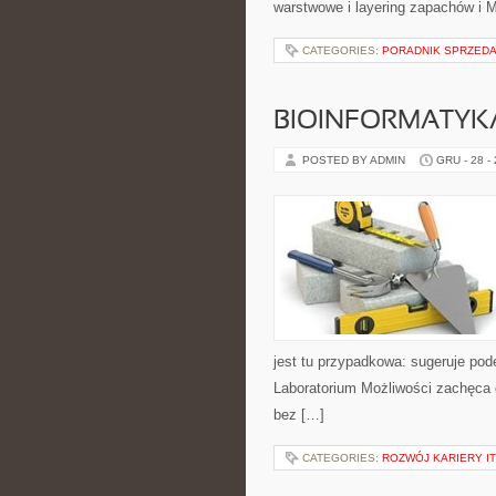
warstwowe i layering zapachów i M
CATEGORIES:
PORADNIK SPRZED
BIOINFORMATYK
POSTED BY ADMIN
GRU - 28 -
jest tu przypadkowa: sugeruje pod
Laboratorium Możliwości zachęca 
bez […]
CATEGORIES:
ROZWÓJ KARIERY IT