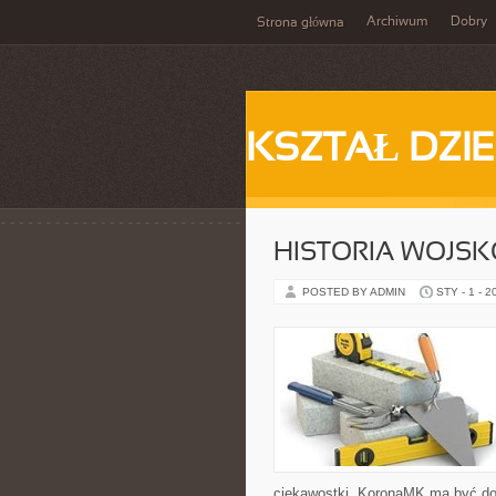
Archiwum
Dobry
Strona główna
KSZTAŁ DZI
HISTORIA WOJSK
POSTED BY ADMIN
STY - 1 - 2
ciekawostki, KoronaMK ma być dok