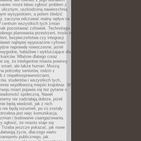
kaniec może łatwo zgłosić problem z
m ulicznym, uszkodzoną nawierzchnią
lnym wysypiskiem, a potem śledzić
wy, zaczyna odczuwać realny wpływ na
W centrum wszystkich tych zmian
nak pozostawać człowiek. Technologia
dobrego planowania przestrzeni, troski o
eleni, bezpieczeństwa czy integracji
Nawet najlepiej wyposażone cyfrowo
ędzie naprawdę nowoczesne, jeżeli
iewygodne, hałaśliwe i wykluczające dla
zkańców. Właśnie dlatego coraz
i się, że inteligentne miasta powinny
o smart, ale także human. Muszą
a potrzeby seniorów, rodzin z
b z niepełnosprawnościami,
ców, studentów i wszystkich tych,
ennie współtworzą miejski krajobraz. W
zwoju miast pojawia się też pytanie o
świadomość społeczną. Nawet
stemy nie zadziałają dobrze, jeżeli
ie będą wiedzieli, jak z nich
b nie będą rozumieli, po co zostały
trzebna jest więc komunikacja,
 zmian i budowanie zaangażowania.
y ogłosić, że miasto staje się
. Trzeba jeszcze pokazać, jak nowe
ułatwiają życie, dlaczego warto
transportu publicznego, jak