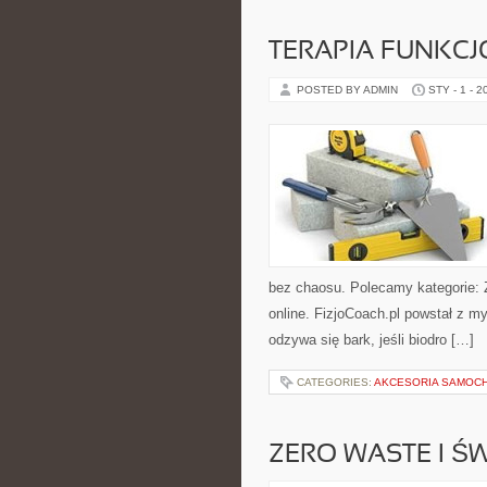
TERAPIA FUNKC
POSTED BY ADMIN
STY - 1 - 2
bez chaosu. Polecamy kategorie: Z
online. FizjoCoach.pl powstał z m
odzywa się bark, jeśli biodro […]
CATEGORIES:
AKCESORIA SAMOCH
ZERO WASTE I 