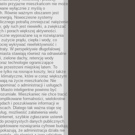
asto przyjazne mieszkańcom nie może
owane wyłącznie z myślą o
. Równie ważnym obszarem jest
energią. Nowoczesne systemy
ulicznego potrafią zmniejszać natężenie
y, gdy ruch jest niewielki, a zwiększać
ch i porach większej aktywności.
liczne wyposażane są w rozwiązania
 zużycie prądu, ciepła i wody, co
bciej wykrywać nieefektywność i
traty. W perspektywie długofalowej
 miasta stawiają również na odnawialne
ii, zielone dachy, retencję wody
raz technologie ograniczające
e przestrzeni miejskiej latem. To
e tylko na rosnące koszty, lecz także
 klimatyczne, które w coraz większym
ywają na życie mieszkańców. Nie
pominać o administracji i usługach
 Miasto inteligentne powinno być
rozumiałe. Mieszkaniec nie chce tracić
omplikowane formalności, wielokrotne
ędach i poszukiwanie informacji w
scach. Dlatego tak ważna staje się
sług, możliwość załatwienia wielu
internet, szybkie zgłaszanie usterek
do przejrzystych danych publicznych.
ojektowane rozwiązania cyfrowe budują
 pokazują, że administracja działa nie
ywatela, ale również z jego udziałem.