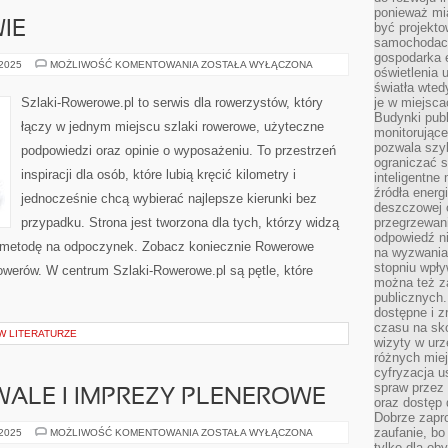
ponieważ mi
IE
być projekt
samochodach
gospodarka 
TRENING
 2025
MOŻLIWOŚĆ KOMENTOWANIA
ZOSTAŁA WYŁĄCZONA
oświetlenia 
I
ZDROWIE
światła wted
Szlaki-Rowerowe.pl to serwis dla rowerzystów, który
je w miejsca
Budynki pub
łączy w jednym miejscu szlaki rowerowe, użyteczne
monitorujące
pozwala szy
podpowiedzi oraz opinie o wyposażeniu. To przestrzeń
ograniczać s
inspiracji dla osób, które lubią kręcić kilometry i
inteligentne
źródła energ
jednocześnie chcą wybierać najlepsze kierunki bez
deszczowej o
przypadku. Strona jest tworzona dla tych, którzy widzą
przegrzewani
odpowiedź ni
eż metodę na odpoczynek. Zobacz koniecznie Rowerowe
na wyzwania
stopniu wpł
 rowerów. W centrum Szlaki-Rowerowe.pl są pętle, które
można też za
publicznych.
dostępne i z
czasu na sk
W LITERATURZE
wizyty w urz
różnych miej
cyfryzacja u
spraw przez 
IWALE I IMPREZY PLENEROWE
oraz dostęp 
Dobrze zapr
zaufanie, bo
JARMARKI,
 2025
MOŻLIWOŚĆ KOMENTOWANIA
ZOSTAŁA WYŁĄCZONA
FESTIWALE
tylko dla ob