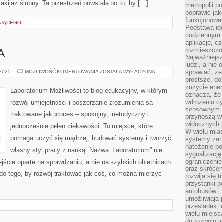
akijaż ślubny. Ta przestrzeń powstała po to, by […]
metropolii po
poprawić jak
funkcjonowan
AJĄCEGO
Podstawą ide
codziennym 
aplikacje, c
rozmieszczon
A
Najważniejsz
ludzi, a nie
BIOINFORMATYKA
sprawiać, że
 2025
MOŻLIWOŚĆ KOMENTOWANIA
ZOSTAŁA WYŁĄCZONA
prostsze, do
zużycie ener
Laboratorium Możliwości to blog edukacyjny, w którym
oznacza, że
wdrożeniu cy
rozwój umiejętności i poszerzanie zrozumienia są
sensownym w
traktowane jak proces – spokojny, metodyczny i
przynoszą wa
widocznych p
jednocześnie pełen ciekawości. To miejsce, które
W wielu mias
pomaga uczyć się mądrzej, budować systemy i tworzyć
systemy zarz
natężenie po
własny styl pracy z nauką. Nazwa „Laboratorium” nie
sygnalizację
ograniczenie
ejście oparte na sprawdzaniu, a nie na szybkich obietnicach.
oraz skrócen
do tego, by rozwój traktować jak coś, co można mierzyć –
rozwija się t
przystanki p
autobusów i 
umożliwiają 
przesiadek, 
wielu miejsc
do rozwoju in