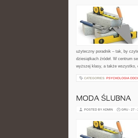
użyteczny poradnik – tak, by czy
dziesiątkach źródeł. W centrum se
wyższej klasy, a także wszystko,
CATEGORIES:
PSYCHOLOGIA ODC
MODA ŚLUBNA
POSTED BY ADMIN
GRU - 27 -