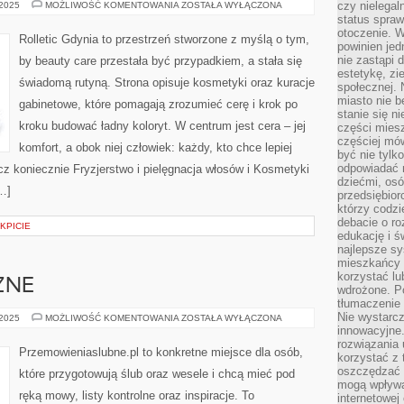
ZERO
czy nielega
 2025
MOŻLIWOŚĆ KOMENTOWANIA
ZOSTAŁA WYŁĄCZONA
WASTE
status spra
I
otoczenie. 
ŚWIADOMA
Rolletic Gdynia to przestrzeń stworzone z myślą o tym,
KOSMETYCZKA
powinien jed
nie zastąpi 
by beauty care przestała być przypadkiem, a stała się
estetykę, zi
świadomą rutyną. Strona opisuje kosmetyki oraz kuracje
społecznej. 
miasto nie b
gabinetowe, które pomagają zrozumieć cerę i krok po
stanie się n
kroku budować ładny koloryt. W centrum jest cera – jej
części mies
częściej mów
komfort, a obok niej człowiek: każdy, kto chce lepiej
być nie tylk
odpowiadać n
cz koniecznie Fryzjerstwo i pielęgnacja włosów i Kosmetyki
dziećmi, osó
[…]
przedsiębior
którzy codzi
debacie o ro
OKPICIE
edukację i 
najlepsze sy
mieszkańcy n
korzystać lu
ZNE
wdrożone. Po
tłumaczenie
Nie wystarcz
ŚLUBY
 2025
MOŻLIWOŚĆ KOMENTOWANIA
ZOSTAŁA WYŁĄCZONA
TEMATYCZNE
innowacyjne
rozwiązania 
Przemowieniaslubne.pl to konkretne miejsce dla osób,
korzystać z 
oszczędzać 
które przygotowują ślub oraz wesele i chcą mieć pod
mogą wpływa
ręką mowy, listy kontrolne oraz inspiracje. To
internetowej