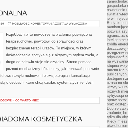
samochodach
gospodarka 
oświetlenia 
JONALNA
światła wted
je w miejsca
Budynki pub
TERAPIA
026
MOŻLIWOŚĆ KOMENTOWANIA
ZOSTAŁA WYŁĄCZONA
FUNKCJONALNA
monitorujące
pozwala szy
FizjoCoach.pl to nowoczesna platforma poświęcona
ograniczać s
inteligentne
terapii ruchowej, powrotowi do sprawności oraz
źródła energ
bezpiecznemu terapii urazów. To miejsce, w którym
deszczowej o
przegrzewani
doświadczenie spotyka się z aktywnym stylem życia, a
odpowiedź ni
na wyzwania
droga do zdrowia staje się czytelny. Strona pomaga
stopniu wpł
poznać mechanizmy bólu i uczy, jak trenować ponownie
można też za
publicznych.
drowe nawyki ruchowe i TeleFizjoterapia i konsultacje
dostępne i z
yślą o osobach, które chcą działać systematycznie. Jeśli
czasu na sk
wizyty w urz
różnych miej
cyfryzacja u
spraw przez 
ODOWE – CO WARTO MIEĆ
oraz dostęp 
Dobrze zapr
zaufanie, bo
tylko dla ob
ŚWIADOMA KOSMETYCZKA
Kiedy miesz
oświetlenie