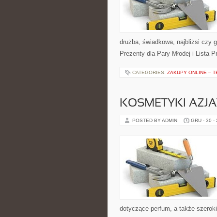
drużba, świadkowa, najbliżsi czy 
Prezenty dla Pary Młodej i Lista 
CATEGORIES:
ZAKUPY ONLINE – 
KOSMETYKI AZJA
POSTED BY ADMIN
GRU - 30 -
dotyczące perfum, a także szerok