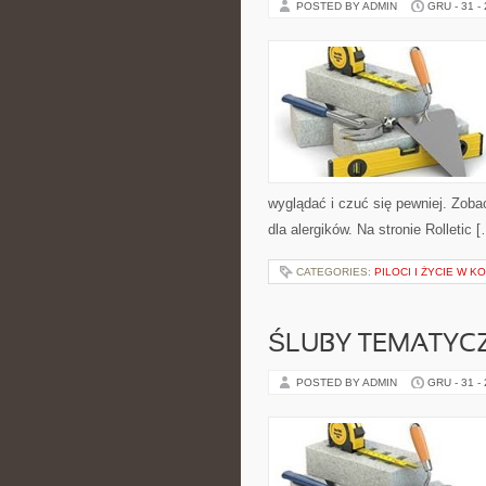
POSTED BY ADMIN
GRU - 31 -
wyglądać i czuć się pewniej. Zoba
dla alergików. Na stronie Rolletic 
CATEGORIES:
PILOCI I ŻYCIE W K
ŚLUBY TEMATYC
POSTED BY ADMIN
GRU - 31 -