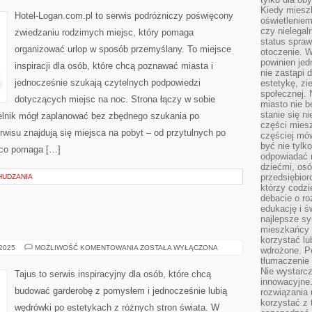
I
Kiedy miesz
IMPREZY
Hotel-Logan.com.pl to serwis podróżniczy poświęcony
PLENEROWE
oświetlenie
czy nielega
zwiedzaniu rodzimych miejsc, który pomaga
status spra
organizować urlop w sposób przemyślany. To miejsce
otoczenie. 
powinien jed
inspiracji dla osób, które chcą poznawać miasta i
nie zastąpi 
jednocześnie szukają czytelnych podpowiedzi
estetykę, zi
społecznej. 
dotyczących miejsc na noc. Strona łączy w sobie
miasto nie b
stanie się n
telnik mógł zaplanować bez zbędnego szukania po
części mies
rwisu znajdują się miejsca na pobyt – od przytulnych po
częściej mów
być nie tylk
 co pomaga […]
odpowiadać n
dziećmi, osó
przedsiębior
HUDZANIA
którzy codzi
debacie o ro
edukację i 
najlepsze sy
mieszkańcy n
korzystać lu
MODA
 2025
MOŻLIWOŚĆ KOMENTOWANIA
ZOSTAŁA WYŁĄCZONA
wdrożone. Po
ŚLUBNA
tłumaczenie
Nie wystarcz
Tajus to serwis inspiracyjny dla osób, które chcą
innowacyjne
budować garderobę z pomysłem i jednocześnie lubią
rozwiązania 
korzystać z 
wędrówki po estetykach z różnych stron świata. W