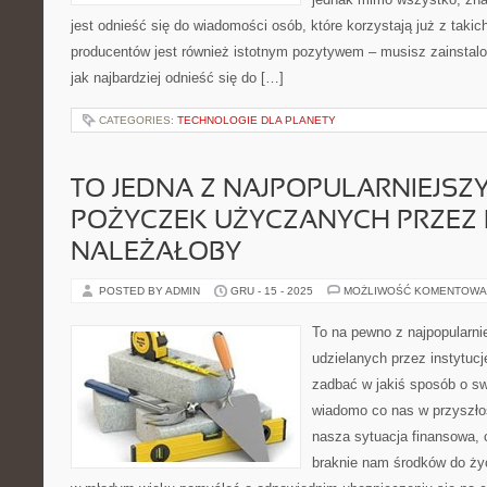
jest odnieść się do wiadomości osób, które korzystają już z takich
producentów jest również istotnym pozytywem – musisz zainstalo
jak najbardziej odnieść się do […]
CATEGORIES:
TECHNOLOGIE DLA PLANETY
TO JEDNA Z NAJPOPULARNIEJSZ
POŻYCZEK UŻYCZANYCH PRZEZ I
NALEŻAŁOBY
POSTED BY ADMIN
GRU - 15 - 2025
MOŻLIWOŚĆ KOMENTOWA
To na pewno z najpopularn
udzielanych przez instytuc
zadbać w jakiś sposób o sw
wiadomo co nas w przyszłoś
nasza sytuacja finansowa, 
braknie nam środków do życ