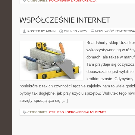
CATEGORIES:
PORÓWNANIA Z KONKURENCJĄ
WSPÓŁCZEŚNIE INTERNET
POSTED BY ADMIN
GRU - 13 - 2025
MOŻLIWOŚĆ KOMENTOWA
Boardshorty sklep Urządze
wykorzystywane są w różny
domach, ale także w manufa
Tam przydaje się oczyszcza
dopuszczalne jest wybitnie
krótkim czasie. Gdybyśmy 
poniektóre z takich czynności ręcznie zajęłoby nam to wiele godzi
byłoby tak dogłębne, jak przy użyciu sprzętów. Wskutek tego równ
sprzęty sprzątające się […]
CATEGORIES:
CSR, ESG I ODPOWIEDZIALNY BIZNES