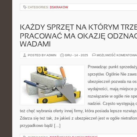
CATEGORIES:
DSKRAKOW
KAŻDY SPRZĘT NA KTÓRYM TRZ
PRACOWAĆ MA OKAZJĘ ODZNAC
WADAMI
POSTED BY ADMIN
GRU - 14 - 2025
MOŻLIWOŚĆ KOMENTOWA
Prowadząc punkt sprzedaży
sprzętów. Ogólnie Nie zaw
ubezpieczeń pozwala na osią
wydajności, mają miejsce pr
rozwiązanie w ogóle nie sp
nadziei. Często występują 
też chęć wybrania oferty innej firmy, która posiada lepsze rozw
Zdarza się też tak, że jakieś z ubezpieczeń jest w ogóle nietrafio
przypadkowo bądź […]