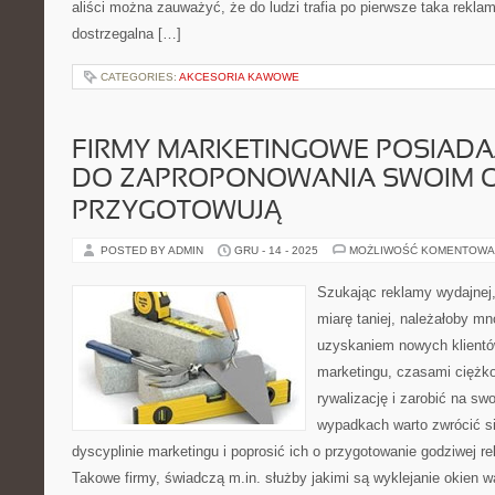
aliści można zauważyć, że do ludzi trafia po pierwsze taka reklam
dostrzegalna […]
CATEGORIES:
AKCESORIA KAWOWE
FIRMY MARKETINGOWE POSIAD
DO ZAPROPONOWANIA SWOIM 
PRZYGOTOWUJĄ
POSTED BY ADMIN
GRU - 14 - 2025
MOŻLIWOŚĆ KOMENTOWA
Szukając reklamy wydajnej, 
miarę taniej, należałoby m
uzyskaniem nowych klientów
marketingu, czasami ciężko 
rywalizację i zarobić na swo
wypadkach warto zwrócić s
dyscyplinie marketingu i poprosić ich o przygotowanie godziwej r
Takowe firmy, świadczą m.in. służby jakimi są wyklejanie okien 