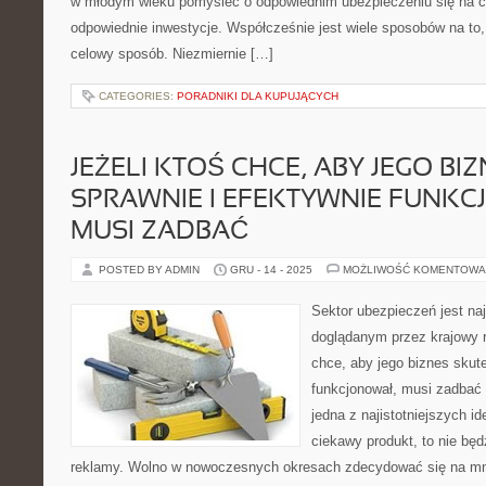
w młodym wieku pomyśleć o odpowiednim ubezpieczeniu się na cz
odpowiednie inwestycje. Współcześnie jest wiele sposobów na to
celowy sposób. Niezmiernie […]
CATEGORIES:
PORADNIKI DLA KUPUJĄCYCH
JEŻELI KTOŚ CHCE, ABY JEGO BI
SPRAWNIE I EFEKTYWNIE FUNK
MUSI ZADBAĆ
POSTED BY ADMIN
GRU - 14 - 2025
MOŻLIWOŚĆ KOMENTOWA
Sektor ubezpieczeń jest n
doglądanym przez krajowy r
chce, aby jego biznes skute
funkcjonował, musi zadbać 
jedna z najistotniejszych id
ciekawy produkt, to nie będ
reklamy. Wolno w nowoczesnych okresach zdecydować się na mn