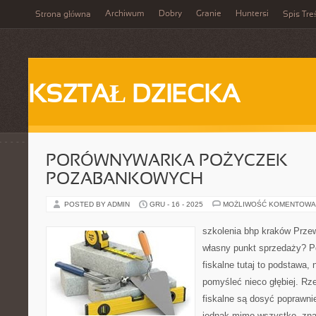
Archiwum
Dobry
Granie
Huntersi
Strona główna
Spis Tre
KSZTAŁ DZIECKA
PORÓWNYWARKA POŻYCZEK
POZABANKOWYCH
POSTED BY ADMIN
GRU - 16 - 2025
MOŻLIWOŚĆ KOMENTOWA
szkolenia bhp kraków Przew
własny punkt sprzedaży? P
fiskalne tutaj to podstawa,
pomyśleć nieco głębiej. R
fiskalne są dosyć poprawni
jednak mimo wszystko, znac