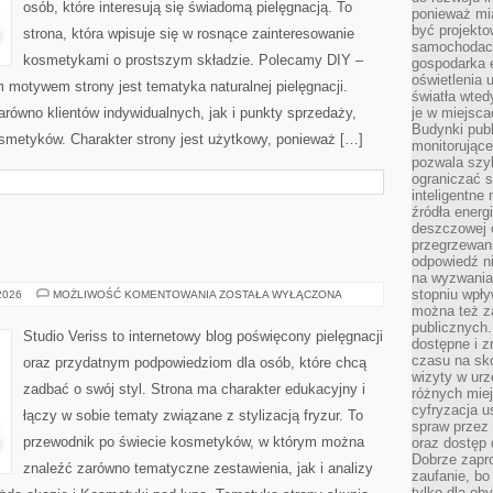
osób, które interesują się świadomą pielęgnacją. To
ponieważ mi
być projekt
strona, która wpisuje się w rosnące zainteresowanie
samochodach
kosmetykami o prostszym składzie. Polecamy DIY –
gospodarka 
oświetlenia 
motywem strony jest tematyka naturalnej pielęgnacji.
światła wted
równo klientów indywidualnych, jak i punkty sprzedaży,
je w miejsca
Budynki pub
smetyków. Charakter strony jest użytkowy, ponieważ […]
monitorujące
pozwala szy
ograniczać s
inteligentne
źródła energ
deszczowej o
przegrzewani
odpowiedź ni
na wyzwania
stopniu wpł
MAKIJAŻ
 2026
MOŻLIWOŚĆ KOMENTOWANIA
ZOSTAŁA WYŁĄCZONA
GWIAZD
można też za
publicznych.
Studio Veriss to internetowy blog poświęcony pielęgnacji
dostępne i z
czasu na sk
oraz przydatnym podpowiedziom dla osób, które chcą
wizyty w urz
zadbać o swój styl. Strona ma charakter edukacyjny i
różnych miej
cyfryzacja u
łączy w sobie tematy związane z stylizacją fryzur. To
spraw przez 
przewodnik po świecie kosmetyków, w którym można
oraz dostęp 
Dobrze zapr
znaleźć zarówno tematyczne zestawienia, jak i analizy
zaufanie, bo
tylko dla ob