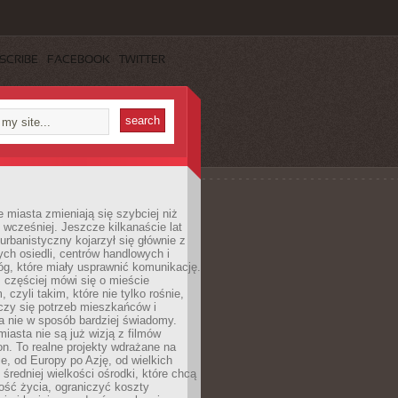
SCRIBE
FACEBOOK
TWITTER
miasta zmieniają się szybciej niż
 wcześniej. Jeszcze kilkanaście lat
urbanistyczny kojarzył się głównie z
h osiedli, centrów handlowych i
óg, które miały usprawnić komunikację.
z częściej mówi się o mieście
, czyli takim, które nie tylko rośnie,
czy się potrzeb mieszkańców i
a nie w sposób bardziej świadomy.
miasta nie są już wizją z filmów
ion. To realne projekty wdrażane na
e, od Europy po Azję, od wielkich
 średniej wielkości ośrodki, które chcą
ość życia, ograniczyć koszty