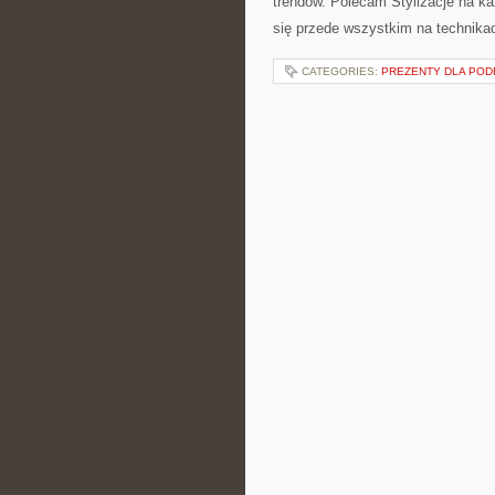
trendów. Polecam Stylizacje na ka
się przede wszystkim na technikac
CATEGORIES:
PREZENTY DLA PO