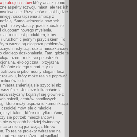
la profesjonalistów
który analizuje nie
czne aspekty rozwoju miast, ale też ich
onsekwencje. Przyszłość miast będzie
umiejętności łączenia ambicji z
lnością. Samo wdrażanie nowinek
nych nie wystarczy, jeżeli zabraknie
i i długoterminowego myślenia.
 miasto nie jest produktem, który
 i uruchomić jednym przyciskiem. To
tórym ważne są diagnoza problemów,
óżnych instytucji, udział mieszkańców
o ciągłego doskonalenia. Tam, gdzie te
ałają razem, rodzi się przestrzeń
kcjonalna, ekologiczna i przyjazna
 Właśnie dlatego smart city nie
 traktowane jako modny slogan, lecz
k rozwoju, który może realnie poprawić
milionów ludzi.
miasta zmieniają się szybciej niż
 wcześniej. Jeszcze kilkanaście lat
urbanistyczny kojarzył się głównie z
h osiedli, centrów handlowych i
óg, które miały usprawnić komunikację.
z częściej mówi się o mieście
, czyli takim, które nie tylko rośnie,
czy się potrzeb mieszkańców i
a nie w sposób bardziej świadomy.
miasta nie są już wizją z filmów
ion. To realne projekty wdrażane na
e, od Europy po Azję, od wielkich