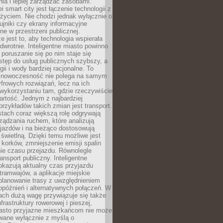
ia i lepiej zarządzać zasobami.
i smart city jest łączenie technologii z
życiem. Nie chodzi jednak wyłącznie o
zujniki czy ekrany informacyjne
e w przestrzeni publicznej.
e jest to, aby technologia wspierała
 odwrotnie. Inteligentne miasto powinno
 poruszanie się po nim staje się
stęp do usług publicznych szybszy, a
gii i wody bardziej racjonalne. To
 nowoczesność nie polega na samym
frowych rozwiązań, lecz na ich
ykorzystaniu tam, gdzie rzeczywiście
rtość. Jednym z najbardziej
rzykładów takich zmian jest transport.
tach coraz większą rolę odgrywają
ądzania ruchem, które analizują
jazdów i na bieżąco dostosowują
 świetlną. Dzięki temu możliwe jest
 korków, zmniejszenie emisji spalin
ie czasu przejazdu. Równolegle
ransport publiczny. Inteligentne
okazują aktualny czas przyjazdu
tramwajów, a aplikacje miejskie
planowanie trasy z uwzględnieniem
opóźnień i alternatywnych połączeń. W
ach dużą wagę przywiązuje się także
frastruktury rowerowej i pieszej,
asto przyjazne mieszkańcom nie może
owane wyłącznie z myślą o