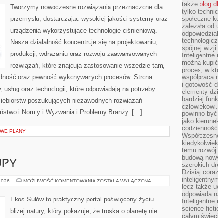
także
blog d
ŚWIATA
Tworzymy nowoczesne rozwiązania przeznaczone dla
tylko techni
przemysłu, dostarczając wysokiej jakości systemy oraz
społeczne k
zależała od 
urządzenia wykorzystujące technologię ciśnieniową.
odpowiedzia
technologicz
Nasza działalność koncentruje się na projektowaniu,
spójnej wizj
produkcji, wdrażaniu oraz rozwoju zaawansowanych
Inteligentne
można kupić
rozwiązań, które znajdują zastosowanie wszędzie tam,
proces, w k
ładność oraz pewność wykonywanych procesów. Strona
współpraca r
i gotowość d
, usług oraz technologii, które odpowiadają na potrzeby
elementy dzi
bardziej fun
siębiorstw poszukujących niezawodnych rozwiązań
człowiekowi.
ństwo i Normy i Wyzwania i Problemy Branży. […]
powinno być
jako kierune
codzienność 
OWE PLANY
Współczesne 
kiedykolwiek
temu rozwój 
budową nowyc
UPY
szerokich dr
Dzisiaj cora
inteligentnym
ŚWIADOME
 2026
MOŻLIWOŚĆ KOMENTOWANIA
ZOSTAŁA WYŁĄCZONA
ZAKUPY
lecz także u
odpowiada n
Ekos-Sułów to praktyczny portal poświęcony życiu
Inteligentne 
science fict
bliżej natury, który pokazuje, że troska o planetę nie
całym świeci