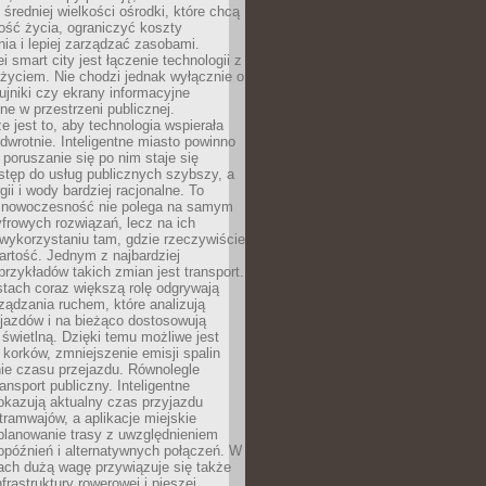
 średniej wielkości ośrodki, które chcą
ość życia, ograniczyć koszty
ia i lepiej zarządzać zasobami.
i smart city jest łączenie technologii z
życiem. Nie chodzi jednak wyłącznie o
zujniki czy ekrany informacyjne
e w przestrzeni publicznej.
e jest to, aby technologia wspierała
 odwrotnie. Inteligentne miasto powinno
 poruszanie się po nim staje się
stęp do usług publicznych szybszy, a
gii i wody bardziej racjonalne. To
 nowoczesność nie polega na samym
frowych rozwiązań, lecz na ich
ykorzystaniu tam, gdzie rzeczywiście
rtość. Jednym z najbardziej
rzykładów takich zmian jest transport.
tach coraz większą rolę odgrywają
ądzania ruchem, które analizują
jazdów i na bieżąco dostosowują
 świetlną. Dzięki temu możliwe jest
 korków, zmniejszenie emisji spalin
ie czasu przejazdu. Równolegle
ransport publiczny. Inteligentne
okazują aktualny czas przyjazdu
tramwajów, a aplikacje miejskie
planowanie trasy z uwzględnieniem
opóźnień i alternatywnych połączeń. W
ach dużą wagę przywiązuje się także
frastruktury rowerowej i pieszej,