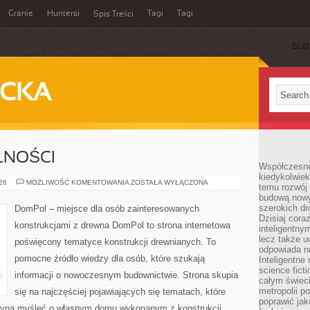
Granie
Huntersi
Tagi
Tagi
Spis Treści
SUB
ECKA
LNOŚCI
Współczesne 
kiedykolwiek
PRAWO
026
MOŻLIWOŚĆ KOMENTOWANIA
ZOSTAŁA WYŁĄCZONA
temu rozwój 
I
budową nowyc
FORMALNOŚCI
szerokich dr
DomPol – miejsce dla osób zainteresowanych
Dzisiaj cora
konstrukcjami z drewna DomPol to strona internetowa
inteligentnym
lecz także u
poświęcony tematyce konstrukcji drewnianych. To
odpowiada n
pomocne źródło wiedzy dla osób, które szukają
Inteligentne 
science fict
informacji o nowoczesnym budownictwie. Strona skupia
całym świeci
metropolii po
się na najczęściej pojawiających się tematach, które
poprawić jak
czyna myśleć o własnym domu wykonanym z konstrukcji