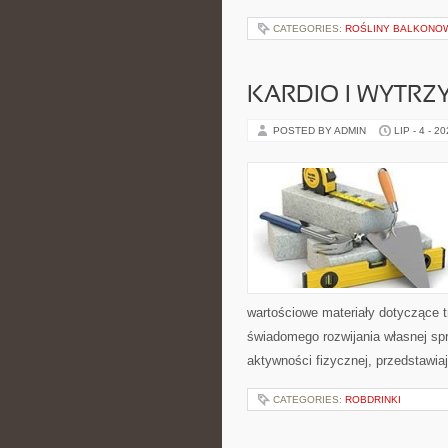
CATEGORIES:
ROŚLINY BALKONO
KARDIO I WYTR
POSTED BY ADMIN
LIP - 4 - 2
wartościowe materiały dotyczące t
świadomego rozwijania własnej sp
aktywności fizycznej, przedstawia
CATEGORIES:
ROBDRINKI