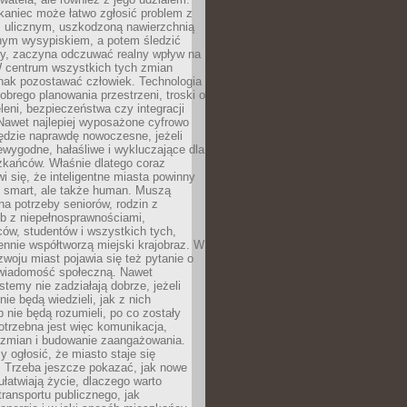
kaniec może łatwo zgłosić problem z
m ulicznym, uszkodzoną nawierzchnią
lnym wysypiskiem, a potem śledzić
wy, zaczyna odczuwać realny wpływ na
W centrum wszystkich tych zmian
nak pozostawać człowiek. Technologia
dobrego planowania przestrzeni, troski o
eleni, bezpieczeństwa czy integracji
Nawet najlepiej wyposażone cyfrowo
ędzie naprawdę nowoczesne, jeżeli
iewygodne, hałaśliwe i wykluczające dla
zkańców. Właśnie dlatego coraz
i się, że inteligentne miasta powinny
o smart, ale także human. Muszą
a potrzeby seniorów, rodzin z
b z niepełnosprawnościami,
ców, studentów i wszystkich tych,
ennie współtworzą miejski krajobraz. W
zwoju miast pojawia się też pytanie o
świadomość społeczną. Nawet
stemy nie zadziałają dobrze, jeżeli
ie będą wiedzieli, jak z nich
b nie będą rozumieli, po co zostały
trzebna jest więc komunikacja,
 zmian i budowanie zaangażowania.
y ogłosić, że miasto staje się
. Trzeba jeszcze pokazać, jak nowe
ułatwiają życie, dlaczego warto
transportu publicznego, jak