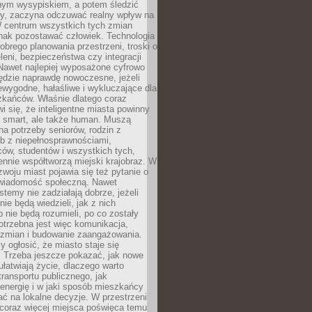
lnym wysypiskiem, a potem śledzić
wy, zaczyna odczuwać realny wpływ na
W centrum wszystkich tych zmian
nak pozostawać człowiek. Technologia
dobrego planowania przestrzeni, troski o
eleni, bezpieczeństwa czy integracji
Nawet najlepiej wyposażone cyfrowo
ędzie naprawdę nowoczesne, jeżeli
iewygodne, hałaśliwe i wykluczające dla
zkańców. Właśnie dlatego coraz
i się, że inteligentne miasta powinny
o smart, ale także human. Muszą
a potrzeby seniorów, rodzin z
b z niepełnosprawnościami,
ców, studentów i wszystkich tych,
ennie współtworzą miejski krajobraz. W
zwoju miast pojawia się też pytanie o
świadomość społeczną. Nawet
stemy nie zadziałają dobrze, jeżeli
ie będą wiedzieli, jak z nich
b nie będą rozumieli, po co zostały
trzebna jest więc komunikacja,
 zmian i budowanie zaangażowania.
y ogłosić, że miasto staje się
. Trzeba jeszcze pokazać, jak nowe
ułatwiają życie, dlaczego warto
transportu publicznego, jak
energię i w jaki sposób mieszkańcy
ć na lokalne decyzje. W przestrzeni
 coraz więcej miejsca poświęca temu