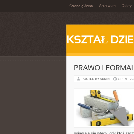
Archiwum
Dobry
Strona główna
KSZTAŁ DZI
PRAWO I FORMA
POSTED BY ADMIN
LIP - 9 - 2
pojawiają się wtedy, gdy ktoś za