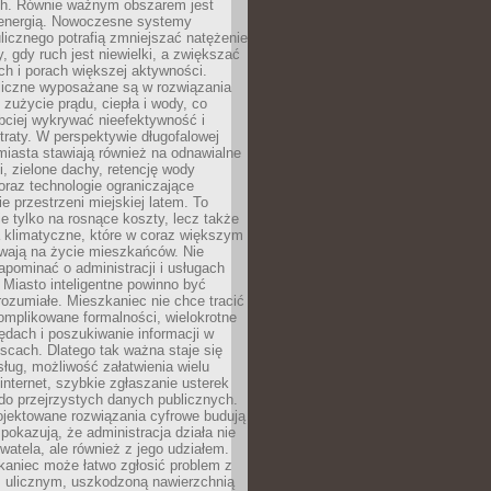
. Równie ważnym obszarem jest
energią. Nowoczesne systemy
ulicznego potrafią zmniejszać natężenie
y, gdy ruch jest niewielki, a zwiększać
ch i porach większej aktywności.
liczne wyposażane są w rozwiązania
 zużycie prądu, ciepła i wody, co
bciej wykrywać nieefektywność i
traty. W perspektywie długofalowej
 miasta stawiają również na odnawialne
ii, zielone dachy, retencję wody
raz technologie ograniczające
e przestrzeni miejskiej latem. To
e tylko na rosnące koszty, lecz także
 klimatyczne, które w coraz większym
ywają na życie mieszkańców. Nie
pominać o administracji i usługach
 Miasto inteligentne powinno być
rozumiałe. Mieszkaniec nie chce tracić
omplikowane formalności, wielokrotne
ędach i poszukiwanie informacji w
scach. Dlatego tak ważna staje się
sług, możliwość załatwienia wielu
internet, szybkie zgłaszanie usterek
do przejrzystych danych publicznych.
ojektowane rozwiązania cyfrowe budują
 pokazują, że administracja działa nie
ywatela, ale również z jego udziałem.
kaniec może łatwo zgłosić problem z
m ulicznym, uszkodzoną nawierzchnią