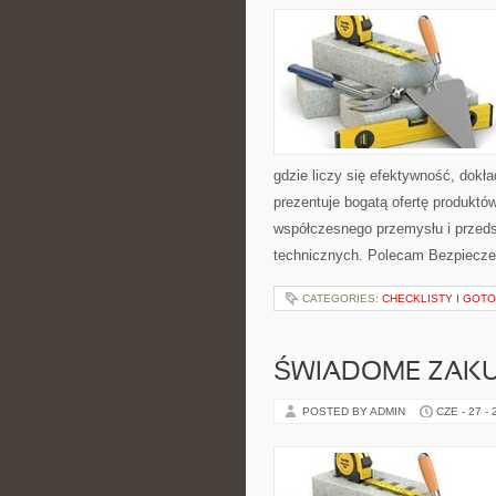
gdzie liczy się efektywność, dok
prezentuje bogatą ofertę produktów
współczesnego przemysłu i przed
technicznych. Polecam Bezpiecze
CATEGORIES:
CHECKLISTY I GOT
ŚWIADOME ZAK
POSTED BY ADMIN
CZE - 27 -