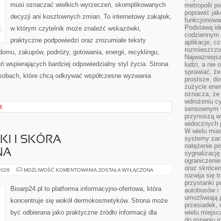
musi oznaczać wielkich wyrzeczeń, skomplikowanych
metropolii po
poprawić jak
decyzji ani kosztownych zmian. To internetowy zakątek,
funkcjonowan
Podstawą ide
w którym czytelnik może znaleźć wskazówki,
codziennym 
praktyczne podpowiedzi oraz zrozumiałe teksty
aplikacje, c
rozmieszczon
omu, zakupów, podróży, gotowania, energii, recyklingu,
Najważniejsz
 wspierających bardziej odpowiedzialny styl życia. Strona
ludzi, a nie
sprawiać, że
osobach, które chcą odkrywać współczesne wyzwania
prostsze, do
zużycie ener
oznacza, że
wdrożeniu cy
E
sensownym w
przynoszą wa
widocznych p
W wielu mias
I I SKÓRA
systemy zarz
natężenie po
NA
sygnalizację
ograniczenie
oraz skrócen
DERMOKOSMETYKI
 2026
MOŻLIWOŚĆ KOMENTOWANIA
ZOSTAŁA WYŁĄCZONA
rozwija się t
I
SKÓRA
przystanki p
PROBLEMATYCZNA
Bioarp24.pl to platforma informacyjno-ofertowa, która
autobusów i 
umożliwiają 
koncentruje się wokół dermokosmetyków. Strona może
przesiadek, 
być odbierana jako praktyczne źródło informacji dla
wielu miejsc
do rozwoju in