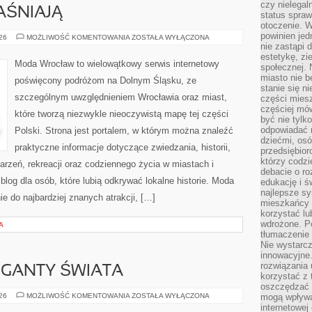
czy nielega
AŚNIAJĄ
status spra
otoczenie. 
powinien jed
CZYTELNICY
026
MOŻLIWOŚĆ KOMENTOWANIA
ZOSTAŁA WYŁĄCZONA
WYJAŚNIAJĄ
nie zastąpi 
estetykę, zi
Moda Wrocław to wielowątkowy serwis internetowy
społecznej. 
miasto nie b
poświęcony podróżom na Dolnym Śląsku, ze
stanie się n
szczególnym uwzględnieniem Wrocławia oraz miast,
części mies
częściej mów
które tworzą niezwykle nieoczywistą mapę tej części
być nie tylk
odpowiadać n
Polski. Strona jest portalem, w którym można znaleźć
dziećmi, osó
praktyczne informacje dotyczące zwiedzania, historii,
przedsiębior
którzy codzi
ydarzeń, rekreacji oraz codziennego życia w miastach i
debacie o ro
log dla osób, które lubią odkrywać lokalne historie. Moda
edukację i 
najlepsze sy
e do najbardziej znanych atrakcji, […]
mieszkańcy n
korzystać lu
wdrożone. Po
A
tłumaczenie
Nie wystarcz
innowacyjne
rozwiązania 
GIGANTY ŚWIATA
korzystać z 
oszczędzać 
CIEKAWOSTKI
026
MOŻLIWOŚĆ KOMENTOWANIA
ZOSTAŁA WYŁĄCZONA
mogą wpływa
I
internetowej
GIGANTY