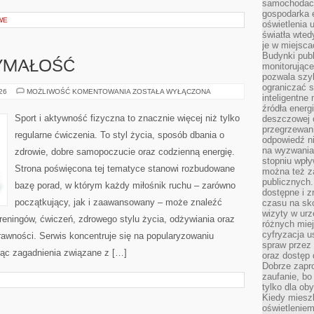
samochodach
gospodarka 
WE
oświetlenia 
światła wted
je w miejsca
Budynki pub
ZYMAŁOŚĆ
monitorujące
pozwala szy
ograniczać s
KARDIO
026
MOŻLIWOŚĆ KOMENTOWANIA
ZOSTAŁA WYŁĄCZONA
inteligentne
I
WYTRZYMAŁOŚĆ
źródła energ
Sport i aktywność fizyczna to znacznie więcej niż tylko
deszczowej o
przegrzewani
regularne ćwiczenia. To styl życia, sposób dbania o
odpowiedź ni
na wyzwania
zdrowie, dobre samopoczucie oraz codzienną energię.
stopniu wpł
Strona poświęcona tej tematyce stanowi rozbudowane
można też za
publicznych.
bazę porad, w którym każdy miłośnik ruchu – zarówno
dostępne i z
początkujący, jak i zaawansowany – może znaleźć
czasu na sk
wizyty w urz
reningów, ćwiczeń, zdrowego stylu życia, odżywiania oraz
różnych miej
cyfryzacja u
rawności. Serwis koncentruje się na popularyzowaniu
spraw przez 
jąc zagadnienia związane z […]
oraz dostęp 
Dobrze zapr
zaufanie, bo
tylko dla ob
Kiedy miesz
oświetlenie