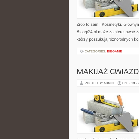
Zrób to sam i Kosmetyki. Głównym 
Bioarp24.pl może zainteresować za
którzy poszukują różnorodnych ko
CATEGORIES:
BIEGANIE
MAKIJAŻ GWIAZD
POSTED BY ADMIN
CZE - 19 -