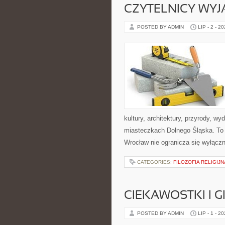
CZYTELNICY WYJ
POSTED BY ADMIN
LIP - 2 - 2
kultury, architektury, przyrody, w
miasteczkach Dolnego Śląska. To b
Wrocław nie ogranicza się wyłączni
CATEGORIES:
FILOZOFIA RELIGIJN
CIEKAWOSTKI I 
POSTED BY ADMIN
LIP - 1 - 2