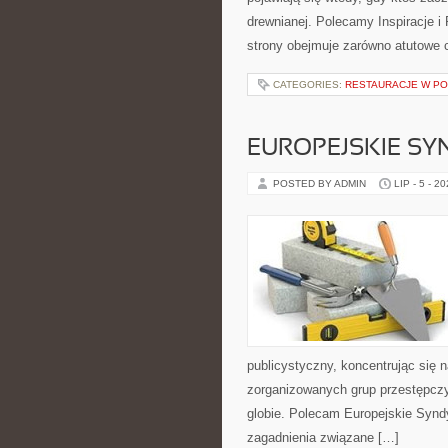
drewnianej. Polecamy Inspiracje i
strony obejmuje zarówno atutowe
CATEGORIES:
RESTAURACJE W P
EUROPEJSKIE S
POSTED BY ADMIN
LIP - 5 - 2
publicystyczny, koncentrując się 
zorganizowanych grup przestępczy
globie. Polecam Europejskie Syndyk
zagadnienia związane […]