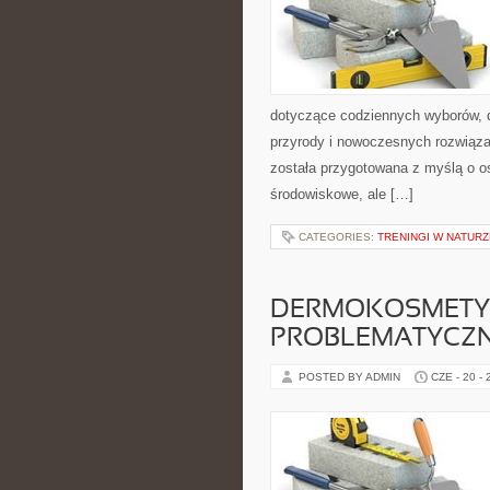
dotyczące codziennych wyborów, d
przyrody i nowoczesnych rozwiązań
została przygotowana z myślą o 
środowiskowe, ale […]
CATEGORIES:
TRENINGI W NATURZ
DERMOKOSMETYK
PROBLEMATYCZ
POSTED BY ADMIN
CZE - 20 -