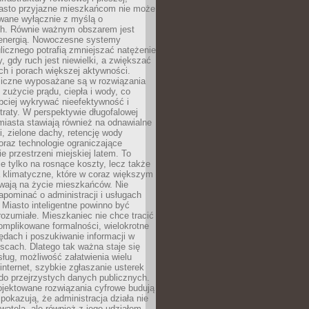
asto przyjazne mieszkańcom nie może
owane wyłącznie z myślą o
. Równie ważnym obszarem jest
energią. Nowoczesne systemy
ulicznego potrafią zmniejszać natężenie
y, gdy ruch jest niewielki, a zwiększać
ch i porach większej aktywności.
liczne wyposażane są w rozwiązania
 zużycie prądu, ciepła i wody, co
bciej wykrywać nieefektywność i
traty. W perspektywie długofalowej
 miasta stawiają również na odnawialne
ii, zielone dachy, retencję wody
raz technologie ograniczające
e przestrzeni miejskiej latem. To
e tylko na rosnące koszty, lecz także
 klimatyczne, które w coraz większym
ywają na życie mieszkańców. Nie
pominać o administracji i usługach
 Miasto inteligentne powinno być
rozumiałe. Mieszkaniec nie chce tracić
omplikowane formalności, wielokrotne
ędach i poszukiwanie informacji w
scach. Dlatego tak ważna staje się
sług, możliwość załatwienia wielu
internet, szybkie zgłaszanie usterek
do przejrzystych danych publicznych.
ojektowane rozwiązania cyfrowe budują
 pokazują, że administracja działa nie
ywatela, ale również z jego udziałem.