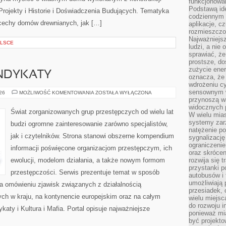
funkcjonowan
Podstawą ide
 Projekty i Historie i Doświadczenia Budujących. Tematyka
codziennym 
 cechy domów drewnianych, jak […]
aplikacje, c
rozmieszczon
Najważniejsz
OLSCE
ludzi, a nie
sprawiać, że
prostsze, do
zużycie ener
YNDYKATY
oznacza, że
wdrożeniu cy
sensownym w
EUROPEJSKIE
026
MOŻLIWOŚĆ KOMENTOWANIA
ZOSTAŁA WYŁĄCZONA
SYNDYKATY
przynoszą wa
widocznych p
Świat zorganizowanych grup przestępczych od wielu lat
W wielu mias
systemy zarz
budzi ogromne zainteresowanie zarówno specjalistów,
natężenie po
jak i czytelników. Strona stanowi obszerne kompendium
sygnalizację
ograniczenie
informacji poświęcone organizacjom przestępczym, ich
oraz skrócen
ewolucji, modelom działania, a także nowym formom
rozwija się t
przystanki p
przestępczości. Serwis prezentuje temat w sposób
autobusów i 
umożliwiają 
na omówieniu zjawisk związanych z działalnością
przesiadek, 
ch w kraju, na kontynencie europejskim oraz na całym
wielu miejsc
do rozwoju in
aty i Kultura i Mafia. Portal opisuje najważniejsze
ponieważ mi
być projekt