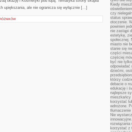
żdą okazję i Kosmetyki pod lupą. Tematyka strony skupia
Kiedy miesz
h upiększania, ale nie ogranicza się wyłącznie […]
oświetlenie
czy nielega
status spra
DRÓŻNIKÓW
otoczenie. 
powinien jed
nie zastąpi 
estetykę, zi
społecznej. 
miasto nie b
stanie się n
części mies
częściej mów
być nie tylk
odpowiadać n
dziećmi, osó
przedsiębior
którzy codzi
debacie o ro
edukację i 
najlepsze sy
mieszkańcy n
korzystać lu
wdrożone. Po
tłumaczenie
Nie wystarcz
innowacyjne
rozwiązania 
korzystać z 