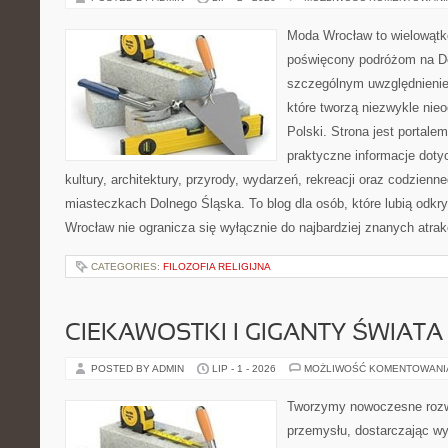
Moda Wrocław to wielowątk
poświęcony podróżom na D
szczególnym uwzględnienie
które tworzą niezwykle nie
Polski. Strona jest portal
praktyczne informacje dotyc
kultury, architektury, przyrody, wydarzeń, rekreacji oraz codzienn
miasteczkach Dolnego Śląska. To blog dla osób, które lubią odkry
Wrocław nie ogranicza się wyłącznie do najbardziej znanych atrakc
CATEGORIES:
FILOZOFIA RELIGIJNA
CIEKAWOSTKI I GIGANTY ŚWIATA
POSTED BY ADMIN
LIP - 1 - 2026
MOŻLIWOŚĆ KOMENTOWAN
Tworzymy nowoczesne rozw
przemysłu, dostarczając wy