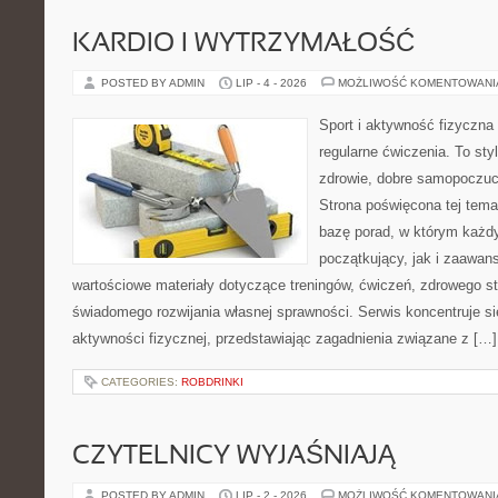
KARDIO I WYTRZYMAŁOŚĆ
POSTED BY ADMIN
LIP - 4 - 2026
MOŻLIWOŚĆ KOMENTOWAN
Sport i aktywność fizyczna 
regularne ćwiczenia. To sty
zdrowie, dobre samopoczuci
Strona poświęcona tej tem
bazę porad, w którym każdy
początkujący, jak i zaawa
wartościowe materiały dotyczące treningów, ćwiczeń, zdrowego st
świadomego rozwijania własnej sprawności. Serwis koncentruje s
aktywności fizycznej, przedstawiając zagadnienia związane z […]
CATEGORIES:
ROBDRINKI
CZYTELNICY WYJAŚNIAJĄ
POSTED BY ADMIN
LIP - 2 - 2026
MOŻLIWOŚĆ KOMENTOWAN