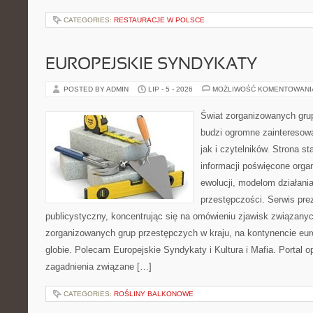
CATEGORIES:
RESTAURACJE W POLSCE
EUROPEJSKIE SYNDYKATY
POSTED BY ADMIN
LIP - 5 - 2026
MOŻLIWOŚĆ KOMENTOWAN
Świat zorganizowanych grup
budzi ogromne zainteresowa
jak i czytelników. Strona 
informacji poświęcone orga
ewolucji, modelom działan
przestępczości. Serwis pre
publicystyczny, koncentrując się na omówieniu zjawisk związanyc
zorganizowanych grup przestępczych w kraju, na kontynencie eu
globie. Polecam Europejskie Syndykaty i Kultura i Mafia. Portal o
zagadnienia związane […]
CATEGORIES:
ROŚLINY BALKONOWE