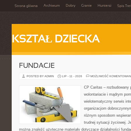
Archiwum
Dobry
Granie
Huntersi
Strona główna
Spis Tre
KSZTAŁ DZIECKA
FUNDACJE
POSTED BY ADMIN
LIP - 11 - 2026
MOŻLIWOŚĆ KOMENTOWAN
CP Caritas – rozbudowany p
wolontariacie i mądrym pom
wielotematyczny serwis in
organizacjom dobroczynnym,
różnym sposobom wspierani
trudnej sytuacji życiowej. J
można znaleźć użyteczne materiały dotyczące działalności fundac