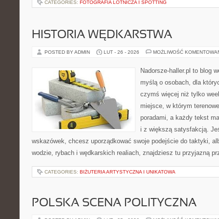
CATEGORIES:
FOTOGRAFIA LOTNICZA I SPOTTING
HISTORIA WĘDKARSTWA
POSTED BY ADMIN
LUT - 26 - 2026
MOŻLIWOŚĆ KOMENTOWA
Nadorsze-haller.pl to blog w
myślą o osobach, dla który
czymś więcej niż tylko we
miejsce, w którym terenowe
poradami, a każdy tekst ma
i z większą satysfakcją. J
wskazówek, chcesz uporządkować swoje podejście do taktyki, alb
wodzie, rybach i wędkarskich realiach, znajdziesz tu przyjazną p
CATEGORIES:
BIŻUTERIA ARTYSTYCZNA I UNIKATOWA
POLSKA SCENA POLITYCZNA