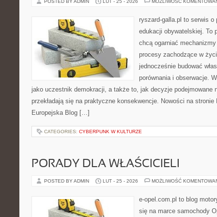
POSTED BY ADMIN
LUT - 25 - 2026
MOŻLIWOŚĆ KOMENTOWA
ryszard-galla.pl to serwis o 
edukacji obywatelskiej. To 
chcą ogarniać mechanizmy p
procesy zachodzące w życi
jednocześnie budować włas
porównania i obserwacje. W
jako uczestnik demokracji, a także to, jak decyzje podejmowane
przekładają się na praktyczne konsekwencje. Nowości na stronie P
Europejska Blog […]
CATEGORIES:
CYBERPUNK W KULTURZE
PORADY DLA WŁAŚCICIELI
POSTED BY ADMIN
LUT - 25 - 2026
MOŻLIWOŚĆ KOMENTOWA
e-opel.com.pl to blog motor
się na marce samochody Op