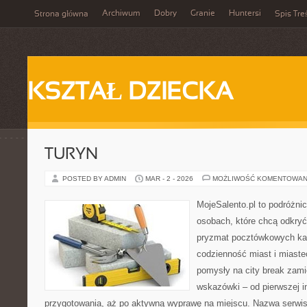
Archiwum
Dobry
Granie
Huntersi
Strona główna
Spis Tre
KSZTAŁ DZIECKA
TURYN
POSTED BY ADMIN
MAR - 2 - 2026
MOŻLIWOŚĆ KOMENTOWAN
MojeSalento.pl to podróżni
osobach, które chcą odkryć 
pryzmat pocztówkowych kad
codzienność miast i miaste
pomysły na city break zami
wskazówki – od pierwszej in
przygotowania, aż po aktywną wyprawę na miejscu. Nazwa serwis