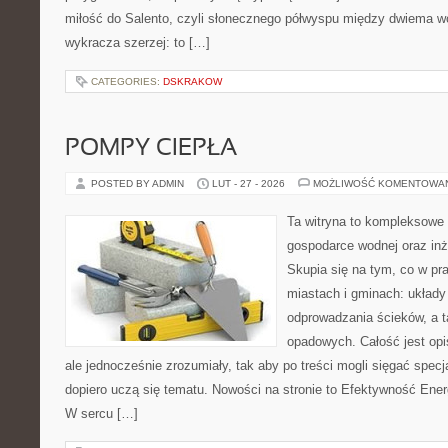
miłość do Salento, czyli słonecznego półwyspu między dwiema wo
wykracza szerzej: to […]
CATEGORIES:
DSKRAKOW
POMPY CIEPŁA
POSTED BY ADMIN
LUT - 27 - 2026
MOŻLIWOŚĆ KOMENTOWA
Ta witryna to kompleksowe
gospodarce wodnej oraz inży
Skupia się na tym, co w pr
miastach i gminach: układy
odprowadzania ścieków, a 
opadowych. Całość jest op
ale jednocześnie zrozumiały, tak aby po treści mogli sięgać specja
dopiero uczą się tematu. Nowości na stronie to Efektywność Ener
W sercu […]