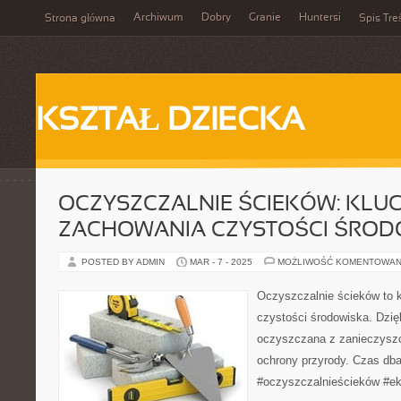
Archiwum
Dobry
Granie
Huntersi
Strona główna
Spis Tre
KSZTAŁ DZIECKA
OCZYSZCZALNIE ŚCIEKÓW: KLU
ZACHOWANIA CZYSTOŚCI ŚROD
POSTED BY ADMIN
MAR - 7 - 2025
MOŻLIWOŚĆ KOMENTOWAN
Oczyszczalnie ścieków to 
czystości środowiska. Dzię
oczyszczana z zanieczyszc
ochrony przyrody. Czas dba
#oczyszczalnieścieków #ek