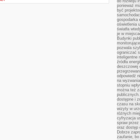
do rozwoju in
ponieważ mi
być projekt
samochodach
gospodarka 
oświetlenia 
światła wted
je w miejsca
Budynki pub
monitorujące
pozwala szy
ograniczać s
inteligentne
źródła energ
deszczowej o
przegrzewani
odpowiedź ni
na wyzwania
stopniu wpł
można też za
publicznych.
dostępne i z
czasu na sk
wizyty w urz
różnych miej
cyfryzacja u
spraw przez 
oraz dostęp 
Dobrze zapr
zaufanie, bo