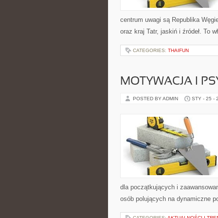
centrum uwagi są Republika Węgier
oraz kraj Tatr, jaskiń i źródeł. To
CATEGORIES:
THAIFUN
MOTYWACJA I P
POSTED BY ADMIN
STY - 25 -
dla początkujących i zaawansowany
osób polujących na dynamiczne pod
CATEGORIES:
AKTUALNOŚCI I TRE