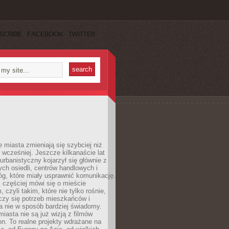
SCRIBE
FACEBOOK
TWITTER
miasta zmieniają się szybciej niż
 wcześniej. Jeszcze kilkanaście lat
urbanistyczny kojarzył się głównie z
h osiedli, centrów handlowych i
óg, które miały usprawnić komunikację.
z częściej mówi się o mieście
, czyli takim, które nie tylko rośnie,
czy się potrzeb mieszkańców i
a nie w sposób bardziej świadomy.
miasta nie są już wizją z filmów
ion. To realne projekty wdrażane na