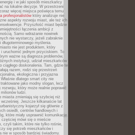
energię i w jaki sposób mieszkańcy
ć na lokalne decyzje. W przestrzeni
 coraz więcej miejsca poświęca temu
la profesjonalistów
który analizuje nie
czne aspekty rozwoju miast, ale też ich
onsekwencje. Przyszłość miast będzie
umiejętności łączenia ambicji z
lnością. Samo wdrażanie nowinek
nych nie wystarczy, jeżeli zabraknie
i i długoterminowego myślenia.
 miasto nie jest produktem, który
 i uruchomić jednym przyciskiem. To
tórym ważne są diagnoza problemów,
óżnych instytucji, udział mieszkańców
o ciągłego doskonalenia. Tam, gdzie te
ałają razem, rodzi się przestrzeń
kcjonalna, ekologiczna i przyjazna
 Właśnie dlatego smart city nie
 traktowane jako modny slogan, lecz
k rozwoju, który może realnie poprawić
milionów ludzi.
miasta zmieniają się szybciej niż
 wcześniej. Jeszcze kilkanaście lat
urbanistyczny kojarzył się głównie z
h osiedli, centrów handlowych i
óg, które miały usprawnić komunikację.
z częściej mówi się o mieście
, czyli takim, które nie tylko rośnie,
czy się potrzeb mieszkańców i
a nie w sposób bardziej świadomy.