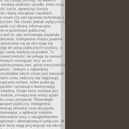
e, od Europy po Azję, od wielkich
 średniej wielkości ośrodki, które chcą
ość życia, ograniczyć koszty
ia i lepiej zarządzać zasobami.
i smart city jest łączenie technologii z
życiem. Nie chodzi jednak wyłącznie o
zujniki czy ekrany informacyjne
e w przestrzeni publicznej.
e jest to, aby technologia wspierała
 odwrotnie. Inteligentne miasto powinno
 poruszanie się po nim staje się
stęp do usług publicznych szybszy, a
gii i wody bardziej racjonalne. To
 nowoczesność nie polega na samym
frowych rozwiązań, lecz na ich
ykorzystaniu tam, gdzie rzeczywiście
rtość. Jednym z najbardziej
rzykładów takich zmian jest transport.
tach coraz większą rolę odgrywają
ądzania ruchem, które analizują
jazdów i na bieżąco dostosowują
 świetlną. Dzięki temu możliwe jest
 korków, zmniejszenie emisji spalin
ie czasu przejazdu. Równolegle
ransport publiczny. Inteligentne
okazują aktualny czas przyjazdu
tramwajów, a aplikacje miejskie
planowanie trasy z uwzględnieniem
opóźnień i alternatywnych połączeń. W
ach dużą wagę przywiązuje się także