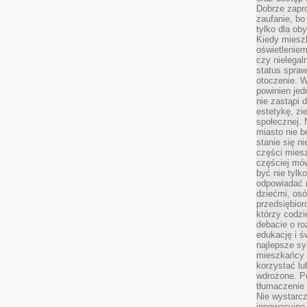
Dobrze zapr
zaufanie, bo
tylko dla ob
Kiedy miesz
oświetlenie
czy nielega
status spra
otoczenie. 
powinien jed
nie zastąpi 
estetykę, zi
społecznej. 
miasto nie b
stanie się n
części mies
częściej mów
być nie tylk
odpowiadać n
dziećmi, osó
przedsiębior
którzy codzi
debacie o ro
edukację i 
najlepsze sy
mieszkańcy n
korzystać lu
wdrożone. Po
tłumaczenie
Nie wystarcz
innowacyjne