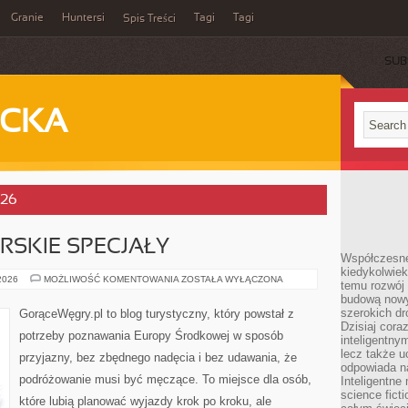
Granie
Huntersi
Tagi
Tagi
Spis Treści
SUB
ECKA
026
RSKIE SPECJAŁY
Współczesne 
kiedykolwiek
KUCHNIA
 2026
MOŻLIWOŚĆ KOMENTOWANIA
ZOSTAŁA WYŁĄCZONA
temu rozwój 
I
budową nowyc
WĘGIERSKIE
SPECJAŁY
szerokich dr
GorąceWęgry.pl to blog turystyczny, który powstał z
Dzisiaj cora
potrzeby poznawania Europy Środkowej w sposób
inteligentnym
lecz także u
przyjazny, bez zbędnego nadęcia i bez udawania, że
odpowiada n
podróżowanie musi być męczące. To miejsce dla osób,
Inteligentne 
science fict
które lubią planować wyjazdy krok po kroku, ale