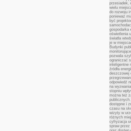
przesiadek, 
wielu miejsc
do rozwoju in
ponieważ mi
być projekt
samochodach
gospodarka 
oświetlenia 
światła wted
je w miejsca
Budynki pub
monitorujące
pozwala szy
ograniczać s
inteligentne
źródła energ
deszczowej o
przegrzewani
odpowiedź ni
na wyzwania
stopniu wpł
można też za
publicznych.
dostępne i z
czasu na sk
wizyty w urz
różnych miej
cyfryzacja u
spraw przez 
oraz dostęp 