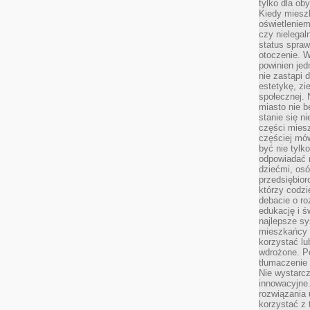
tylko dla ob
Kiedy miesz
oświetlenie
czy nielega
status spra
otoczenie. 
powinien jed
nie zastąpi 
estetykę, zi
społecznej. 
miasto nie b
stanie się n
części mies
częściej mów
być nie tylk
odpowiadać n
dziećmi, osó
przedsiębior
którzy codzi
debacie o ro
edukację i 
najlepsze sy
mieszkańcy n
korzystać lu
wdrożone. Po
tłumaczenie
Nie wystarcz
innowacyjne
rozwiązania 
korzystać z 