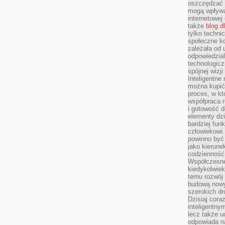
oszczędzać 
mogą wpływa
internetowej
także
blog d
tylko techni
społeczne k
zależała od 
odpowiedzia
technologicz
spójnej wizj
Inteligentne
można kupić
proces, w k
współpraca r
i gotowość d
elementy dzi
bardziej fun
człowiekowi.
powinno być
jako kierune
codzienność 
Współczesne 
kiedykolwiek
temu rozwój 
budową nowyc
szerokich dr
Dzisiaj cora
inteligentnym
lecz także u
odpowiada n