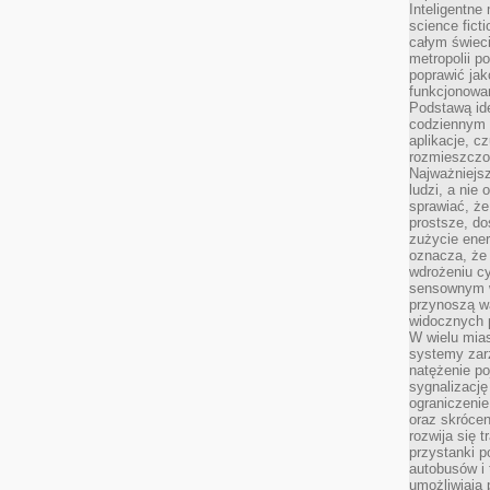
Inteligentne 
science fict
całym świeci
metropolii po
poprawić jak
funkcjonowan
Podstawą ide
codziennym 
aplikacje, c
rozmieszczon
Najważniejsz
ludzi, a nie
sprawiać, że
prostsze, do
zużycie ener
oznacza, że
wdrożeniu cy
sensownym w
przynoszą wa
widocznych p
W wielu mias
systemy zarz
natężenie po
sygnalizację
ograniczenie
oraz skrócen
rozwija się t
przystanki p
autobusów i 
umożliwiają 