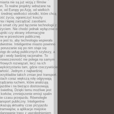
miasta nie są już wizją z filmów
ion. To realne projekty wdrażane na
e, od Europy po Azję, od wielkich
 średniej wielkości ośrodki, które chcą
ość życia, ograniczyć koszty
ia i lepiej zarządzać zasobami.
i smart city jest łączenie technologii z
życiem. Nie chodzi jednak wyłącznie o
zujniki czy ekrany informacyjne
e w przestrzeni publicznej.
e jest to, aby technologia wspierała
 odwrotnie. Inteligentne miasto powinno
 poruszanie się po nim staje się
stęp do usług publicznych szybszy, a
gii i wody bardziej racjonalne. To
 nowoczesność nie polega na samym
frowych rozwiązań, lecz na ich
ykorzystaniu tam, gdzie rzeczywiście
rtość. Jednym z najbardziej
rzykładów takich zmian jest transport.
tach coraz większą rolę odgrywają
ądzania ruchem, które analizują
jazdów i na bieżąco dostosowują
 świetlną. Dzięki temu możliwe jest
 korków, zmniejszenie emisji spalin
ie czasu przejazdu. Równolegle
ransport publiczny. Inteligentne
okazują aktualny czas przyjazdu
tramwajów, a aplikacje miejskie
planowanie trasy z uwzględnieniem