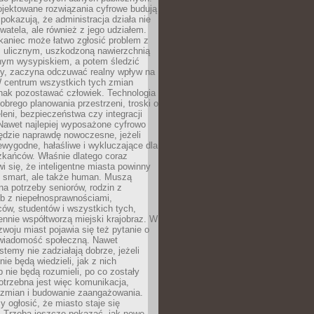
ojektowane rozwiązania cyfrowe budują
 pokazują, że administracja działa nie
ywatela, ale również z jego udziałem.
kaniec może łatwo zgłosić problem z
m ulicznym, uszkodzoną nawierzchnią
lnym wysypiskiem, a potem śledzić
wy, zaczyna odczuwać realny wpływ na
W centrum wszystkich tych zmian
nak pozostawać człowiek. Technologia
dobrego planowania przestrzeni, troski o
eleni, bezpieczeństwa czy integracji
Nawet najlepiej wyposażone cyfrowo
ędzie naprawdę nowoczesne, jeżeli
iewygodne, hałaśliwe i wykluczające dla
zkańców. Właśnie dlatego coraz
i się, że inteligentne miasta powinny
o smart, ale także human. Muszą
a potrzeby seniorów, rodzin z
b z niepełnosprawnościami,
ców, studentów i wszystkich tych,
ennie współtworzą miejski krajobraz. W
zwoju miast pojawia się też pytanie o
świadomość społeczną. Nawet
stemy nie zadziałają dobrze, jeżeli
ie będą wiedzieli, jak z nich
b nie będą rozumieli, po co zostały
trzebna jest więc komunikacja,
 zmian i budowanie zaangażowania.
y ogłosić, że miasto staje się
. Trzeba jeszcze pokazać, jak nowe