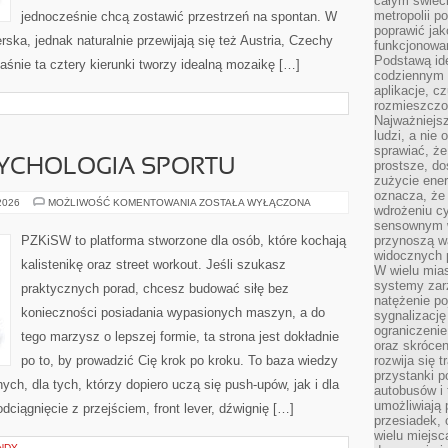
całym świeci
metropolii po
jednocześnie chcą zostawić przestrzeń na spontan. W
poprawić jak
ska, jednak naturalnie przewijają się też Austria, Czechy
funkcjonowan
Podstawą ide
 właśnie ta cztery kierunki tworzy idealną mozaikę […]
codziennym 
aplikacje, c
rozmieszczon
Najważniejsz
ludzi, a nie
sprawiać, że
SYCHOLOGIA SPORTU
prostsze, do
zużycie ener
oznacza, że
MOTYWACJA
 2026
MOŻLIWOŚĆ KOMENTOWANIA
ZOSTAŁA WYŁĄCZONA
wdrożeniu cy
I
PSYCHOLOGIA
sensownym w
SPORTU
PZKiSW to platforma stworzone dla osób, które kochają
przynoszą wa
widocznych p
kalistenikę oraz street workout. Jeśli szukasz
W wielu mias
systemy zarz
praktycznych porad, chcesz budować siłę bez
natężenie po
konieczności posiadania wypasionych maszyn, a do
sygnalizację
ograniczenie
tego marzysz o lepszej formie, ta strona jest dokładnie
oraz skrócen
po to, by prowadzić Cię krok po kroku. To baza wiedzy
rozwija się t
przystanki p
ch, dla tych, którzy dopiero uczą się push-upów, jak i dla
autobusów i 
umożliwiają 
ciągnięcie z przejściem, front lever, dźwignię […]
przesiadek, 
wielu miejsc
NDY