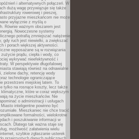
opóźnień i alternatywnych połączeń. W
ach dużą wagę przywiązuje się także
frastruktury rowerowej i pieszej,
asto przyjazne mieszkańcom nie może
owane wyłącznie z myślą o
. Równie ważnym obszarem jest
energią. Nowoczesne systemy
ulicznego potrafią zmniejszać natężenie
y, gdy ruch jest niewielki, a zwiększać
ch i porach większej aktywności.
liczne wyposażane są w rozwiązania
 zużycie prądu, ciepła i wody, co
bciej wykrywać nieefektywność i
traty. W perspektywie długofalowej
 miasta stawiają również na odnawialne
ii, zielone dachy, retencję wody
raz technologie ograniczające
e przestrzeni miejskiej latem. To
e tylko na rosnące koszty, lecz także
 klimatyczne, które w coraz większym
ywają na życie mieszkańców. Nie
pominać o administracji i usługach
 Miasto inteligentne powinno być
rozumiałe. Mieszkaniec nie chce tracić
omplikowane formalności, wielokrotne
ędach i poszukiwanie informacji w
scach. Dlatego tak ważna staje się
sług, możliwość załatwienia wielu
internet, szybkie zgłaszanie usterek
do przejrzystych danych publicznych.