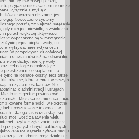
frastruktury rowerowej i pieszej,
asto przyjazne mieszkańcom nie może
owane wyłącznie z myślą o
. Równie ważnym obszarem jest
energią. Nowoczesne systemy
ulicznego potrafią zmniejszać natężenie
y, gdy ruch jest niewielki, a zwiększać
ch i porach większej aktywności.
liczne wyposażane są w rozwiązania
 zużycie prądu, ciepła i wody, co
bciej wykrywać nieefektywność i
traty. W perspektywie długofalowej
 miasta stawiają również na odnawialne
ii, zielone dachy, retencję wody
raz technologie ograniczające
e przestrzeni miejskiej latem. To
e tylko na rosnące koszty, lecz także
 klimatyczne, które w coraz większym
ywają na życie mieszkańców. Nie
pominać o administracji i usługach
 Miasto inteligentne powinno być
rozumiałe. Mieszkaniec nie chce tracić
omplikowane formalności, wielokrotne
ędach i poszukiwanie informacji w
scach. Dlatego tak ważna staje się
sług, możliwość załatwienia wielu
internet, szybkie zgłaszanie usterek
do przejrzystych danych publicznych.
ojektowane rozwiązania cyfrowe budują
 pokazują, że administracja działa nie