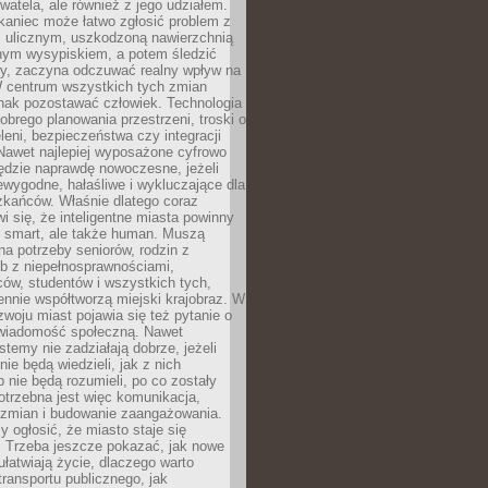
ywatela, ale również z jego udziałem.
kaniec może łatwo zgłosić problem z
m ulicznym, uszkodzoną nawierzchnią
lnym wysypiskiem, a potem śledzić
wy, zaczyna odczuwać realny wpływ na
W centrum wszystkich tych zmian
nak pozostawać człowiek. Technologia
dobrego planowania przestrzeni, troski o
eleni, bezpieczeństwa czy integracji
Nawet najlepiej wyposażone cyfrowo
ędzie naprawdę nowoczesne, jeżeli
iewygodne, hałaśliwe i wykluczające dla
zkańców. Właśnie dlatego coraz
i się, że inteligentne miasta powinny
o smart, ale także human. Muszą
a potrzeby seniorów, rodzin z
b z niepełnosprawnościami,
ców, studentów i wszystkich tych,
ennie współtworzą miejski krajobraz. W
zwoju miast pojawia się też pytanie o
świadomość społeczną. Nawet
stemy nie zadziałają dobrze, jeżeli
ie będą wiedzieli, jak z nich
b nie będą rozumieli, po co zostały
trzebna jest więc komunikacja,
 zmian i budowanie zaangażowania.
y ogłosić, że miasto staje się
. Trzeba jeszcze pokazać, jak nowe
ułatwiają życie, dlaczego warto
transportu publicznego, jak