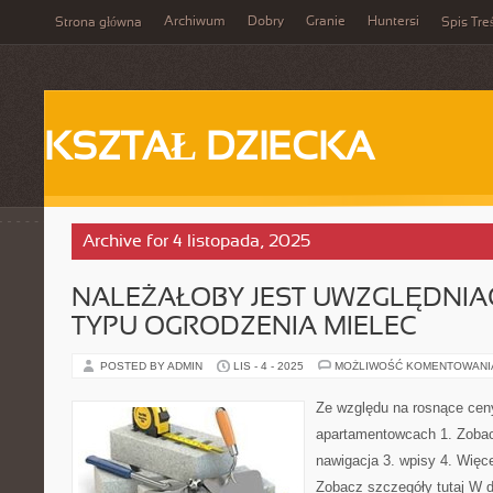
Archiwum
Dobry
Granie
Huntersi
Strona główna
Spis Tre
KSZTAŁ DZIECKA
Archive for 4 listopada, 2025
NALEŻAŁOBY JEST UWZGLĘDNIA
TYPU OGRODZENIA MIELEC
POSTED BY ADMIN
LIS - 4 - 2025
MOŻLIWOŚĆ KOMENTOWAN
Ze względu na rosnące ce
apartamentowcach 1. Zobacz
nawigacja 3. wpisy 4. Więce
Zobacz szczegóły tutaj W 