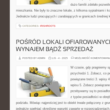
dużo familii zdołało pozwol
mieszkania. Nie były to znaczne lokale, z kilkoma sypialniami i 
Jednakże ludzi pracujących i zarabiających w granicach średniej k
CATEGORIES:
IRISHROOTS
POŚRÓD LOKALI OFIAROWANYC
WYNAJEM BĄDŹ SPRZEDAŻ
POSTED BY ADMIN
LIS - 4 - 2025
MOŻLIWOŚĆ KOMENTOWAN
W czasie, gdy pragniemy s
przychodzi 1. Zobacz, co 
powiązane treści 3. wpisy 4
wpisu 5. Zobacz powiązane 
przebywamy są to posiadłoś
z typów posiadłości w obrę
podziału. Mówiąc najprościej jest to obiekt trwale połączony z g
jednakże spełniać określone warunki zawarte w rozporządzeniach