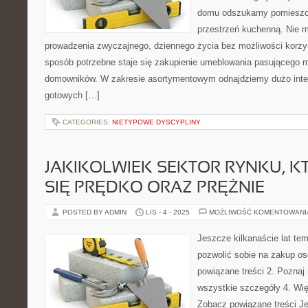
domu odszukamy pomieszc
przestrzeń kuchenną. Nie 
prowadzenia zwyczajnego, dziennego życia bez możliwości korzys
sposób potrzebne staje się zakupienie umeblowania pasującego m
domowników. W zakresie asortymentowym odnajdziemy dużo inter
gotowych […]
CATEGORIES:
NIETYPOWE DYSCYPLINY
JAKIKOLWIEK SEKTOR RYNKU, K
SIĘ PRĘDKO ORAZ PRĘŻNIE
POSTED BY ADMIN
LIS - 4 - 2025
MOŻLIWOŚĆ KOMENTOWAN
Jeszcze kilkanaście lat tem
pozwolić sobie na zakup os
powiązane treści 2. Poznaj
wszystkie szczegóły 4. Więc
Zobacz powiązane treści Je