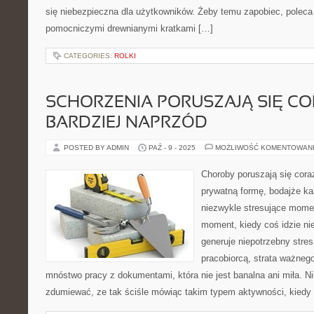
się niebezpieczna dla użytkowników. Żeby temu zapobiec, poleca 
pomocniczymi drewnianymi kratkami […]
CATEGORIES:
ROLKI
SCHORZENIA PORUSZAJĄ SIĘ CO
BARDZIEJ NAPRZÓD
POSTED BY ADMIN
PAŹ - 9 - 2025
MOŻLIWOŚĆ KOMENTOWAN
Choroby poruszają się cora
prywatną formę, bodajże każ
niezwykle stresujące momen
moment, kiedy coś idzie nie
generuje niepotrzebny stres,
pracobiorcą, strata ważnego
mnóstwo pracy z dokumentami, która nie jest banalna ani miła. N
zdumiewać, ze tak ściśle mówiąc takim typem aktywności, kiedy 