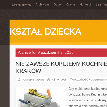
Archiwum
Dobry
Granie
Huntersi
Strona główna
Spis Tre
KSZTAŁ DZIECKA
Archive for 9 października, 2025
NIE ZAWSZE KUPUJEMY KUCHNI
KRAKÓW
POSTED BY ADMIN
PAŹ - 9 - 2025
MOŻLIWOŚĆ KOMENTOWAN
Czy meble oraz kucharzenie
uważają, że nie Kuchnia t
własne wzornictwo i własny
spędzają całe godziny nad