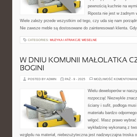
pewnością kuchnie na wymi
Riposta nie jest w żadnym 
Wiele zależy przede wszystkim od tego, czy uda się nam porządni
Nie zawsze meble są dostosowane do zainteresowań klienta. Gdy
CATEGORIES:
MUZYKA I ATRAKCJE WESELNE
W DNIU KOMUNII MAŁOLATKA CZU
BOGINI
POSTED BY ADMIN
PAŹ - 9 - 2025
MOŻLIWOŚĆ KOMENTOWAN
Wielu deweloperów w naszy
rozpocząć Niezwykle znacz
ściany i sufit, podłoga mu
materiału bardzo odpornego
wilgoć. Masz prawo wybrać 
wykładzinę wykonaną z tw
względu na materiał, niebezużyteczna jest nadzwyczajna troska o t