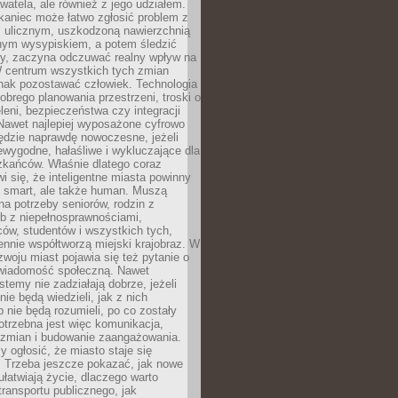
ywatela, ale również z jego udziałem.
kaniec może łatwo zgłosić problem z
m ulicznym, uszkodzoną nawierzchnią
lnym wysypiskiem, a potem śledzić
wy, zaczyna odczuwać realny wpływ na
W centrum wszystkich tych zmian
nak pozostawać człowiek. Technologia
dobrego planowania przestrzeni, troski o
eleni, bezpieczeństwa czy integracji
Nawet najlepiej wyposażone cyfrowo
ędzie naprawdę nowoczesne, jeżeli
iewygodne, hałaśliwe i wykluczające dla
zkańców. Właśnie dlatego coraz
i się, że inteligentne miasta powinny
o smart, ale także human. Muszą
a potrzeby seniorów, rodzin z
b z niepełnosprawnościami,
ców, studentów i wszystkich tych,
ennie współtworzą miejski krajobraz. W
zwoju miast pojawia się też pytanie o
świadomość społeczną. Nawet
stemy nie zadziałają dobrze, jeżeli
ie będą wiedzieli, jak z nich
b nie będą rozumieli, po co zostały
trzebna jest więc komunikacja,
 zmian i budowanie zaangażowania.
y ogłosić, że miasto staje się
. Trzeba jeszcze pokazać, jak nowe
ułatwiają życie, dlaczego warto
transportu publicznego, jak