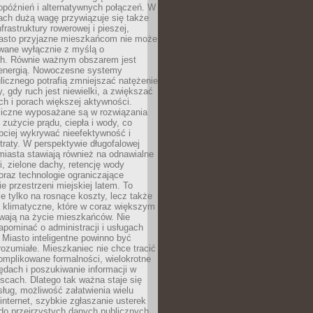
opóźnień i alternatywnych połączeń. W
ach dużą wagę przywiązuje się także
frastruktury rowerowej i pieszej,
asto przyjazne mieszkańcom nie może
owane wyłącznie z myślą o
. Równie ważnym obszarem jest
energią. Nowoczesne systemy
ulicznego potrafią zmniejszać natężenie
y, gdy ruch jest niewielki, a zwiększać
ch i porach większej aktywności.
liczne wyposażane są w rozwiązania
 zużycie prądu, ciepła i wody, co
bciej wykrywać nieefektywność i
traty. W perspektywie długofalowej
 miasta stawiają również na odnawialne
ii, zielone dachy, retencję wody
raz technologie ograniczające
e przestrzeni miejskiej latem. To
e tylko na rosnące koszty, lecz także
 klimatyczne, które w coraz większym
ywają na życie mieszkańców. Nie
pominać o administracji i usługach
 Miasto inteligentne powinno być
rozumiałe. Mieszkaniec nie chce tracić
omplikowane formalności, wielokrotne
ędach i poszukiwanie informacji w
scach. Dlatego tak ważna staje się
sług, możliwość załatwienia wielu
internet, szybkie zgłaszanie usterek
do przejrzystych danych publicznych.