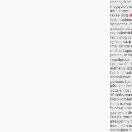
oszczędzać 
mogą wpływa
internetowej
także
blog d
tylko techni
społeczne k
zależała od 
odpowiedzia
technologicz
spójnej wizj
Inteligentne
można kupić
proces, w k
współpraca r
i gotowość d
elementy dzi
bardziej fun
człowiekowi.
powinno być
jako kierune
codzienność 
Współczesne 
kiedykolwiek
temu rozwój 
budową nowyc
szerokich dr
Dzisiaj cora
inteligentnym
lecz także u
odpowiada n