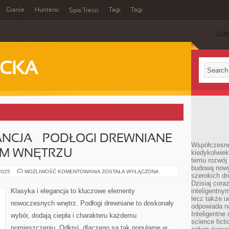
Granie
Huntersi
Tagi
Tagi
Spis Treści
SUB
ECKA
ANCJA – PODŁOGI DREWNIANE
Współczesne 
M WNĘTRZU
kiedykolwiek
temu rozwój 
budową nowyc
KLASYKA
 2025
MOŻLIWOŚĆ KOMENTOWANIA
ZOSTAŁA WYŁĄCZONA
szerokich dr
I
ELEGANCJA
Dzisiaj cora
–
Klasyka i elegancja to kluczowe elementy
inteligentnym
PODŁOGI
lecz także u
DREWNIANE
nowoczesnych wnętrz. Podłogi drewniane to doskonały
W
odpowiada n
NOWOCZESNYM
Inteligentne 
wybór, dodają ciepła i charakteru każdemu
WNĘTRZU
science fict
pomieszczeniu. Odkryj, dlaczego są tak popularne w