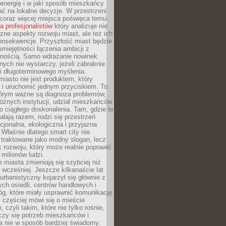
energię i w jaki sposób mieszkańcy
ć na lokalne decyzje. W przestrzeni
 coraz więcej miejsca poświęca temu
la profesjonalistów
który analizuje nie
czne aspekty rozwoju miast, ale też ich
onsekwencje. Przyszłość miast będzie
umiejętności łączenia ambicji z
lnością. Samo wdrażanie nowinek
nych nie wystarczy, jeżeli zabraknie
i i długoterminowego myślenia.
 miasto nie jest produktem, który
 i uruchomić jednym przyciskiem. To
tórym ważne są diagnoza problemów,
óżnych instytucji, udział mieszkańców
o ciągłego doskonalenia. Tam, gdzie te
ałają razem, rodzi się przestrzeń
kcjonalna, ekologiczna i przyjazna
 Właśnie dlatego smart city nie
 traktowane jako modny slogan, lecz
k rozwoju, który może realnie poprawić
milionów ludzi.
miasta zmieniają się szybciej niż
 wcześniej. Jeszcze kilkanaście lat
urbanistyczny kojarzył się głównie z
h osiedli, centrów handlowych i
óg, które miały usprawnić komunikację.
z częściej mówi się o mieście
, czyli takim, które nie tylko rośnie,
czy się potrzeb mieszkańców i
a nie w sposób bardziej świadomy.