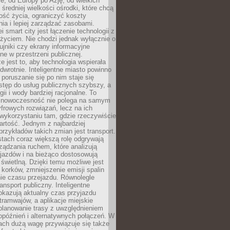
e, od Europy po Azję, od wielkich
 średniej wielkości ośrodki, które chcą
ość życia, ograniczyć koszty
ia i lepiej zarządzać zasobami.
i smart city jest łączenie technologii z
życiem. Nie chodzi jednak wyłącznie o
zujniki czy ekrany informacyjne
e w przestrzeni publicznej.
e jest to, aby technologia wspierała
 odwrotnie. Inteligentne miasto powinno
 poruszanie się po nim staje się
stęp do usług publicznych szybszy, a
gii i wody bardziej racjonalne. To
 nowoczesność nie polega na samym
frowych rozwiązań, lecz na ich
ykorzystaniu tam, gdzie rzeczywiście
rtość. Jednym z najbardziej
rzykładów takich zmian jest transport.
tach coraz większą rolę odgrywają
ądzania ruchem, które analizują
jazdów i na bieżąco dostosowują
 świetlną. Dzięki temu możliwe jest
 korków, zmniejszenie emisji spalin
ie czasu przejazdu. Równolegle
ransport publiczny. Inteligentne
okazują aktualny czas przyjazdu
tramwajów, a aplikacje miejskie
planowanie trasy z uwzględnieniem
opóźnień i alternatywnych połączeń. W
ach dużą wagę przywiązuje się także