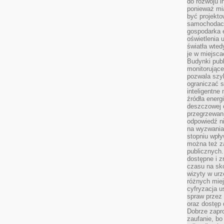
do rozwoju in
ponieważ mi
być projekt
samochodach
gospodarka 
oświetlenia 
światła wted
je w miejsca
Budynki pub
monitorujące
pozwala szy
ograniczać s
inteligentne
źródła energ
deszczowej o
przegrzewani
odpowiedź ni
na wyzwania
stopniu wpł
można też za
publicznych.
dostępne i z
czasu na sk
wizyty w urz
różnych miej
cyfryzacja u
spraw przez 
oraz dostęp 
Dobrze zapr
zaufanie, bo