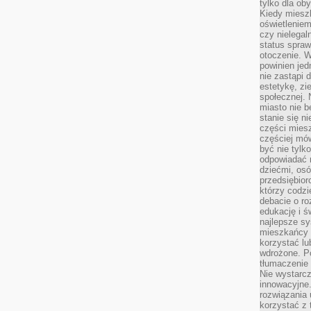
tylko dla ob
Kiedy miesz
oświetlenie
czy nielega
status spra
otoczenie. 
powinien jed
nie zastąpi 
estetykę, zi
społecznej. 
miasto nie b
stanie się n
części mies
częściej mów
być nie tylk
odpowiadać n
dziećmi, osó
przedsiębior
którzy codzi
debacie o ro
edukację i 
najlepsze sy
mieszkańcy n
korzystać lu
wdrożone. Po
tłumaczenie
Nie wystarcz
innowacyjne
rozwiązania 
korzystać z 