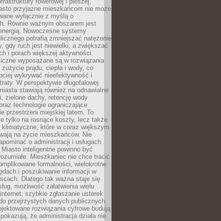
frastruktury rowerowej i pieszej,
asto przyjazne mieszkańcom nie może
owane wyłącznie z myślą o
. Równie ważnym obszarem jest
energią. Nowoczesne systemy
ulicznego potrafią zmniejszać natężenie
y, gdy ruch jest niewielki, a zwiększać
ch i porach większej aktywności.
liczne wyposażane są w rozwiązania
 zużycie prądu, ciepła i wody, co
bciej wykrywać nieefektywność i
traty. W perspektywie długofalowej
 miasta stawiają również na odnawialne
ii, zielone dachy, retencję wody
raz technologie ograniczające
e przestrzeni miejskiej latem. To
e tylko na rosnące koszty, lecz także
 klimatyczne, które w coraz większym
ywają na życie mieszkańców. Nie
pominać o administracji i usługach
 Miasto inteligentne powinno być
rozumiałe. Mieszkaniec nie chce tracić
omplikowane formalności, wielokrotne
ędach i poszukiwanie informacji w
scach. Dlatego tak ważna staje się
sług, możliwość załatwienia wielu
internet, szybkie zgłaszanie usterek
do przejrzystych danych publicznych.
ojektowane rozwiązania cyfrowe budują
 pokazują, że administracja działa nie