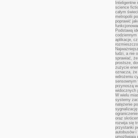
Inteligentne 
science fict
całym świeci
metropolii po
poprawić jak
funkcjonowan
Podstawą ide
codziennym 
aplikacje, c
rozmieszczon
Najważniejsz
ludzi, a nie
sprawiać, że
prostsze, do
zużycie ener
oznacza, że
wdrożeniu cy
sensownym w
przynoszą wa
widocznych p
W wielu mias
systemy zarz
natężenie po
sygnalizację
ograniczenie
oraz skrócen
rozwija się t
przystanki p
autobusów i 
umożliwiają 