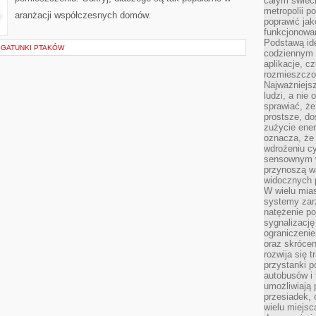
całym świeci
metropolii po
aranżacji współczesnych domów.
poprawić jak
funkcjonowan
Podstawą ide
 GATUNKI PTAKÓW
codziennym 
aplikacje, c
rozmieszczon
Najważniejsz
ludzi, a nie
sprawiać, że
prostsze, do
zużycie ener
oznacza, że
wdrożeniu cy
sensownym w
przynoszą wa
widocznych p
W wielu mias
systemy zarz
natężenie po
sygnalizację
ograniczenie
oraz skrócen
rozwija się t
przystanki p
autobusów i 
umożliwiają 
przesiadek, 
wielu miejsc