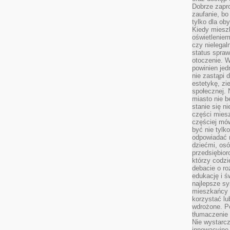
Dobrze zapr
zaufanie, bo
tylko dla ob
Kiedy miesz
oświetlenie
czy nielega
status spra
otoczenie. 
powinien jed
nie zastąpi 
estetykę, zi
społecznej. 
miasto nie b
stanie się n
części mies
częściej mów
być nie tylk
odpowiadać n
dziećmi, osó
przedsiębior
którzy codzi
debacie o ro
edukację i 
najlepsze sy
mieszkańcy n
korzystać lu
wdrożone. Po
tłumaczenie
Nie wystarcz
innowacyjne