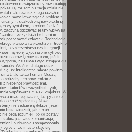
ojektowane rozwiązania cyfrowe budują
 pokazują, że administracja działa nie
ywatela, ale również z jego udziałem.
kaniec może łatwo zgłosić problem z
m ulicznym, uszkodzoną nawierzchnią
lnym wysypiskiem, a potem śledzić
wy, zaczyna odczuwać realny wpływ na
W centrum wszystkich tych zmian
nak pozostawać człowiek. Technologia
dobrego planowania przestrzeni, troski o
eleni, bezpieczeństwa czy integracji
Nawet najlepiej wyposażone cyfrowo
ędzie naprawdę nowoczesne, jeżeli
iewygodne, hałaśliwe i wykluczające dla
zkańców. Właśnie dlatego coraz
i się, że inteligentne miasta powinny
o smart, ale także human. Muszą
a potrzeby seniorów, rodzin z
b z niepełnosprawnościami,
ców, studentów i wszystkich tych,
ennie współtworzą miejski krajobraz. W
zwoju miast pojawia się też pytanie o
świadomość społeczną. Nawet
stemy nie zadziałają dobrze, jeżeli
ie będą wiedzieli, jak z nich
b nie będą rozumieli, po co zostały
trzebna jest więc komunikacja,
 zmian i budowanie zaangażowania.
y ogłosić, że miasto staje się
. Trzeba jeszcze pokazać, jak nowe