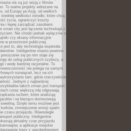
miasta nie są już wizją z filmów
ion. To realne projekty wdrażane na
e, od Europy po Azję, od wielkich
 średniej wielkości ośrodki, które chcą
ość życia, ograniczyć koszty
ia i lepiej zarządzać zasobami.
i smart city jest łączenie technologii z
życiem. Nie chodzi jednak wyłącznie o
zujniki czy ekrany informacyjne
e w przestrzeni publicznej.
e jest to, aby technologia wspierała
 odwrotnie. Inteligentne miasto powinno
 poruszanie się po nim staje się
stęp do usług publicznych szybszy, a
gii i wody bardziej racjonalne. To
 nowoczesność nie polega na samym
frowych rozwiązań, lecz na ich
ykorzystaniu tam, gdzie rzeczywiście
rtość. Jednym z najbardziej
rzykładów takich zmian jest transport.
tach coraz większą rolę odgrywają
ądzania ruchem, które analizują
jazdów i na bieżąco dostosowują
 świetlną. Dzięki temu możliwe jest
 korków, zmniejszenie emisji spalin
ie czasu przejazdu. Równolegle
ransport publiczny. Inteligentne
okazują aktualny czas przyjazdu
tramwajów, a aplikacje miejskie
planowanie trasy z uwzględnieniem