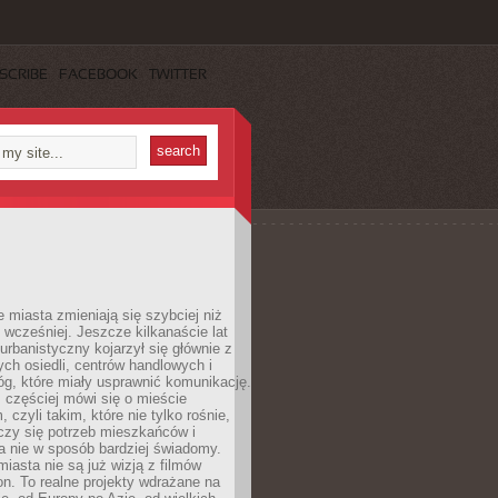
SCRIBE
FACEBOOK
TWITTER
miasta zmieniają się szybciej niż
 wcześniej. Jeszcze kilkanaście lat
urbanistyczny kojarzył się głównie z
h osiedli, centrów handlowych i
óg, które miały usprawnić komunikację.
z częściej mówi się o mieście
, czyli takim, które nie tylko rośnie,
czy się potrzeb mieszkańców i
a nie w sposób bardziej świadomy.
miasta nie są już wizją z filmów
ion. To realne projekty wdrażane na