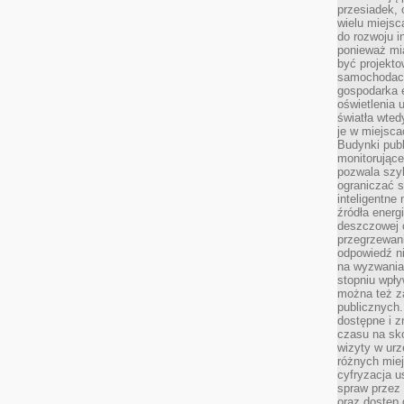
przesiadek, 
wielu miejsc
do rozwoju in
ponieważ mi
być projekt
samochodach
gospodarka 
oświetlenia 
światła wted
je w miejsca
Budynki pub
monitorujące
pozwala szy
ograniczać s
inteligentne
źródła energ
deszczowej o
przegrzewani
odpowiedź ni
na wyzwania
stopniu wpł
można też za
publicznych.
dostępne i z
czasu na sk
wizyty w urz
różnych miej
cyfryzacja u
spraw przez 
oraz dostęp 