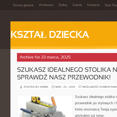
Archiwum
Dobry
Granie
Huntersi
Strona główna
Spis Tre
KSZTAŁ DZIECKA
Archive for 23 marca, 2025
SZUKASZ IDEALNEGO STOLIKA 
SPRAWDŹ NASZ PRZEWODNIK!
POSTED BY ADMIN
MAR - 23 - 2025
MOŻLIWOŚĆ KOMENTOWA
Szukasz idealnego stolika
przewodnik po stylowych i 
które urozmaicą Twoją sypi
artykułem już teraz.